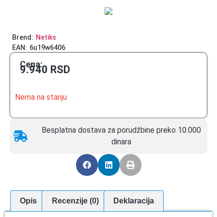
Brend:
Netiks
EAN:
6u19w6406
Cena:
9.940
RSD
Nema na stanju
Besplatna dostava za porudžbine preko 10.000
dinara
Opis
Recenzije (0)
Deklaracija