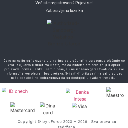
Već ste registrovani? Prijavi se!
Zaboravljena lozinka
Cene na sajtu su iskazane u dinarima sa uračunatim porezom, a plaćanje se
vrši isključivo u dinarima.Nastojimo da budemo što precizniji u opisu
proizvoda, prikazu slika i samih cena, ali ne možemo garantovati da su sve
informacije kompletne i bez grešaka. Svi artikli prikazani na sajtu su deo
naše ponude i ne podrazumeva da su dostupni u svakom trenutku.
Copyright © by uForce 2023 – 2026 . Sva prava su
zadržana.