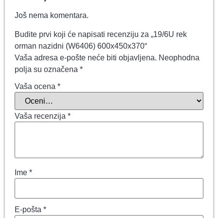
Još nema komentara.
Budite prvi koji će napisati recenziju za „19/6U rek
orman nazidni (W6406) 600x450x370“
Vaša adresa e-pošte neće biti objavljena.
Neophodna
polja su označena
*
Vaša ocena
*
Vaša recenzija
*
Ime
*
E-pošta
*