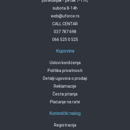
ponedeljak - petak 7-17h,
subota 8-14h
web@uforce.rs
CALL CENTAR
037 787 698
066 525 0 525
Kupovina
Uslovi korišćenja
Politika privatnosti
Detalji ugovora o prodaji
Reklamacije
Česta pitanja
Plaćanje na rate
Korisnički nalog
Registracija