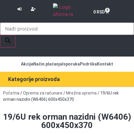
or
0
0
RSD
Akcije
Način plaćanja
Isporuka
Podrška
Kontakt
Kategorije proizvoda
Početna
/
Oprema za računare
/
Mrežna oprema
/ 19/6U rek
orman nazidni (W6406) 600x450x370
19/6U rek orman nazidni (W6406)
600x450x370