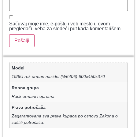
Sačuvaj moje ime, e-poštu i veb mesto u ovom
pregledaču veba za sledeći put kada komentarišem.
Model
19/6U rek orman nazidni (W6406) 600x450x370
Robna grupa
Rack ormani i oprema
Prava potrošača
Zagarantovana sva prava kupaca po osnovu Zakona o
zaštiti potrošača.