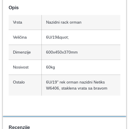
Opis
Vrsta
Nazidni rack orman
Veličina
6U/19&quot;
Dimenzije
600x450x370mm
Nosivost
60kg
Ostalo
6U/19" rek orman nazidni Netiks
W6406, staklena vrata sa bravom
Recenzije