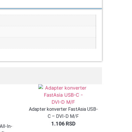
Adapter konverter FastAsia USB-
C – DVI-D M/F
1.106
RSD
ll-In-