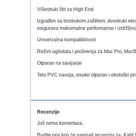
Višestruki štit za High End
Izgrađen sa trostrukom zaštitom, dvostruki ekr
osigurava maksimalne performanse i izdržljivo
Univerzalna kompatibilnost
Režim ogledala i proširenja za Mac Pro, MacBo
Otporan na savijanje
Telo PVC navoja, visoko otporan i ekološki prihv
Recenzije
Još nema komentara.
Budite prvi koji će napisati recenziju za „Ka