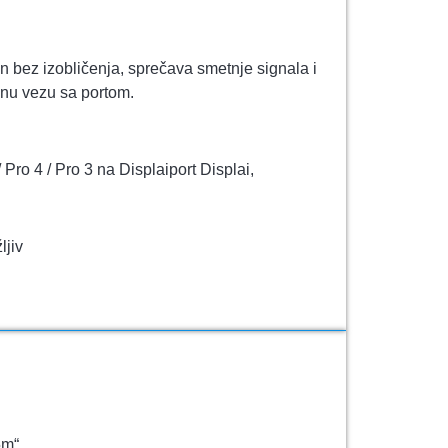
an bez izobličenja, sprečava smetnje signala i
dnu vezu sa portom.
ro 4 / Pro 3 na Displaiport Displai,
ljiv
5m“