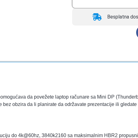
Besplatna dos
m omogućava da povežete laptop računare sa Mini DP (Thunderbo
še bez obzira da li planirate da održavate prezentacije ili gl
zoluciju do 4k@60hz, 3840k2160 sa maksimalnim HBR2 propus