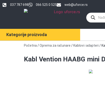
037 787 698
066 525 0 525
web@uforce.rs
Kategorije proizvoda
Početna
/
Oprema za računare
/
Kablovi i adapteri
/ Ka
Kabl Vention HAABG mini D