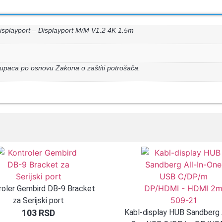
isplayport – Displayport M/M V1.2 4K 1.5m
upaca po osnovu Zakona o zaštiti potrošača.
roler Gembird DB-9 Bracket
za Serijski port
103
RSD
Kabl-display HUB Sandberg A