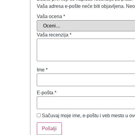
Vaša adresa e-pošte neće biti objavljena.
Neo
Vaša ocena
*
Vaša recenzija
*
Ime
*
E-pošta
*
Sačuvaj moje ime, e-poštu i veb mesto u o