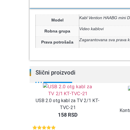
Kabl Vention HAABG mini D
Model
Video kablovi
Robna grupa
Zagarantovana sva prava k
Prava potrošača
Slični proizvodi
USB 2.0 otg kabl za TV 2/1 KT-
TVC-21
Kont
158
RSD