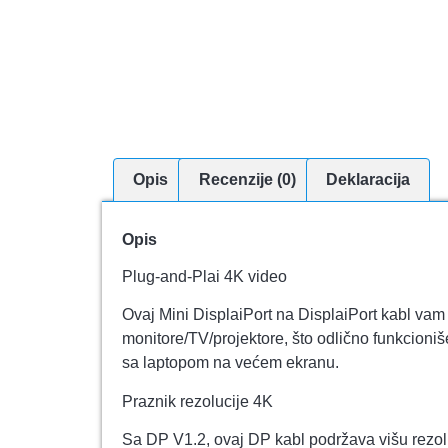
Opis
Recenzije (0)
Deklaracija
Opis
Plug-and-Plai 4K video
Ovaj Mini DisplaiPort na DisplaiPort kabl va
monitore/TV/projektore, što odlično funkcioni
sa laptopom na većem ekranu.
Praznik rezolucije 4K
Sa DP V1.2, ovaj DP kabl podržava višu re