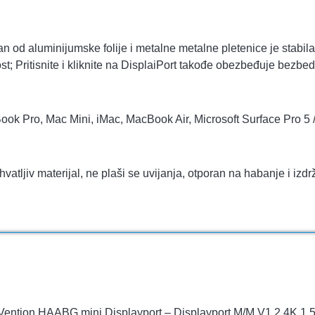
an od aluminijumske folije i metalne metalne pletenice je stabil
st; Pritisnite i kliknite na DisplaiPort takođe obezbeđuje bezbe
ok Pro, Mac Mini, iMac, MacBook Air, Microsoft Surface Pro 5 / P
atljiv materijal, ne plaši se uvijanja, otporan na habanje i izdrž
bl Vention HAABG mini Displayport – Displayport M/M V1.2 4K 1.