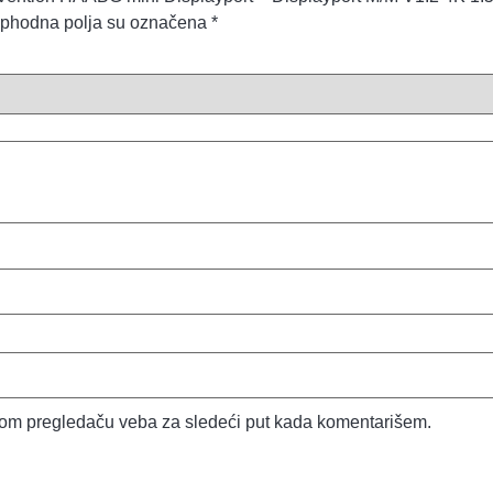
phodna polja su označena
*
vom pregledaču veba za sledeći put kada komentarišem.