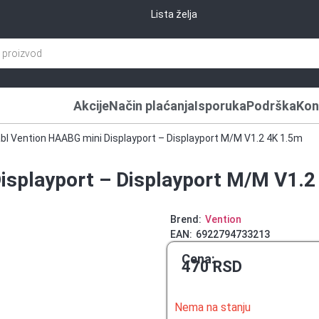
Lista želja
Akcije
Način plaćanja
Isporuka
Podrška
Kon
bl Vention HAABG mini Displayport – Displayport M/M V1.2 4K 1.5m
isplayport – Displayport M/M V1.2
Brend:
Vention
EAN:
6922794733213
Cena:
470
RSD
Nema na stanju