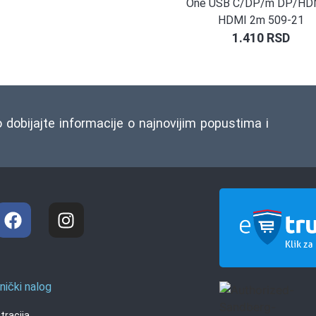
One USB C/DP/m DP/HD
HDMI 2m 509-21
1.410
RSD
o dobijajte informacije o najnovijim popustima i
nički nalog
tracija