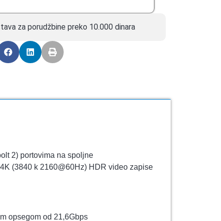
tava za porudžbine preko 10.000 dinara
lt 2) portovima na spoljne
edate 4K (3840 k 2160@60Hz) HDR video zapise
nim opsegom od 21,6Gbps