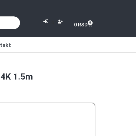
or
0
0
RSD
takt
 4K 1.5m