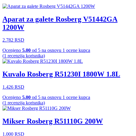
Aparat za galete Rosberg V51442GA
1200W
2.782
RSD
Ocenjeno
5.00
od 5 na osnovu
1
ocene kupca
(
1
recenzija korisnika)
Kuvalo Rosberg R51230I 1800W 1.8L
1.426
RSD
Ocenjeno
5.00
od 5 na osnovu
1
ocene kupca
(
1
recenzija korisnika)
Mikser Rosberg R51110G 200W
1.000
RSD