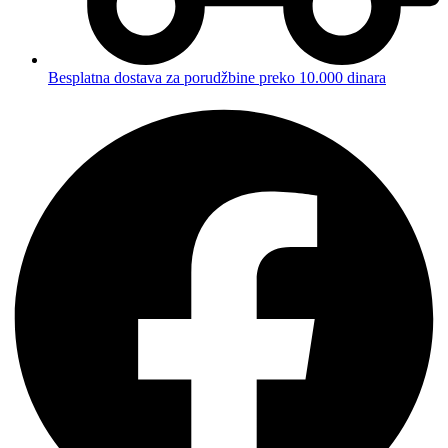
Besplatna dostava za porudžbine preko 10.000 dinara