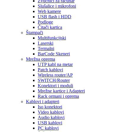
Zvučnici za računar
Slušalice i mikrofoni
Web kamere
USB flash i HDD
Podloge
Čitači kartica
Štampači
Multifunkcijski
Laserski
Termalni
BarCode Skeneri
Mrežna oprema
UTP kabl na metar
Patch kablovi
Wireless router/AP
SWITCH/Router
Konektori i moduli
Mrežne kartice i Adapteri
Rack ormani i oprema
Kablovi i adapteri
Iso konektori
Video kablovi
Audio kablovi
USB kablovi
PC kablovi