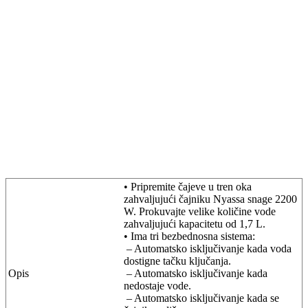
• Pripremite čajeve u tren oka
zahvaljujući čajniku Nyassa snage 2200
W. Prokuvajte velike količine vode
zahvaljujući kapacitetu od 1,7 L.
• Ima tri bezbednosna sistema:
– Automatsko isključivanje kada voda
dostigne tačku ključanja.
Opis
– Automatsko isključivanje kada
nedostaje vode.
– Automatsko isključivanje kada se