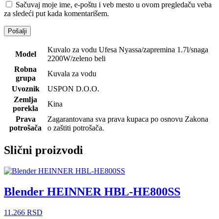
Sačuvaj moje ime, e-poštu i veb mesto u ovom pregledaču veba
za sledeći put kada komentarišem.
Kuvalo za vodu Ufesa Nyassa/zapremina 1.7l/snaga
Model
2200W/zeleno beli
Robna
Kuvala za vodu
grupa
Uvoznik
USPON D.O.O.
Zemlja
Kina
porekla
Prava
Zagarantovana sva prava kupaca po osnovu Zakona
potrošača
o zaštiti potrošača.
Slični proizvodi
Blender HEINNER HBL-HE800SS
11.266
RSD