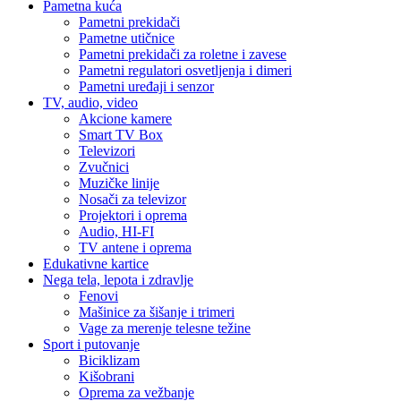
Pametna kuća
Pametni prekidači
Pametne utičnice
Pametni prekidači za roletne i zavese
Pametni regulatori osvetljenja i dimeri
Pametni uređaji i senzor
TV, audio, video
Akcione kamere
Smart TV Box
Televizori
Zvučnici
Muzičke linije
Nosači za televizor
Projektori i oprema
Audio, HI-FI
TV antene i oprema
Edukativne kartice
Nega tela, lepota i zdravlje
Fenovi
Mašinice za šišanje i trimeri
Vage za merenje telesne težine
Sport i putovanje
Biciklizam
Kišobrani
Oprema za vežbanje