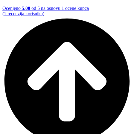
Ocenjeno
5.00
od 5 na osnovu
1
ocene kupca
(
1
recenzija korisnika)