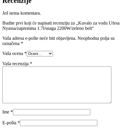
Recenzije
Još nema komentara.
Budite prvi koji će napisati recenziju za „Kuvalo za vodu Ufesa
Nyassa/zapremina 1.7l/snaga 2200W/zeleno beli“
Vaša adresa e-pošte neće biti objavljena.
Neophodna polja su
označena
*
Vaša ocena
*
Vaša recenzija
*
Ime
*
E-pošta
*