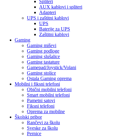
Spliteri
AUX kablovi i spliteri
Adapteri
UPS i zaštitni kablovi
UPS
Baterije za UPS
Zaštitni kablovi
Gaming
Gaming miševi
Gaming podloge
Gaming slušalice
Gaming tastature
Gamepad/Joystick/Volani
Gaming stolice
Ostala Gaming oprema
Mobilni i fiksni telefoni
Obični mobilni telefoni
Smart mobilni telefoni
Pametni satovi
Fiksni telefoni
Oprema za mobilne
Školski pribor
Rančevi za školu
Sveske za školu
Pernice