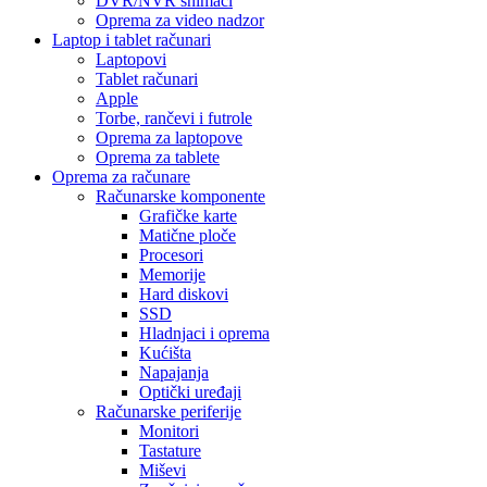
DVR/NVR snimači
Oprema za video nadzor
Laptop i tablet računari
Laptopovi
Tablet računari
Apple
Torbe, rančevi i futrole
Oprema za laptopove
Oprema za tablete
Oprema za računare
Računarske komponente
Grafičke karte
Matične ploče
Procesori
Memorije
Hard diskovi
SSD
Hladnjaci i oprema
Kućišta
Napajanja
Optički uređaji
Računarske periferije
Monitori
Tastature
Miševi