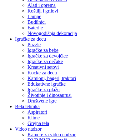
Alati i oprema
Roštilji i grilovi
Lampe
Budilnici
Baterije
Novogodišnja dekoracija
Igračke za decu
Puzzle
Igračke za bebe
Igračke za devojčice
Igračke za dečake
Kreativni setovi
Kocke za decu
Kamioni, bageri, traktori
Edukativne igračke
Igračke za plažu
Životinje i dinosaurusi
Društvene igre
Bela tehnika
Aspiratori
Klime
Grejna tela
Video nadzor
Kamere za video nadzor