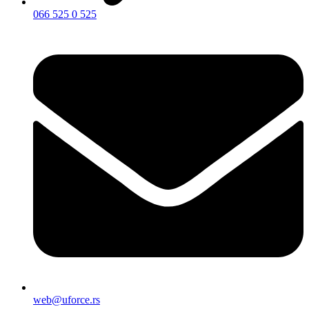
066 525 0 525
web@uforce.rs