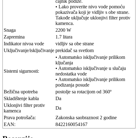
čajnik podiže.
• Lako proverite nivo vode pomoću
pokazivača koji je vidljiv s obe strane.
Takođe uključuje uklonjivi filter protiv
kamenca.
Snaga
2200 W
Zapremina
1.7 litara
Indikator nivoa vode
vidljiv sa obe strane
Uključivanje/isključivanje
prekidač sa svetlom
• Automatsko isključivanje prilikom
ključanja
• Automatsko isključivanje u slučaju
Sistemi sigurnosti:
nedostatka vode
• Automatsko isključivanje prilikom
podizanja posude
Bežična upotreba
postolje sa rotacijom od 360º
Skladištenje kabla
Da
Uklonjivi filter protiv
Da
kamenca
Prava potrošača:
Zakonska saobraznost 2 godine
EAN:
8422160054167