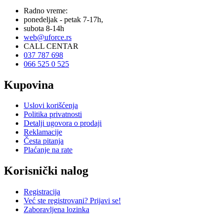
Radno vreme:
ponedeljak - petak 7-17h,
subota 8-14h
web@uforce.rs
CALL CENTAR
037 787 698
066 525 0 525
Kupovina
Uslovi korišćenja
Politika privatnosti
Detalji ugovora o prodaji
Reklamacije
Česta pitanja
Plaćanje na rate
Korisnički nalog
Registracija
Već ste registrovani? Prijavi se!
Zaboravljena lozinka