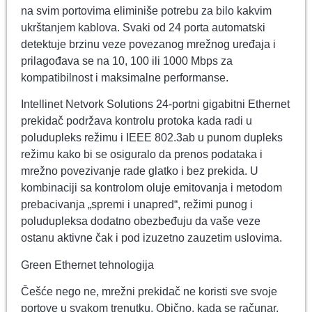
na svim portovima eliminiše potrebu za bilo kakvim
ukrštanjem kablova. Svaki od 24 porta automatski
detektuje brzinu veze povezanog mrežnog uređaja i
prilagođava se na 10, 100 ili 1000 Mbps za
kompatibilnost i maksimalne performanse.
Intellinet Netvork Solutions 24-portni gigabitni Ethernet
prekidač podržava kontrolu protoka kada radi u
poludupleks režimu i IEEE 802.3ab u punom dupleks
režimu kako bi se osiguralo da prenos podataka i
mrežno povezivanje rade glatko i bez prekida. U
kombinaciji sa kontrolom oluje emitovanja i metodom
prebacivanja „spremi i unapred“, režimi punog i
poludupleksa dodatno obezbeđuju da vaše veze
ostanu aktivne čak i pod izuzetno zauzetim uslovima.
Green Ethernet tehnologija
Češće nego ne, mrežni prekidač ne koristi sve svoje
portove u svakom trenutku. Obično, kada se računar,