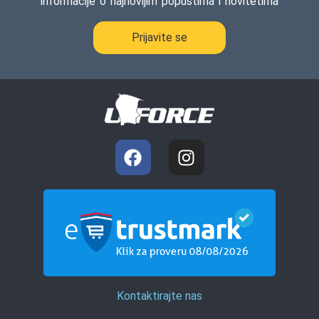
informacije o najnovijim popustima i novitetima
Prijavite se
Kontaktirajte nas