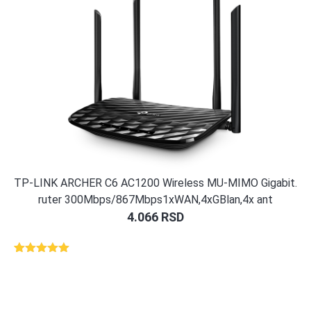
TP-LINK ARCHER C6 AC1200 Wireless MU-MIMO Gigabit.
ruter 300Mbps/867Mbps1xWAN,4xGBlan,4x ant
4.066
RSD
Ocenjeno
1
5.00
od 5
na osnovu
ocene
kupca