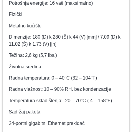
Potrošnja energije: 16 vati (maksimalno)
Fizički
Metalno kućište
Dimenzije: 180 (D) k 280 (Š) k 44 (V) [mm] / 7,09 (D) k
11,02 (Š) k 1,73 (V) [in]
Težina: 2,6 kg (5,7 lbs.)
Životna sredina
Radna temperatura: 0 – 40°C (32 – 104°F)
Radna vlažnost: 10 – 90% RH, bez kondenzacije
Temperatura skladištenja: -20 – 70°C (-4 – 158°F)
Sadržaj paketa
24-portni gigabitni Ethernet prekidač