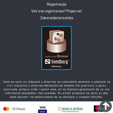
Registracija
Već ste registrovani? Prijavi se!
Zaboravljena lozinka
Cene na sajtu su iskazane u dinarima sa uračunatim porezom, a plaćanje se
vrši isključivo u dinarima.Nastojimo da budemo što precizniji u opisu
proizvoda, prikazu slika i samih cena, ali ne možemo garantovati da su sve
informacije kompletne i bez grešaka. Svi artikli prikazani na sajtu su deo
naše ponude i ne podrazumeva da su dostupni u svakom trenutku.