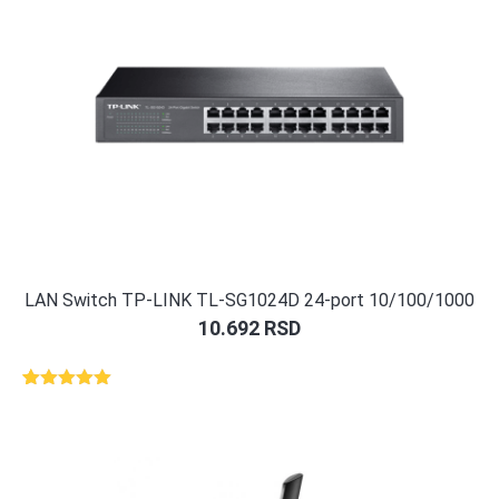
LAN Switch TP-LINK TL-SG1024D 24-port 10/100/1000
10.692
RSD
Ocenjeno
1
5.00
od 5
na osnovu
ocene
kupca