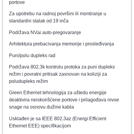
portove
Za upotrebu na radnoj površini ili montiranje u
standardni stalak od 19 inča
Podržava NVai auto-pregovaranje
Arhitektura prebacivanja memorije i prosleđivanja
Puni/polu dupleks rad
Podržava 802.3k kontrolu protoka za puni dupleks
režim i povratni pritisak zasnovan na koliziji za
poludupleks režim
Green Ethernet tehnologija za uštedu energije
deaktivira neiskorišćene portove i prilagođava nivoe
snage na osnovu dužine kabla
Usklađen je sa IEEE 802.3az (Energi Efficient
Ethernet EEE) specifikacijom