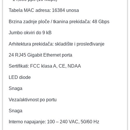
Tabela MAC adresa: 16384 unosa
Brzina zadnje ploče / tkanina prekidača: 48 Gbps
Jumbo okviri do 9 kB
Arhitektura prekidača: skladište i prosleđivanje
24 RJ45 Gigabit Ethernet porta
Sertifikati: FCC klasa A, CE, NDAA
LED diode
Snaga
Veza/aktivnost po portu
Snaga
Interno napajanje: 100 – 240 VAC, 50/60 Hz