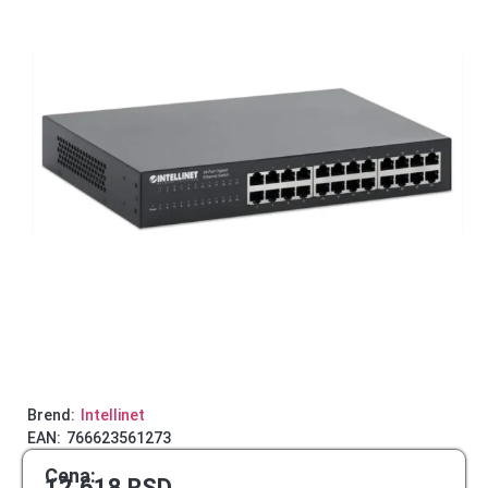
Brend:
Intellinet
EAN:
766623561273
Cena:
12.618
RSD