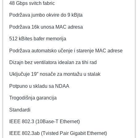
48 Gbps svitch fabric
Podržava jumbo okvire do 9 kBjta
Podržava 16k unosa MAC adresa
512 kBites bafer memorija
Podržava automatsko učenje i starenje MAC adrese
Dizajn bez ventilatora idealan za tihi rad
Uključuje 19″ nosače za montažu u stalak
Potpuno u skladu sa NDAA
Trogodišnja garancija
Standardi
IEEE 802.3 (10Base-T Ethernet)
IEEE 802.3ab (Tvisted Pair Gigabit Ethernet)