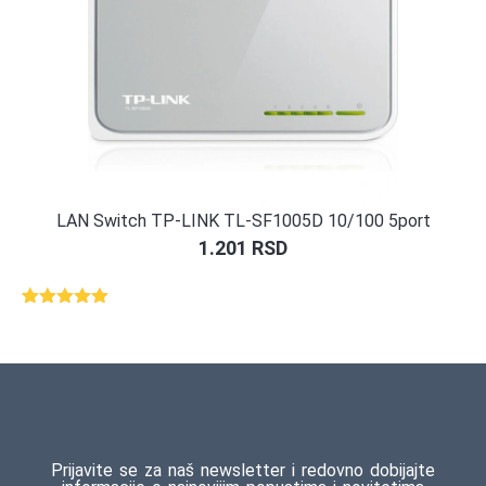
LAN Switch TP-LINK TL-SF1005D 10/100 5port
1.201
RSD
Ocenjeno
1
5.00
od 5
na osnovu
ocene
kupca
Prijavite se za naš newsletter i redovno dobijajte