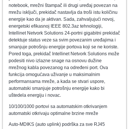
notebook, mrežni štampač ili drugi uređaj povezan na
mrežu isključi, prekidač nastavlja da troši istu količinu
energije kao da je aktivan. Sada, zahvaljujući novoj,
energetski efikasnoj IEEE 802.3az tehnologiji,
Intellinet Netvork Solutions 24-portni gigabitni prekidač
detektuje status veze sa svim povezanim uređajima i
smanjuje potrošnju energije portova koji se ne koriste.
Pored toga, prekidač Intellinet Netvork Solutions može
podesiti nivo izlazne snage na osnovu dužine
mrežnog kabla povezanog na određeni port. Ova
funkcija omogućava uživanje u maksimalnim
performansama mreže, a kada se stvari uspore,
automatski smanjuje potrošnju energije kako bi
uštedela energiju i novac.
10/100/1000 portovi sa automatskim otkrivanjem
automatski otkrivaju optimalne brzine mreže
Auto-MDIKS (auto uplink) podrška za sve RJ45