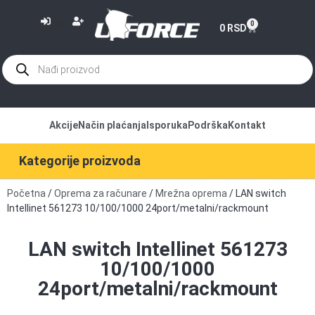
or
0
0
RSD
Akcije
Način plaćanja
Isporuka
Podrška
Kontakt
Kategorije proizvoda
Početna
/
Oprema za računare
/
Mrežna oprema
/ LAN switch
Intellinet 561273 10/100/1000 24port/metalni/rackmount
LAN switch Intellinet 561273
10/100/1000
24port/metalni/rackmount