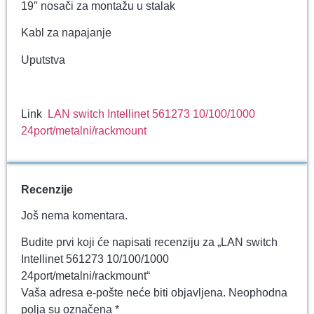
19″ nosači za montažu u stalak
Kabl za napajanje
Uputstva
Link
LAN switch Intellinet 561273 10/100/1000
24port/metalni/rackmount
Recenzije
Još nema komentara.
Budite prvi koji će napisati recenziju za „LAN switch
Intellinet 561273 10/100/1000
24port/metalni/rackmount“
Vaša adresa e-pošte neće biti objavljena.
Neophodna
polja su označena
*