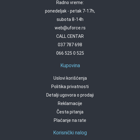
Radno vreme:
ponedeljak - petak 7-17h,
subota 8-14h
web@uforce.rs
CALL CENTAR
037 787 698
066 525 0 525
Kupovina
Uslovi korišćenja
Politika privatnosti
Detalji ugovora o prodaji
Reklamacije
Česta pitanja
Plaćanje na rate
Korisnički nalog