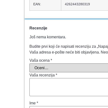
EAN:
4262443280319
Recenzije
Još nema komentara.
Budite prvi koji će napisati recenziju za „N
Vaša adresa e-pošte neće biti objavljena.
Neo
Vaša ocena
*
Vaša recenzija
*
Ime
*