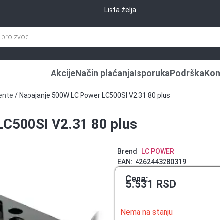
Lista želja
Akcije
Način plaćanja
Isporuka
Podrška
Kon
ente
/ Napajanje 500W LC Power LC500SI V2.31 80 plus
LC500SI V2.31 80 plus
Brend:
LC POWER
EAN:
4262443280319
Cena:
5.531
RSD
Nema na stanju