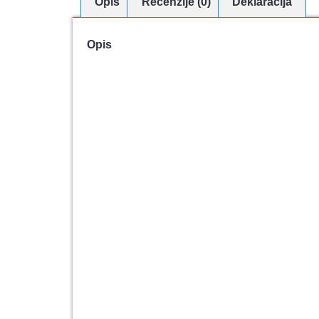
Opis
Recenzije (0)
Deklaracija
Opis