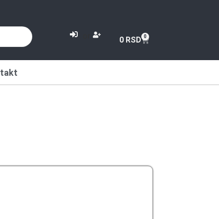
or
0
0
RSD
takt