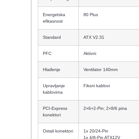
Energetska
80 Plus
efikasnost
Standard
ATX V2.31
PFC
Aktivni
Hlađenje
Ventilator 140mm
Upravljanje
Fiksni kablovi
kablovima
PCI-Express
2×6+2-Pin; 2×8/6 pina
konektori
Ostali konektori
1x 20/​24-Pin
1x 4/​8-Pin ATX12V