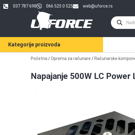
037 787 698
066 525 0 525
web@uforce.rs
Kategorije proizvoda
Početna
/
Oprema za računare
/
Računarske kompon
Napajanje 500W LC Power 