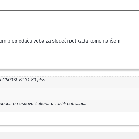
vom pregledaču veba za sledeći put kada komentarišem.
LC500SI V2.31 80 plus
upaca po osnovu Zakona o zaštiti potrošača.