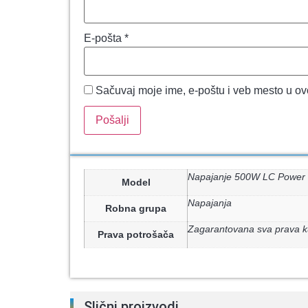
E-pošta
*
Sačuvaj moje ime, e-poštu i veb mesto u o
Napajanje 500W LC Power 
Model
Napajanja
Robna grupa
Zagarantovana sva prava k
Prava potrošača
Slični proizvodi