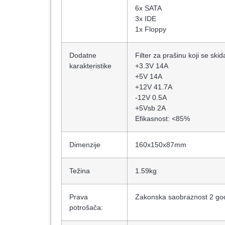
6x SATA
3x IDE
1x Floppy
Dodatne
Filter za prašinu koji se skid
karakteristike
+3.3V 14A
+5V 14A
+12V 41.7A
-12V 0.5A
+5Vsb 2A
Efikasnost: <85%
Dimenzije
160x150x87mm
Težina
1.59kg
Prava
Zakonska saobraznost 2 go
potrošača: