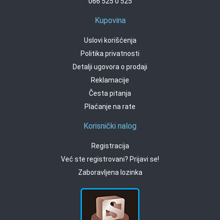
066 525 0 525
Kupovina
Uslovi korišćenja
Politika privatnosti
Detalji ugovora o prodaji
Reklamacije
Česta pitanja
Plaćanje na rate
Korisnički nalog
Registracija
Već ste registrovani? Prijavi se!
Zaboravljena lozinka