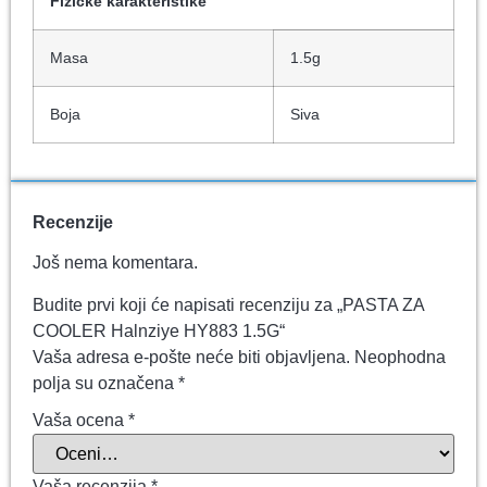
Fizičke karakteristike
Masa
1.5g
Boja
Siva
Recenzije
Još nema komentara.
Budite prvi koji će napisati recenziju za „PASTA ZA
COOLER Halnziye HY883 1.5G“
Vaša adresa e-pošte neće biti objavljena.
Neophodna
polja su označena
*
Vaša ocena
*
Vaša recenzija
*