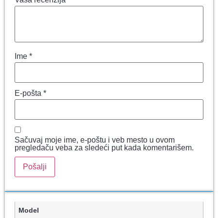
Ime
*
E-pošta
*
Sačuvaj moje ime, e-poštu i veb mesto u ovom
pregledaču veba za sledeći put kada komentarišem.
Model