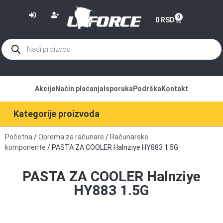
or
0
0
RSD
Akcije
Način plaćanja
Isporuka
Podrška
Kontakt
Kategorije proizvoda
Početna
/
Oprema za računare
/
Računarske
komponente
/ PASTA ZA COOLER Halnziye HY883 1.5G
PASTA ZA COOLER Halnziye
HY883 1.5G