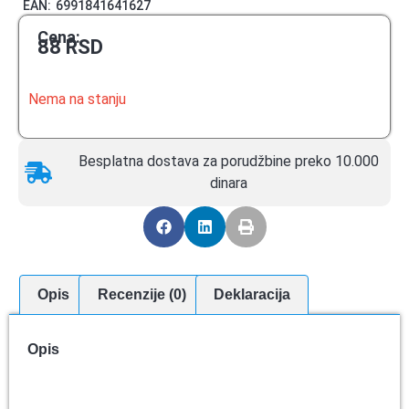
EAN:
6991841641627
Cena:
88
RSD
Nema na stanju
Besplatna dostava za porudžbine preko 10.000
dinara
Opis
Recenzije (0)
Deklaracija
Opis