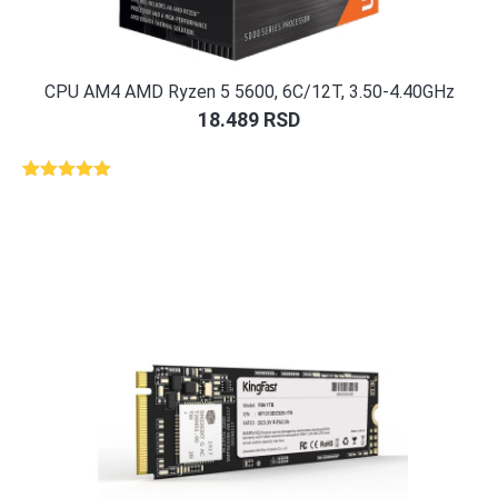
CPU AM4 AMD Ryzen 5 5600, 6C/12T, 3.50-4.40GHz
18.489
RSD
Ocenjeno
3
5.00
od 5
na osnovu
ocene
kupca