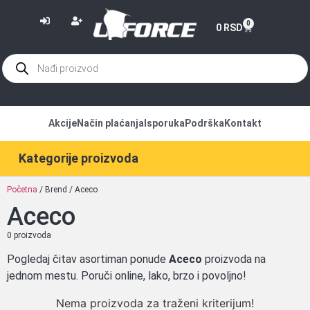
or
0
0
RSD
Akcije
Način plaćanja
Isporuka
Podrška
Kontakt
Kategorije proizvoda
Početna
/ Brend / Aceco
Aceco
0 proizvoda
Pogledaj čitav asortiman ponude
Aceco
proizvoda na
jednom mestu. Poruči online, lako, brzo i povoljno!
Nema proizvoda za traženi kriterijum!