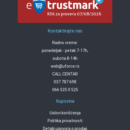
Kontaktirajte nas
Radno vreme:
ponedeljak - petak 7-17h,
subota 8-14h
web@uforce.rs
CALL CENTAR
037 787 698
066 525 0 525
Kupovina
Uslovi korišćenja
Politika privatnosti
Detalji ugovora o prodaji