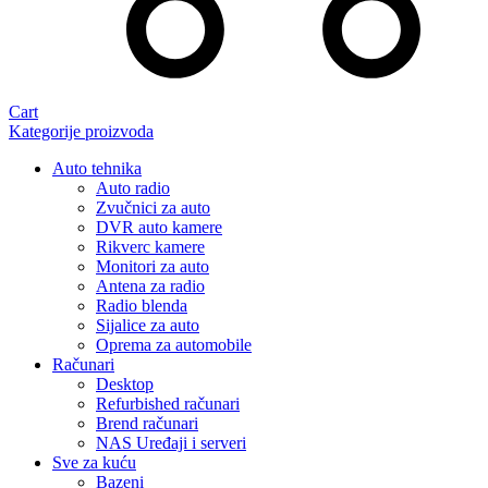
Cart
Kategorije proizvoda
Auto tehnika
Auto radio
Zvučnici za auto
DVR auto kamere
Rikverc kamere
Monitori za auto
Antena za radio
Radio blenda
Sijalice za auto
Oprema za automobile
Računari
Desktop
Refurbished računari
Brend računari
NAS Uređaji i serveri
Sve za kuću
Bazeni