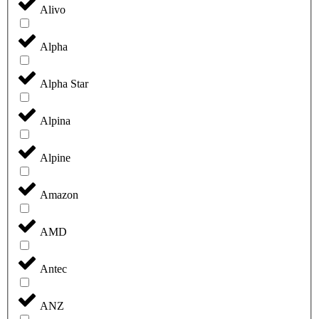
Alivo
Alpha
Alpha Star
Alpina
Alpine
Amazon
AMD
Antec
ANZ