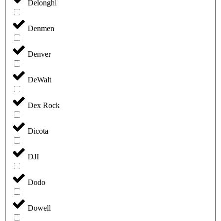
Delonghi
Denmen
Denver
DeWalt
Dex Rock
Dicota
DJI
Dodo
Dowell