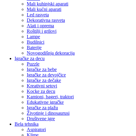
Mali kuhinjski aparati
Mali kućni aparati
Led rasveta
Dekorativna rasveta
Alati i oprema
Roštilji i grilovi
Lampe
Budilnici
Baterije
Novogodišnja dekoracija
Igračke za decu
Puzzle
Igračke za bebe
Igračke za devojčice
Igračke za dečake
Kreativni setovi
Kocke za decu
Kamioni, bageri, traktori
Edukativne igračke
Igračke za plažu
Životinje i dinosaurusi
Društvene igre
Bela tehnika
Aspiratori
Klime