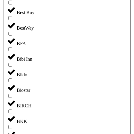
Best Buy
BestWay
BFA
Bibi Inn
Bildo
Biostar
BIRCH
BKK