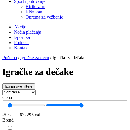
Sport i putovanje
Biciklizam
Kišobrani
Oprema za vežbanje
Akcije
Način plaćanja
Isporuka
Podrška
Kontakt
Početna
/
Igračke za decu
/ Igračke za dečake
Igračke za dečake
Izbriši sve filtere
Cena
-5
rsd
—
632295
rsd
Brend