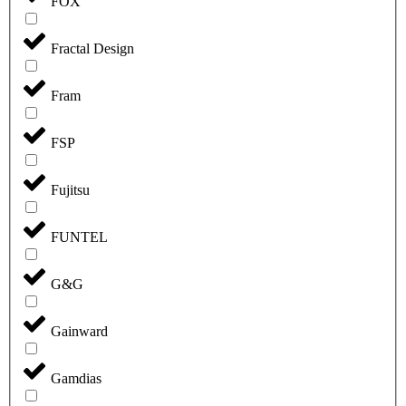
FOX
Fractal Design
Fram
FSP
Fujitsu
FUNTEL
G&G
Gainward
Gamdias