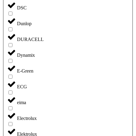
DSC
Dunlop
DURACELL
Dynamix
E-Green
ECG
eima
Electrolux
Elektrolux