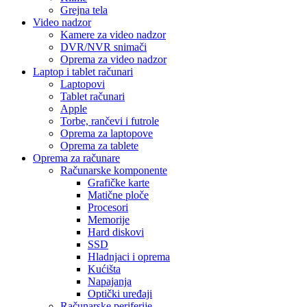
Grejna tela
Video nadzor
Kamere za video nadzor
DVR/NVR snimači
Oprema za video nadzor
Laptop i tablet računari
Laptopovi
Tablet računari
Apple
Torbe, rančevi i futrole
Oprema za laptopove
Oprema za tablete
Oprema za računare
Računarske komponente
Grafičke karte
Matične ploče
Procesori
Memorije
Hard diskovi
SSD
Hladnjaci i oprema
Kućišta
Napajanja
Optički uređaji
Računarske periferije