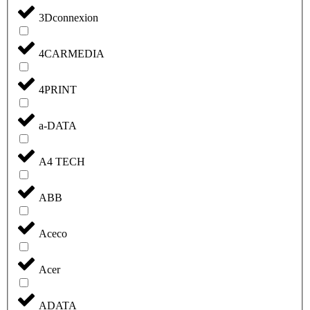
3Dconnexion
4CARMEDIA
4PRINT
a-DATA
A4 TECH
ABB
Aceco
Acer
ADATA