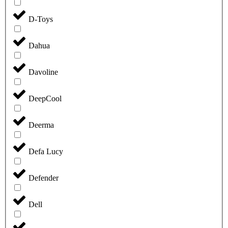
D-Toys
Dahua
Davoline
DeepCool
Deerma
Defa Lucy
Defender
Dell