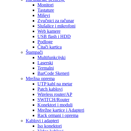
Monitori
Tastature
Miševi
Zvučnici za računar
Slušalice i mikrofoni
Web kamere
USB flash i HDD
Podloge
Čitači kartica
Štampači
Multifunkcijski
Laserski
Termalni
BarCode Skeneri
Mrežna oprema
UTP kabl na metar
Patch kablovi
Wireless router/AP
SWITCH/Router
Konektori i moduli
Mrežne kartice i Adapteri
Rack ormani i oprema
Kablovi i adapteri
Iso konektori