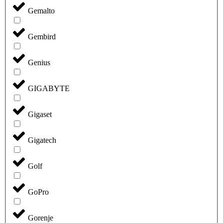
Gemalto
Gembird
Genius
GIGABYTE
Gigaset
Gigatech
Golf
GoPro
Gorenje