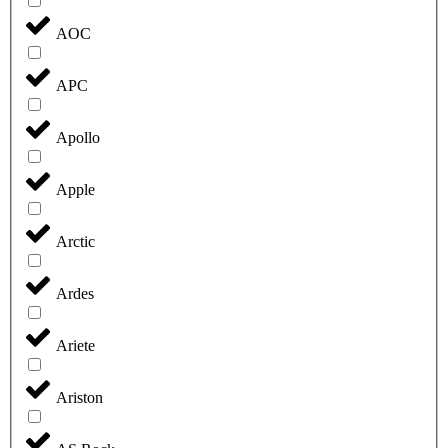
AOC
APC
Apollo
Apple
Arctic
Ardes
Ariete
Ariston