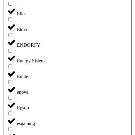
Elica
Elma
ENDORFY
Energy Sistem
Enlite
enova
Epson
esgaming