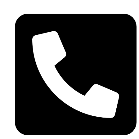
Skočite
na
sadržaj