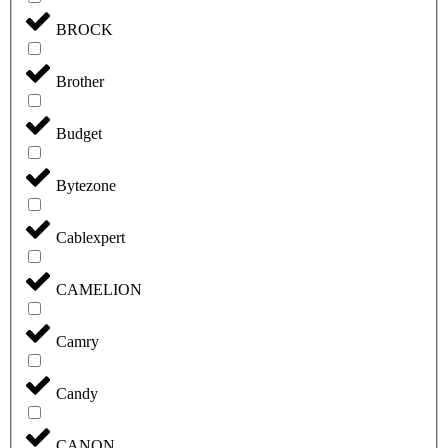
BROCK
Brother
Budget
Bytezone
Cablexpert
CAMELION
Camry
Candy
CANON