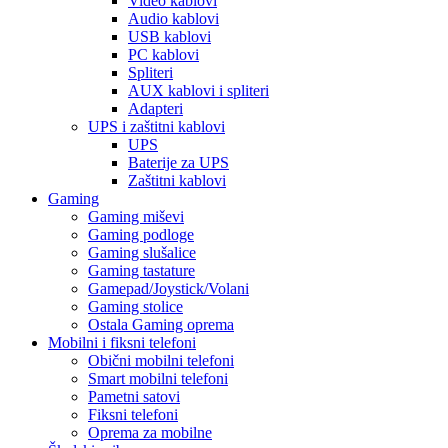
Video kablovi
Audio kablovi
USB kablovi
PC kablovi
Spliteri
AUX kablovi i spliteri
Adapteri
UPS i zaštitni kablovi
UPS
Baterije za UPS
Zaštitni kablovi
Gaming
Gaming miševi
Gaming podloge
Gaming slušalice
Gaming tastature
Gamepad/Joystick/Volani
Gaming stolice
Ostala Gaming oprema
Mobilni i fiksni telefoni
Obični mobilni telefoni
Smart mobilni telefoni
Pametni satovi
Fiksni telefoni
Oprema za mobilne