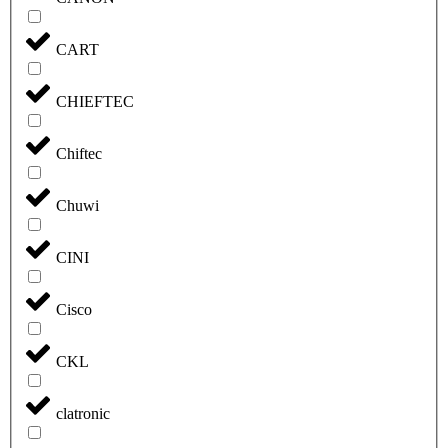
CART
CHIEFTEC
Chiftec
Chuwi
CINI
Cisco
CKL
clatronic