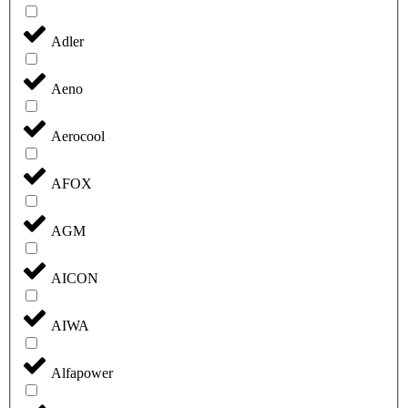
Adler
Aeno
Aerocool
AFOX
AGM
AICON
AIWA
Alfapower