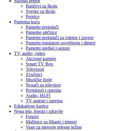
Školski pribor
Rančevi za školu
Sveske za školu
Pernice
Pametna kuća
Pametni prekidači
Pametne utičnice
Pametni prekidači za roletne i zavese
Pametni regulatori osvetljenja i dimeri
Pametni uređaji i senzor
TV, audio, video
Akcione kamere
Smart TV Box
Televizori
Zvučnici
Muzičke linije
Nosači za televizor
Projektori i oprema
Audio, HI-FI
TV antene i oprema
Edukativne kartice
Nega tela, lepota i zdravlje
Fenovi
Mašinice za šišanje i trimeri
Vage za merenje telesne težine