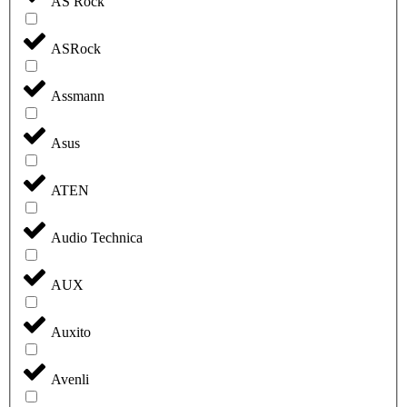
AS Rock
ASRock
Assmann
Asus
ATEN
Audio Technica
AUX
Auxito
Avenli