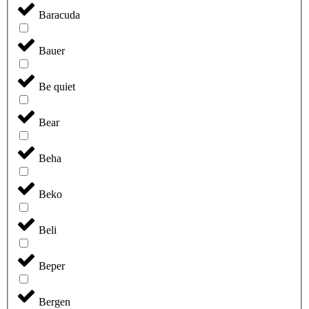
Baracuda
Bauer
Be quiet
Bear
Beha
Beko
Beli
Beper
Bergen