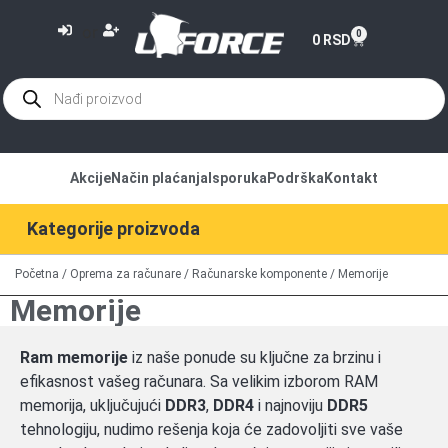
or
0
0
RSD
Akcije
Način plaćanja
Isporuka
Podrška
Kontakt
Kategorije proizvoda
Početna
/
Oprema za računare
/
Računarske komponente
/ Memorije
Memorije
Ram memorije
iz naše ponude su ključne za brzinu i
efikasnost vašeg računara. Sa velikim izborom RAM
memorija, uključujući
DDR3
,
DDR4
i najnoviju
DDR5
tehnologiju, nudimo rešenja koja će zadovoljiti sve vaše