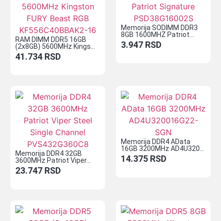
Memorija SODIMM DDR3
8GB 1600MHZ Patriot...
RAM DIMM DDR5 16GB
3.947
RSD
(2x8GB) 5600MHz Kings...
41.734
RSD
Memorija DDR4 AData
16GB 3200MHz AD4U320...
Memorija DDR4 32GB
14.375
RSD
3600MHz Patriot Viper...
23.747
RSD