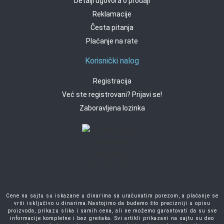
Detalji ugovora o prodaji
Reklamacije
Česta pitanja
Plaćanje na rate
Korisnički nalog
Registracija
Već ste registrovani? Prijavi se!
Zaboravljena lozinka
Cene na sajtu su iskazane u dinarima sa uračunatim porezom, a plaćanje se
vrši isključivo u dinarima.Nastojimo da budemo što precizniji u opisu
proizvoda, prikazu slika i samih cena, ali ne možemo garantovati da su sve
informacije kompletne i bez grešaka. Svi artikli prikazani na sajtu su deo