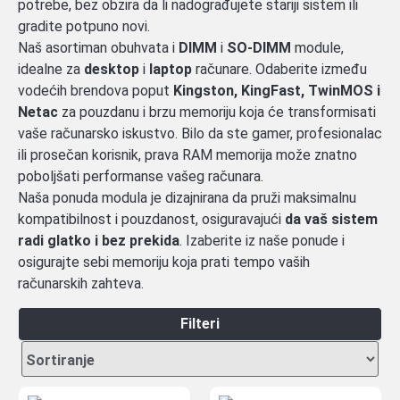
potrebe, bez obzira da li nadograđujete stariji sistem ili
gradite potpuno novi.
Naš asortiman obuhvata i
DIMM
i
SO-DIMM
module,
idealne za
desktop
i
laptop
računare. Odaberite između
vodećih brendova poput
Kingston, KingFast, TwinMOS i
Netac
za pouzdanu i brzu memoriju koja će transformisati
vaše računarsko iskustvo. Bilo da ste gamer, profesionalac
ili prosečan korisnik, prava RAM memorija može znatno
poboljšati performanse vašeg računara.
Naša ponuda modula je dizajnirana da pruži maksimalnu
kompatibilnost i pouzdanost, osiguravajući
da vaš sistem
radi glatko i bez prekida
. Izaberite iz naše ponude i
osigurajte sebi memoriju koja prati tempo vaših
računarskih zahteva.
Filteri