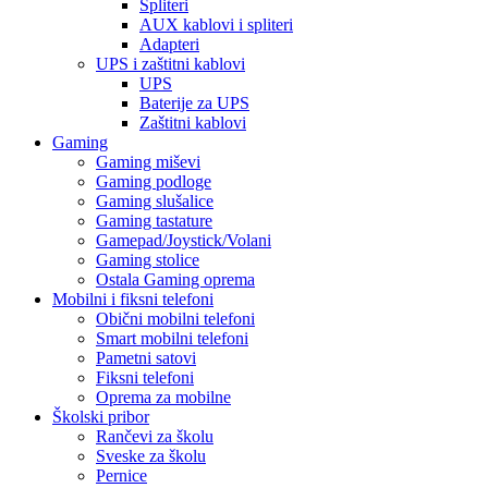
Spliteri
AUX kablovi i spliteri
Adapteri
UPS i zaštitni kablovi
UPS
Baterije za UPS
Zaštitni kablovi
Gaming
Gaming miševi
Gaming podloge
Gaming slušalice
Gaming tastature
Gamepad/Joystick/Volani
Gaming stolice
Ostala Gaming oprema
Mobilni i fiksni telefoni
Obični mobilni telefoni
Smart mobilni telefoni
Pametni satovi
Fiksni telefoni
Oprema za mobilne
Školski pribor
Rančevi za školu
Sveske za školu
Pernice