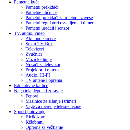
Pametna kuća
Pametni prekidači
Pametne utičnice
Pametni prekidači za roletne i zavese
Pametni regulatori osvetljenja i dimeri
Pametni uređaji i senzor
TV, audio, video
Akcione kamere
Smart TV Box
Televizori
Zvučnici
Muzičke linije
Nosači za televizor
Projektori i oprema
Audio, HI-FI
TV antene i oprema
Edukativne kartice
Nega tela, lepota i zdravlje
Fenovi
Mašinice za šišanje i trimeri
Vage za merenje telesne težine
Sport i putovanje
Biciklizam
Kišobrani
Oprema za vežbanje