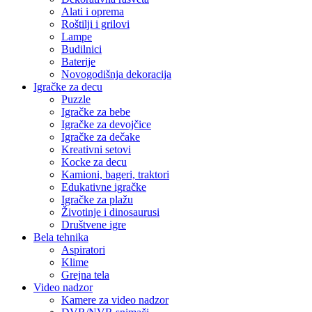
Alati i oprema
Roštilji i grilovi
Lampe
Budilnici
Baterije
Novogodišnja dekoracija
Igračke za decu
Puzzle
Igračke za bebe
Igračke za devojčice
Igračke za dečake
Kreativni setovi
Kocke za decu
Kamioni, bageri, traktori
Edukativne igračke
Igračke za plažu
Životinje i dinosaurusi
Društvene igre
Bela tehnika
Aspiratori
Klime
Grejna tela
Video nadzor
Kamere za video nadzor