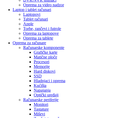
DVR/NVR snimači
Oprema za video nadzor
Laptop i tablet računari
Laptopovi
Tablet računari
Apple
Torbe, rančevi i futrole
Oprema za laptopove
Oprema za tablete
Oprema za računare
Računarske komponente
Grafičke karte
Matične ploče
Procesori
Memorije
Hard diskovi
SSD
Hladnjaci i oprema
Kućišta
Napajanja
Optički uređaji
Računarske periferije
Monitori
Tastature
Miševi