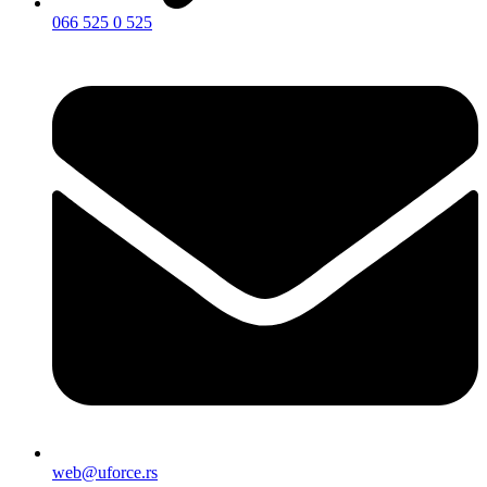
066 525 0 525
web@uforce.rs