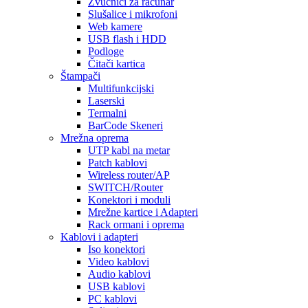
Zvučnici za računar
Slušalice i mikrofoni
Web kamere
USB flash i HDD
Podloge
Čitači kartica
Štampači
Multifunkcijski
Laserski
Termalni
BarCode Skeneri
Mrežna oprema
UTP kabl na metar
Patch kablovi
Wireless router/AP
SWITCH/Router
Konektori i moduli
Mrežne kartice i Adapteri
Rack ormani i oprema
Kablovi i adapteri
Iso konektori
Video kablovi
Audio kablovi
USB kablovi
PC kablovi