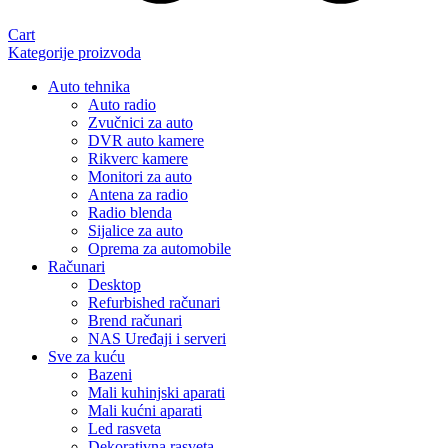
Cart
Kategorije proizvoda
Auto tehnika
Auto radio
Zvučnici za auto
DVR auto kamere
Rikverc kamere
Monitori za auto
Antena za radio
Radio blenda
Sijalice za auto
Oprema za automobile
Računari
Desktop
Refurbished računari
Brend računari
NAS Uređaji i serveri
Sve za kuću
Bazeni
Mali kuhinjski aparati
Mali kućni aparati
Led rasveta
Dekorativna rasveta