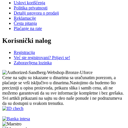
Uslovi korišćenja
Politika privatnosti
Detalji ugovora o prodaji
Reklamacije
Česta pitanja
Plaćanje na rate
Korisnički nalog
Registracija
Već ste registrovani? Prijavi se!
Zaboravljena lozinka
Cene na sajtu su iskazane u dinarima sa uračunatim porezom, a
plaćanje se vrši isključivo u dinarima.Nastojimo da budemo što
precizniji u opisu proizvoda, prikazu slika i samih cena, ali ne
možemo garantovati da su sve informacije kompletne i bez grešaka.
Svi artikli prikazani na sajtu su deo naše ponude i ne podrazumeva
da su dostupni u svakom trenutku.