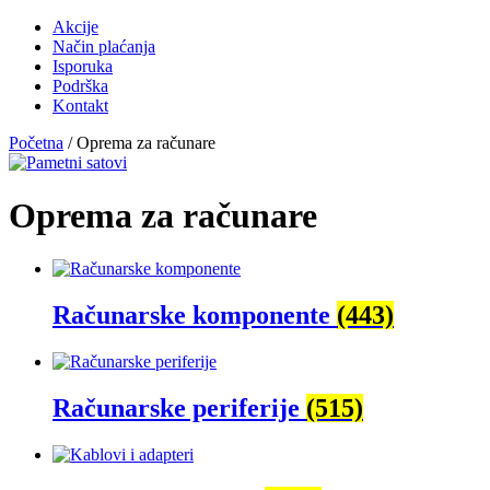
Akcije
Način plaćanja
Isporuka
Podrška
Kontakt
Početna
/ Oprema za računare
Oprema za računare
Računarske komponente
(443)
Računarske periferije
(515)