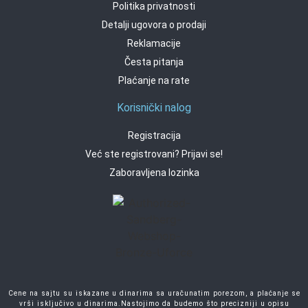
Politika privatnosti
Detalji ugovora o prodaji
Reklamacije
Česta pitanja
Plaćanje na rate
Korisnički nalog
Registracija
Već ste registrovani? Prijavi se!
Zaboravljena lozinka
Cene na sajtu su iskazane u dinarima sa uračunatim porezom, a plaćanje se
vrši isključivo u dinarima.Nastojimo da budemo što precizniji u opisu