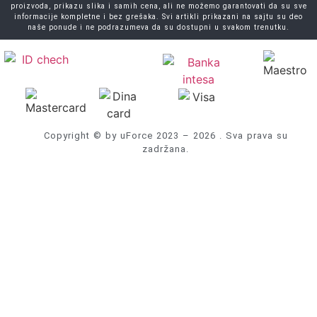
proizvoda, prikazu slika i samih cena, ali ne možemo garantovati da su sve
informacije kompletne i bez grešaka. Svi artikli prikazani na sajtu su deo
naše ponude i ne podrazumeva da su dostupni u svakom trenutku.
Copyright © by uForce 2023 – 2026 . Sva prava su
zadržana.