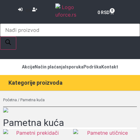
or
0
0
RSD
Akcije
Način plaćanja
Isporuka
Podrška
Kontakt
Kategorije proizvoda
Početna
/ Pametna kuća
Pametna kuća