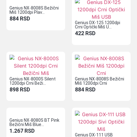
Genius NX-8008S Bežični
Miš 1200dpi Plav...
884
RSD
Genius DX-125 1200dpi
Crni Optički Miš U...
422
RSD
Genius NX-8000S Silent
Genius NX-8008S Bežični
1200dpi Crni Beži...
Miš 1200dpi Crni
898
RSD
884
RSD
Genius NX-8080S BT Pink
Bežični Miš Blue...
1.267
RSD
Genius DX-111 USB