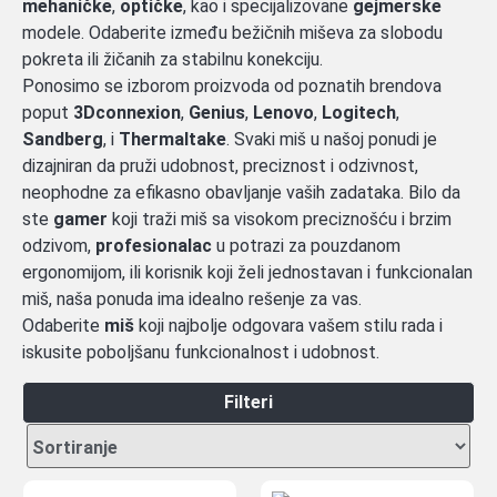
mehaničke
,
optičke
, kao i specijalizovane
gejmerske
modele. Odaberite između bežičnih miševa za slobodu
pokreta ili žičanih za stabilnu konekciju.
Ponosimo se izborom proizvoda od poznatih brendova
poput
3Dconnexion
,
Genius
,
Lenovo
,
Logitech
,
Sandberg
, i
Thermaltake
. Svaki miš u našoj ponudi je
dizajniran da pruži udobnost, preciznost i odzivnost,
neophodne za efikasno obavljanje vaših zadataka. Bilo da
ste
gamer
koji traži miš sa visokom preciznošću i brzim
odzivom,
profesionalac
u potrazi za pouzdanom
ergonomijom, ili korisnik koji želi jednostavan i funkcionalan
miš, naša ponuda ima idealno rešenje za vas.
Odaberite
miš
koji najbolje odgovara vašem stilu rada i
iskusite poboljšanu funkcionalnost i udobnost.
Filteri