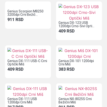
Genius Scorpion M8250
3200dpi Crni Bežič...
911
RSD
Genius DX-123 USB
1200dpi Crno-Sivi Opti...
409
RSD
Genius DX-111 USB-C Crni
Genius DX-101 1200dpi
Optički Miš
Crni Miš
409
RSD
383
RSD
Genius DX-111 USB
Genius NX-8025S Crni
1200dpi Crni Miš
Bežični Miš