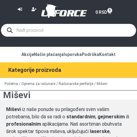
or
0
0
RSD
Akcije
Način plaćanja
Isporuka
Podrška
Kontakt
Kategorije proizvoda
Početna
/
Oprema za računare
/
Računarske periferije
/ Miševi
Miševi
Miševi
iz naše ponude su prilagođeni svim vašim
potrebama, bilo da se radi o
standardnim
,
gejmerskim
ili
profesionalnim
aplikacijama. Naš asortiman obuhvata
širok spektar tipova miševa, uključujući
laserske
,