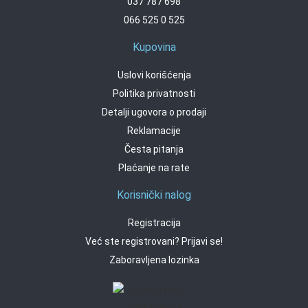
037 787 698
066 525 0 525
Kupovina
Uslovi korišćenja
Politika privatnosti
Detalji ugovora o prodaji
Reklamacije
Česta pitanja
Plaćanje na rate
Korisnički nalog
Registracija
Već ste registrovani? Prijavi se!
Zaboravljena lozinka