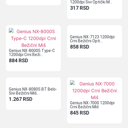
1200dpi Sivi Optički M...
317
RSD
Genius NX-7123 1200dpi
Crni Bežični Opti...
858
RSD
Genius NX-8000S Type-C
1200dpi Crni Beži...
884
RSD
Genius NX-8080S BT Belo-
Sivi Bežični Miš...
1.267
RSD
Genius NX-7000 1200dpi
Crni Bežični Miš
845
RSD