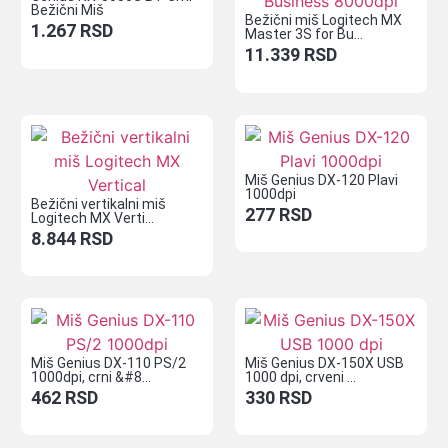
Bežični Miš
Bežični miš Logitech MX
1.267
RSD
Master 3S for Bu...
11.339
RSD
Miš Genius DX-120 Plavi
1000dpi
Bežični vertikalni miš
277
RSD
Logitech MX Verti...
8.844
RSD
Miš Genius DX-110 PS/2
Miš Genius DX-150X USB
1000dpi, crni &#8...
1000 dpi, crveni ...
462
RSD
330
RSD