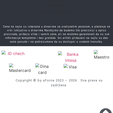
Cene na sajtu su iskazane u dinarima sa uračunatim porezom, a plaćanje se
vrši isključivo u dinarima.Nastojimo da budemo što precizniji u opisu
proizvoda, prikazu slika i samih cena, ali ne možemo garantovati da su sve
informacije kompletne i bez grešaka. Svi artikli prikazani na sajtu su deo
naše ponude i ne podrazumeva da su dostupni u svakom trenutku.
Copyright © by uForce 2023 – 2026 . Sva prava su
zadržana.