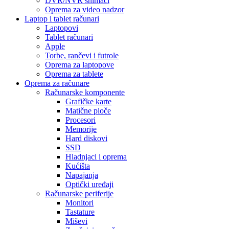
DVR/NVR snimači
Oprema za video nadzor
Laptop i tablet računari
Laptopovi
Tablet računari
Apple
Torbe, rančevi i futrole
Oprema za laptopove
Oprema za tablete
Oprema za računare
Računarske komponente
Grafičke karte
Matične ploče
Procesori
Memorije
Hard diskovi
SSD
Hladnjaci i oprema
Kućišta
Napajanja
Optički uređaji
Računarske periferije
Monitori
Tastature
Miševi