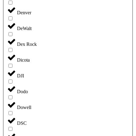
Denver
DeWalt
Dex Rock
Dicota
DJI
Dodo
Dowell
DSC