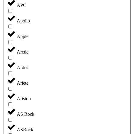
APC
Apollo
Apple
Arctic
Ardes
Ariete
Ariston
AS Rock
ASRock