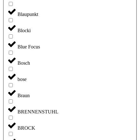
Blaupunkt
Blocki
Blue Focus
Bosch
bose
Braun
BRENNENSTUHL
BROCK