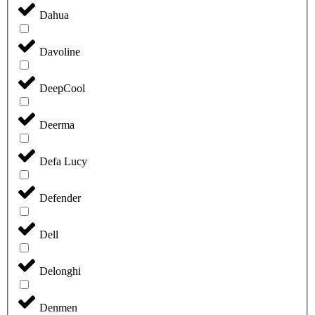
Dahua
Davoline
DeepCool
Deerma
Defa Lucy
Defender
Dell
Delonghi
Denmen