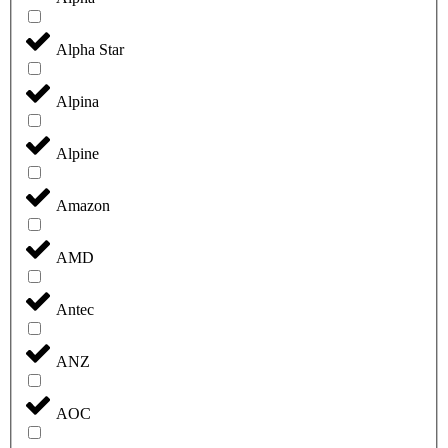
Alpha Star
Alpina
Alpine
Amazon
AMD
Antec
ANZ
AOC