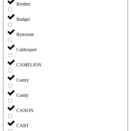
Brother
Budget
Bytezone
Cablexpert
CAMELION
Camry
Candy
CANON
CART