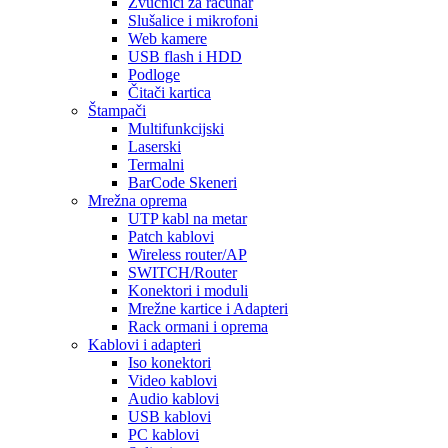
Zvučnici za računar
Slušalice i mikrofoni
Web kamere
USB flash i HDD
Podloge
Čitači kartica
Štampači
Multifunkcijski
Laserski
Termalni
BarCode Skeneri
Mrežna oprema
UTP kabl na metar
Patch kablovi
Wireless router/AP
SWITCH/Router
Konektori i moduli
Mrežne kartice i Adapteri
Rack ormani i oprema
Kablovi i adapteri
Iso konektori
Video kablovi
Audio kablovi
USB kablovi
PC kablovi