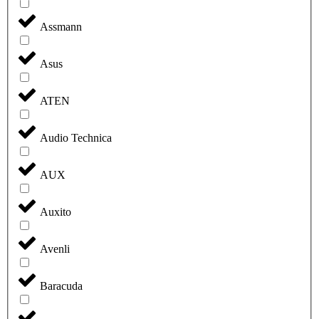
Assmann
Asus
ATEN
Audio Technica
AUX
Auxito
Avenli
Baracuda