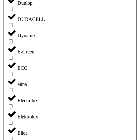
Dunlop
DURACELL
Dynamix
E-Green
ECG
eima
Electrolux
Elektrolux
Elica