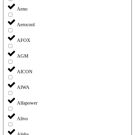
Aeno
Aerocool
AFOX
AGM
AICON
AIWA
Alfapower
Alivo
Alpha