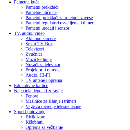
Pametna kuća
Pametni prekidači
Pametne utičnice
Pametni prekidači za roletne i zavese
Pametni regulatori osvetljenja i dimeri
Pametni uređaji i senzor
TV, audio, video
Akcione kamere
Smart TV Box
Televizori
Zvučnici
Muzičke linije
Nosači za televizor
Projektori i oprema
Audio, HI-FI
TV antene i oprema
Edukativne kartice
Nega tela, lepota i zdravlje
Fenovi
Mašinice za šišanje i trimeri
Vage za merenje telesne težine
Sport i putovanje
Biciklizam
Kišobrani
Oprema za vežbanje