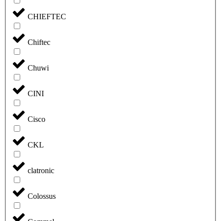
CHIEFTEC
Chiftec
Chuwi
CINI
Cisco
CKL
clatronic
Colossus