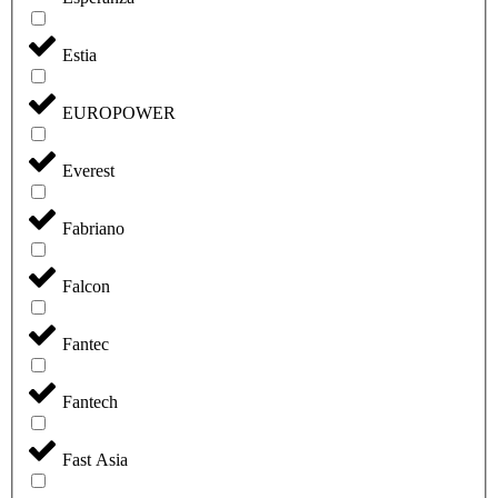
Estia
EUROPOWER
Everest
Fabriano
Falcon
Fantec
Fantech
Fast Asia