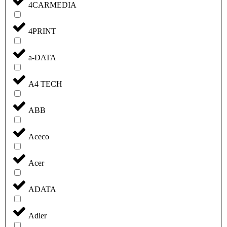
4CARMEDIA
4PRINT
a-DATA
A4 TECH
ABB
Aceco
Acer
ADATA
Adler