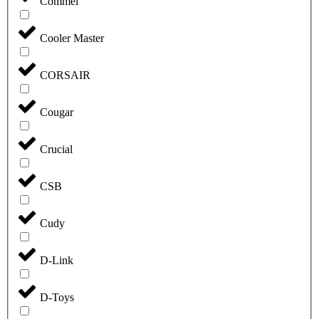
Commel
Cooler Master
CORSAIR
Cougar
Crucial
CSB
Cudy
D-Link
D-Toys