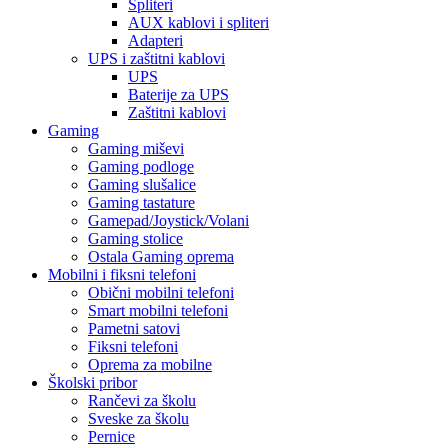
Spliteri
AUX kablovi i spliteri
Adapteri
UPS i zaštitni kablovi
UPS
Baterije za UPS
Zaštitni kablovi
Gaming
Gaming miševi
Gaming podloge
Gaming slušalice
Gaming tastature
Gamepad/Joystick/Volani
Gaming stolice
Ostala Gaming oprema
Mobilni i fiksni telefoni
Obični mobilni telefoni
Smart mobilni telefoni
Pametni satovi
Fiksni telefoni
Oprema za mobilne
Školski pribor
Rančevi za školu
Sveske za školu
Pernice