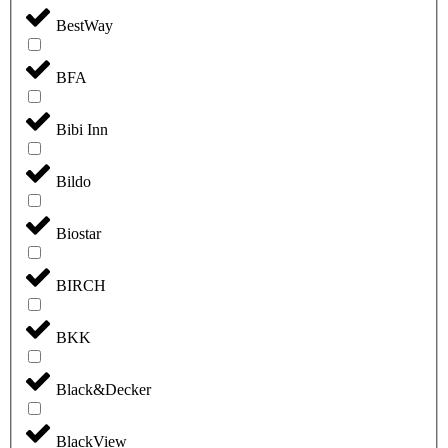
BestWay
BFA
Bibi Inn
Bildo
Biostar
BIRCH
BKK
Black&Decker
BlackView