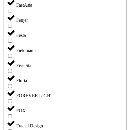
FastAsia
Fenjer
Festa
Fieldmann
Five Star
Floria
FOREVER LIGHT
FOX
Fractal Design