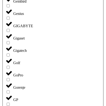
Gembird
Genius
GIGABYTE
Gigaset
Gigatech
Golf
GoPro
Gorenje
GP