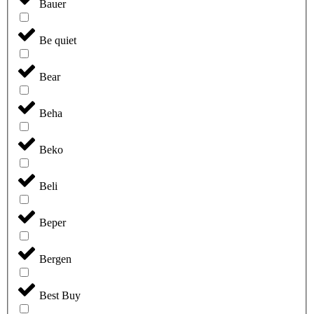
Bauer
Be quiet
Bear
Beha
Beko
Beli
Beper
Bergen
Best Buy