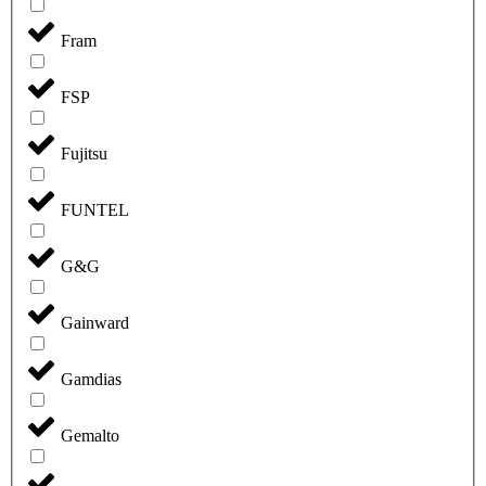
Fram
FSP
Fujitsu
FUNTEL
G&G
Gainward
Gamdias
Gemalto