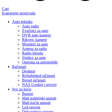
Cart
Kategorije proizvoda
Auto tehnika
Auto radio
Zvučnici za auto
DVR auto kamere
Rikverc kamere
Monitori za auto
Antena za radio
Radio blenda
Sijalice za auto
Oprema za automobile
Računari
Desktop
Refurbished računari
Brend računari
NAS Uređaji i serveri
Sve za kuću
Bazeni
Mali kuhinjski aparati
Mali kućni aparati
Led rasveta
Dekorativna rasveta