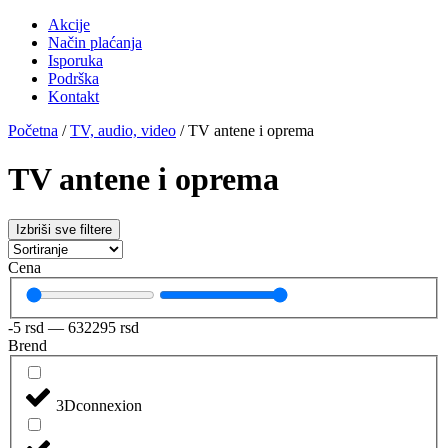
Akcije
Način plaćanja
Isporuka
Podrška
Kontakt
Početna
/
TV, audio, video
/ TV antene i oprema
TV antene i oprema
Izbriši sve filtere
Cena
-5
rsd
—
632295
rsd
Brend
3Dconnexion