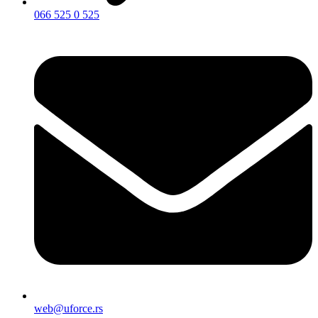
066 525 0 525
web@uforce.rs