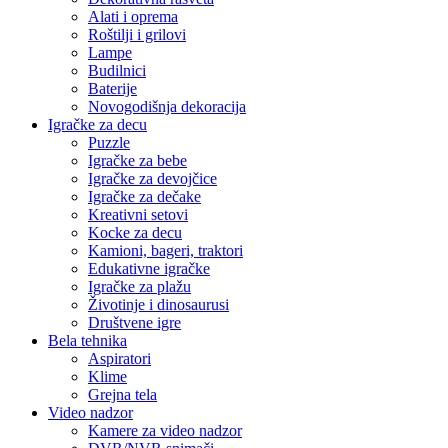
Alati i oprema
Roštilji i grilovi
Lampe
Budilnici
Baterije
Novogodišnja dekoracija
Igračke za decu
Puzzle
Igračke za bebe
Igračke za devojčice
Igračke za dečake
Kreativni setovi
Kocke za decu
Kamioni, bageri, traktori
Edukativne igračke
Igračke za plažu
Životinje i dinosaurusi
Društvene igre
Bela tehnika
Aspiratori
Klime
Grejna tela
Video nadzor
Kamere za video nadzor