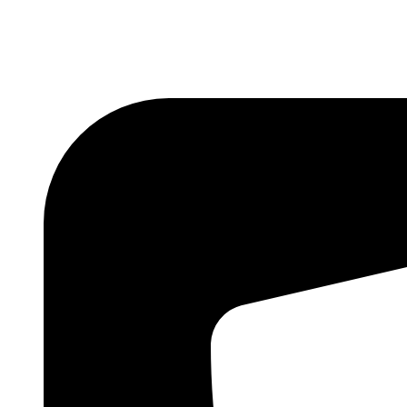
Skočite
na
sadržaj