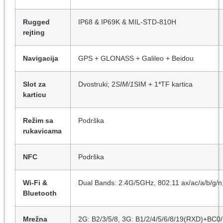
Rugged
IP68 & IP69K & MIL-STD-810H
rejting
Navigacija
GPS + GLONASS + Galileo + Beidou
Slot za
Dvostruki; 2
SIM/1
SIM + 1*TF kartica
karticu
Režim sa
Podrška
rukavicama
NFC
Podrška
Wi-Fi &
Dual Bands: 2.4G/5GHz, 802.11 ax/ac/a/b/g/n
Bluetooth
Mrežna
2G: B2/3/5/8, 3G: B1/2/4/5/6/8/19(RXD)+BC