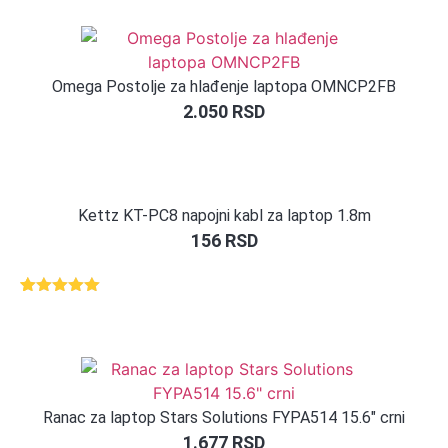
Omega Postolje za hlađenje laptopa OMNCP2FB
2.050
RSD
Kettz KT-PC8 napojni kabl za laptop 1.8m
156
RSD
Ocenjeno
1
5.00
od 5
na osnovu
ocene
kupca
Ranac za laptop Stars Solutions FYPA514 15.6″ crni
1.677
RSD