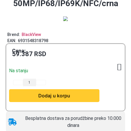
50MP/IP68/IP69K/NFC/crna
Brend:
BlackView
EAN:
6931548318798
Cena:
59.387
RSD
Na stanju
Dodaj u korpu
Besplatna dostava za porudžbine preko 10.000
dinara