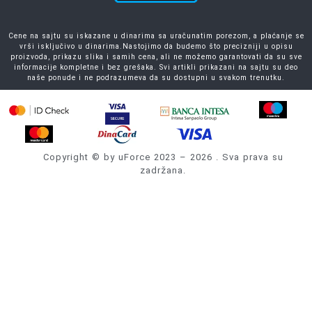
Cene na sajtu su iskazane u dinarima sa uračunatim porezom, a plaćanje se
vrši isključivo u dinarima.Nastojimo da budemo što precizniji u opisu
proizvoda, prikazu slika i samih cena, ali ne možemo garantovati da su sve
informacije kompletne i bez grešaka. Svi artikli prikazani na sajtu su deo
naše ponude i ne podrazumeva da su dostupni u svakom trenutku.
Copyright © by uForce 2023 – 2026 . Sva prava su
zadržana.