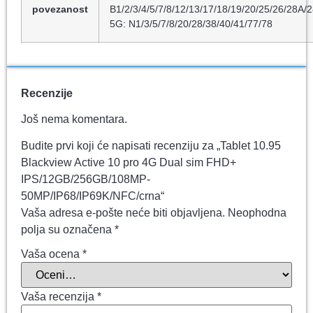
povezanost
B1/2/3/4/5/7/8/12/13/17/18/19/20/25/26/28A/
5G: N1/3/5/7/8/20/28/38/40/41/77/78
Recenzije
Još nema komentara.
Budite prvi koji će napisati recenziju za „Tablet 10.95
Blackview Active 10 pro 4G Dual sim FHD+
IPS/12GB/256GB/108MP-
50MP/IP68/IP69K/NFC/crna“
Vaša adresa e-pošte neće biti objavljena.
Neophodna
polja su označena
*
Vaša ocena
*
Vaša recenzija
*