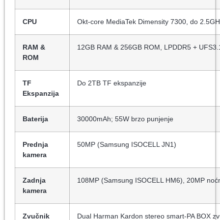
CPU
Okt-core MediaTek Dimensity 7300, do 2.5G
RAM &
12GB RAM & 256GB ROM, LPDDR5 + UFS3.
ROM
TF
Do 2TB TF ekspanzije
Ekspanzija
Baterija
30000mAh; 55W brzo punjenje
Prednja
50MP (Samsung ISOCELL JN1)
kamera
Zadnja
108MP (Samsung ISOCELL HM6), 20MP noćn
kamera
Zvučnik
Dual Harman Kardon stereo smart-PA BOX zv