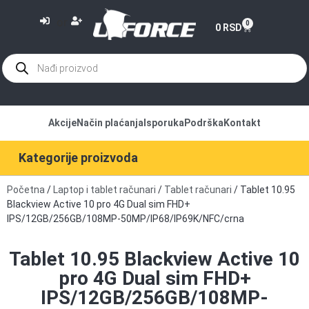
or
0
0
RSD
Akcije
Način plaćanja
Isporuka
Podrška
Kontakt
Kategorije proizvoda
Početna
/
Laptop i tablet računari
/
Tablet računari
/ Tablet 10.95
Blackview Active 10 pro 4G Dual sim FHD+
IPS/12GB/256GB/108MP-50MP/IP68/IP69K/NFC/crna
Tablet 10.95 Blackview Active 10
pro 4G Dual sim FHD+
IPS/12GB/256GB/108MP-