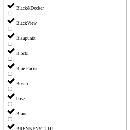
Black&Decker
BlackView
Blaupunkt
Blocki
Blue Focus
Bosch
bose
Braun
BRENNENSTUHL