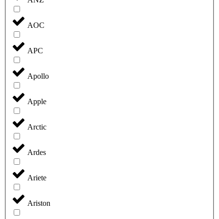
AOC
APC
Apollo
Apple
Arctic
Ardes
Ariete
Ariston