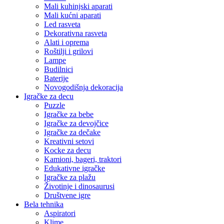
Mali kuhinjski aparati
Mali kućni aparati
Led rasveta
Dekorativna rasveta
Alati i oprema
Roštilji i grilovi
Lampe
Budilnici
Baterije
Novogodišnja dekoracija
Igračke za decu
Puzzle
Igračke za bebe
Igračke za devojčice
Igračke za dečake
Kreativni setovi
Kocke za decu
Kamioni, bageri, traktori
Edukativne igračke
Igračke za plažu
Životinje i dinosaurusi
Društvene igre
Bela tehnika
Aspiratori
Klime