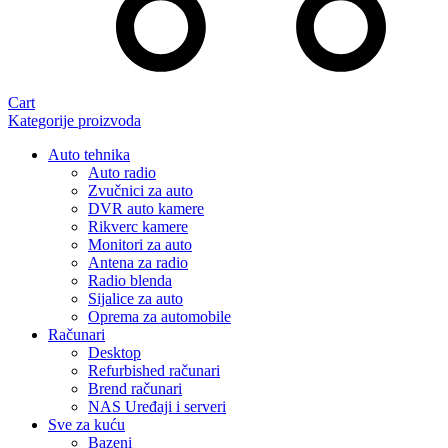
Cart
Kategorije proizvoda
Auto tehnika
Auto radio
Zvučnici za auto
DVR auto kamere
Rikverc kamere
Monitori za auto
Antena za radio
Radio blenda
Sijalice za auto
Oprema za automobile
Računari
Desktop
Refurbished računari
Brend računari
NAS Uređaji i serveri
Sve za kuću
Bazeni