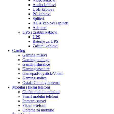
Video kablovi
Audio kablovi
USB kablovi
PC kablovi
Spliteri
AUX kablovi i spliteri
Adapteri
UPS i zaštitni kablovi
UPS
Baterije za UPS
Zaštitni kablovi
Gaming
Gaming miševi
Gaming podloge
Gaming slušalice
Gaming tastature
Gamepad/Joystick/Volani
Gaming stolice
Ostala Gaming oprema
Mobilni i fiksni telefoni
Obični mobilni telefoni
Smart mobilni telefoni
Pametni satovi
Fiksni telefoni
Oprema za mobilne