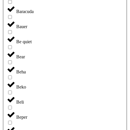
Baracuda
Bauer
Be quiet
Bear
Beha
Beko
Beli
Beper