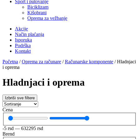
Sport i putovanje
Biciklizam
Kišobrani
Oprema za vežbanje
Akcije
Način plaćanja
Isporuka
Podrška
Kontakt
Početna
/
Oprema za računare
/
Računarske komponente
/ Hladnjaci
i oprema
Hladnjaci i oprema
Izbriši sve filtere
Cena
-5
rsd
—
632295
rsd
Brend