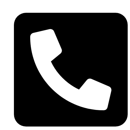
Skočite
na
sadržaj