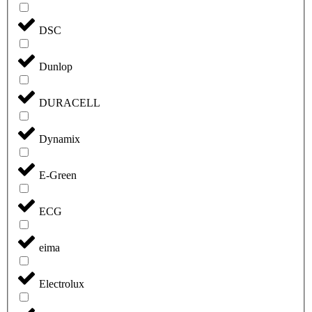
DSC
Dunlop
DURACELL
Dynamix
E-Green
ECG
eima
Electrolux