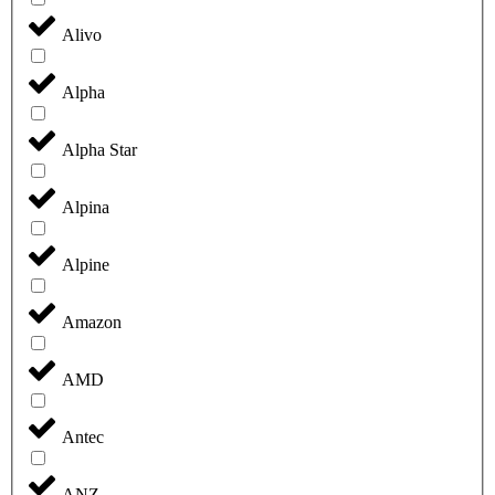
Alivo
Alpha
Alpha Star
Alpina
Alpine
Amazon
AMD
Antec
ANZ