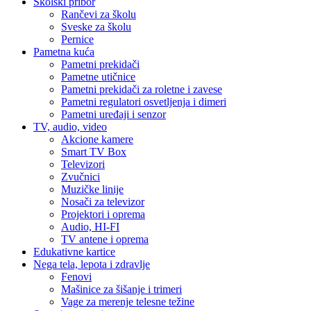
Školski pribor
Rančevi za školu
Sveske za školu
Pernice
Pametna kuća
Pametni prekidači
Pametne utičnice
Pametni prekidači za roletne i zavese
Pametni regulatori osvetljenja i dimeri
Pametni uređaji i senzor
TV, audio, video
Akcione kamere
Smart TV Box
Televizori
Zvučnici
Muzičke linije
Nosači za televizor
Projektori i oprema
Audio, HI-FI
TV antene i oprema
Edukativne kartice
Nega tela, lepota i zdravlje
Fenovi
Mašinice za šišanje i trimeri
Vage za merenje telesne težine