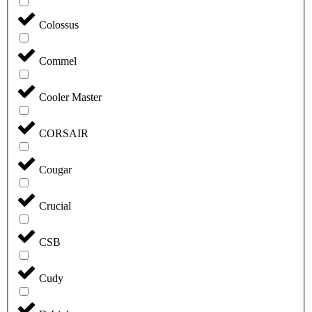
Colossus
Commel
Cooler Master
CORSAIR
Cougar
Crucial
CSB
Cudy