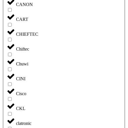
CANON
CART
CHIEFTEC
Chiftec
Chuwi
CINI
Cisco
CKL
clatronic