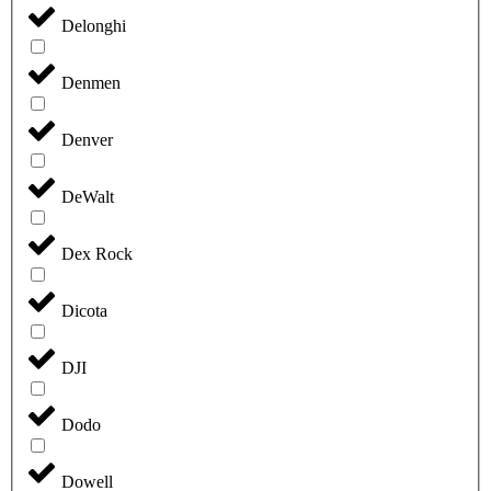
Delonghi
Denmen
Denver
DeWalt
Dex Rock
Dicota
DJI
Dodo
Dowell