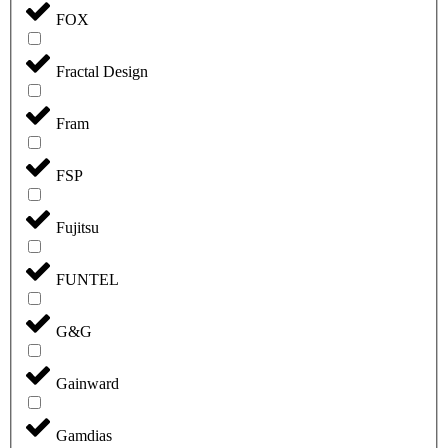
FOX
Fractal Design
Fram
FSP
Fujitsu
FUNTEL
G&G
Gainward
Gamdias