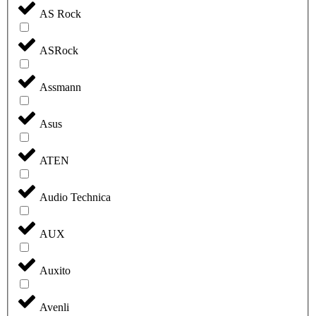
AS Rock
ASRock
Assmann
Asus
ATEN
Audio Technica
AUX
Auxito
Avenli