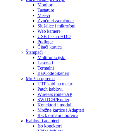
Monitori
Tastature
Miševi
Zvučnici za računar
Slušalice i mikrofoni
Web kamere
USB flash i HDD
Podloge
Čitači kartica
Štampači
Multifunkcijski
Laserski
Termalni
BarCode Skeneri
Mrežna oprema
UTP kabl na metar
Patch kablovi
Wireless router/AP
SWITCH/Router
Konektori i moduli
Mrežne kartice i Adapteri
Rack ormani i oprema
Kablovi i adapteri
Iso konektori