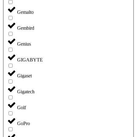
Gemalto
Gembird
Genius
GIGABYTE
Gigaset
Gigatech
Golf
GoPro