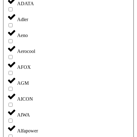
ADATA
Adler
Aeno
Aerocool
AFOX
AGM
AICON
AIWA
Alfapower