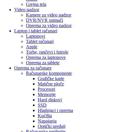
Grejna tela
Video nadzor
Kamere za video nadzor
DVR/NVR snimači
Oprema za video nadzor
Laptop i tablet računari
Laptopovi
Tablet računari
Apple
Torbe, rančevi i futrole
Oprema za laptopove
Oprema za tablete
Oprema za računare
Računarske komponente
Grafičke karte
Matične ploče
Procesori
Memorije
Hard diskovi
SSD
Hladnjaci i oprema
Kućišta
Napajanja
Optički uređaji
Računarske periferije