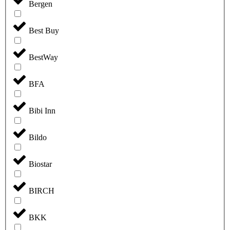
Bergen
Best Buy
BestWay
BFA
Bibi Inn
Bildo
Biostar
BIRCH
BKK