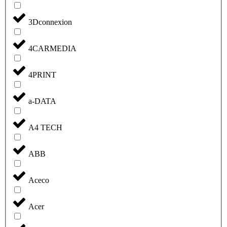
3Dconnexion
4CARMEDIA
4PRINT
a-DATA
A4 TECH
ABB
Aceco
Acer