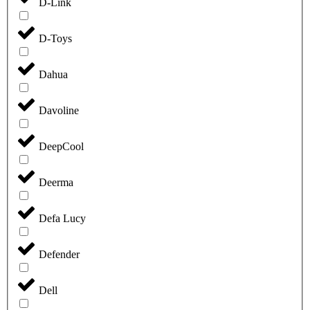
D-Link
D-Toys
Dahua
Davoline
DeepCool
Deerma
Defa Lucy
Defender
Dell