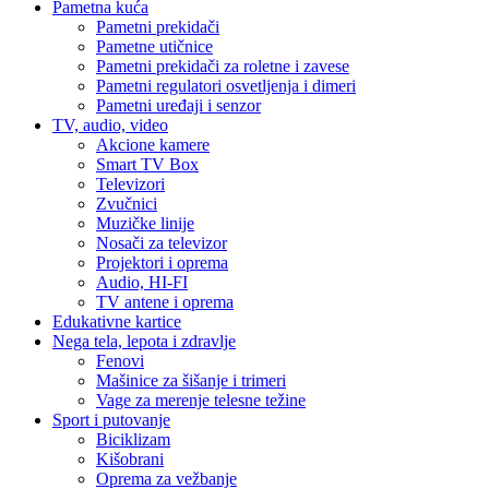
Pametna kuća
Pametni prekidači
Pametne utičnice
Pametni prekidači za roletne i zavese
Pametni regulatori osvetljenja i dimeri
Pametni uređaji i senzor
TV, audio, video
Akcione kamere
Smart TV Box
Televizori
Zvučnici
Muzičke linije
Nosači za televizor
Projektori i oprema
Audio, HI-FI
TV antene i oprema
Edukativne kartice
Nega tela, lepota i zdravlje
Fenovi
Mašinice za šišanje i trimeri
Vage za merenje telesne težine
Sport i putovanje
Biciklizam
Kišobrani
Oprema za vežbanje