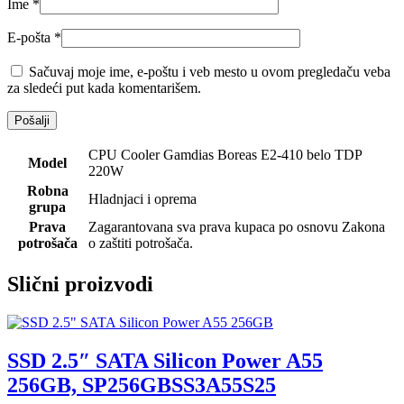
Ime
*
E-pošta
*
Sačuvaj moje ime, e-poštu i veb mesto u ovom pregledaču veba
za sledeći put kada komentarišem.
CPU Cooler Gamdias Boreas E2-410 belo TDP
Model
220W
Robna
Hladnjaci i oprema
grupa
Prava
Zagarantovana sva prava kupaca po osnovu Zakona
potrošača
o zaštiti potrošača.
Slični proizvodi
SSD 2.5″ SATA Silicon Power A55
256GB, SP256GBSS3A55S25