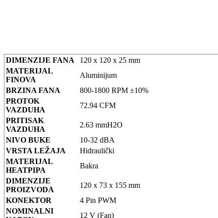
DIMENZIJE FANA
120 x 120 x 25 mm
MATERIJAL
Aluminijum
FINOVA
BRZINA FANA
800-1800 RPM ±10%
PROTOK
72.94 CFM
VAZDUHA
PRITISAK
2.63 mmH2O
VAZDUHA
NIVO BUKE
10-32 dBA
VRSTA LEŽAJA
Hidraulički
MATERIJAL
Bakra
HEATPIPA
DIMENZIJE
120 x 73 x 155 mm
PROIZVODA
KONEKTOR
4 Pin PWM
NOMINALNI
12 V (Fan)