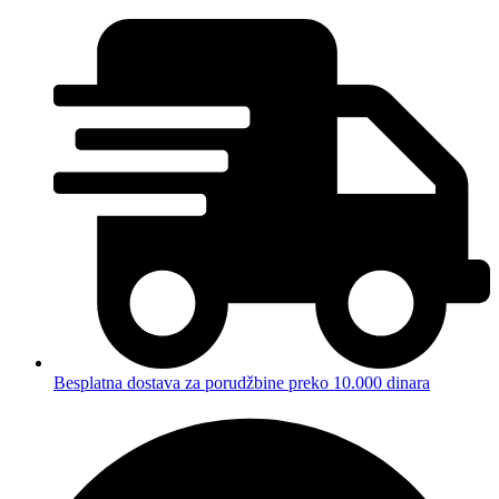
Besplatna dostava za porudžbine preko 10.000 dinara