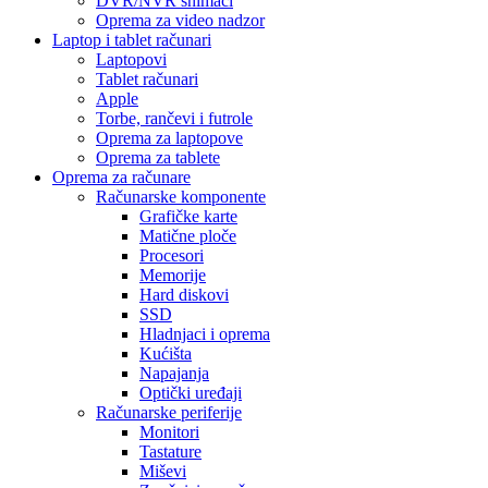
DVR/NVR snimači
Oprema za video nadzor
Laptop i tablet računari
Laptopovi
Tablet računari
Apple
Torbe, rančevi i futrole
Oprema za laptopove
Oprema za tablete
Oprema za računare
Računarske komponente
Grafičke karte
Matične ploče
Procesori
Memorije
Hard diskovi
SSD
Hladnjaci i oprema
Kućišta
Napajanja
Optički uređaji
Računarske periferije
Monitori
Tastature
Miševi