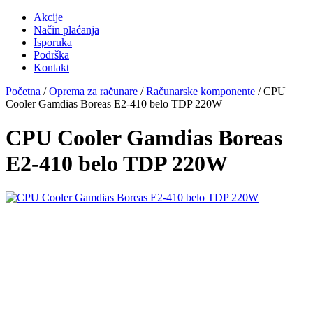
Akcije
Način plaćanja
Isporuka
Podrška
Kontakt
Početna
/
Oprema za računare
/
Računarske komponente
/ CPU
Cooler Gamdias Boreas E2-410 belo TDP 220W
CPU Cooler Gamdias Boreas
E2-410 belo TDP 220W