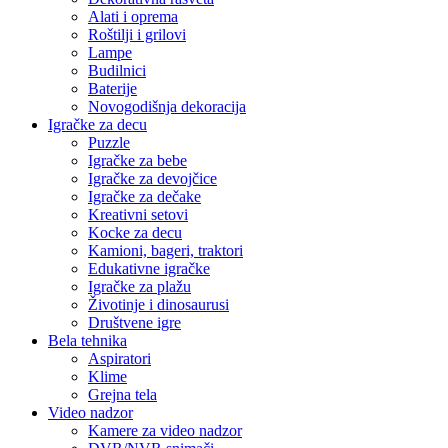
Alati i oprema
Roštilji i grilovi
Lampe
Budilnici
Baterije
Novogodišnja dekoracija
Igračke za decu
Puzzle
Igračke za bebe
Igračke za devojčice
Igračke za dečake
Kreativni setovi
Kocke za decu
Kamioni, bageri, traktori
Edukativne igračke
Igračke za plažu
Životinje i dinosaurusi
Društvene igre
Bela tehnika
Aspiratori
Klime
Grejna tela
Video nadzor
Kamere za video nadzor