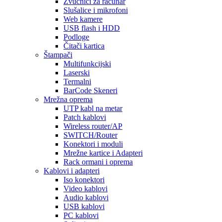
Zvučnici za računar
Slušalice i mikrofoni
Web kamere
USB flash i HDD
Podloge
Čitači kartica
Štampači
Multifunkcijski
Laserski
Termalni
BarCode Skeneri
Mrežna oprema
UTP kabl na metar
Patch kablovi
Wireless router/AP
SWITCH/Router
Konektori i moduli
Mrežne kartice i Adapteri
Rack ormani i oprema
Kablovi i adapteri
Iso konektori
Video kablovi
Audio kablovi
USB kablovi
PC kablovi