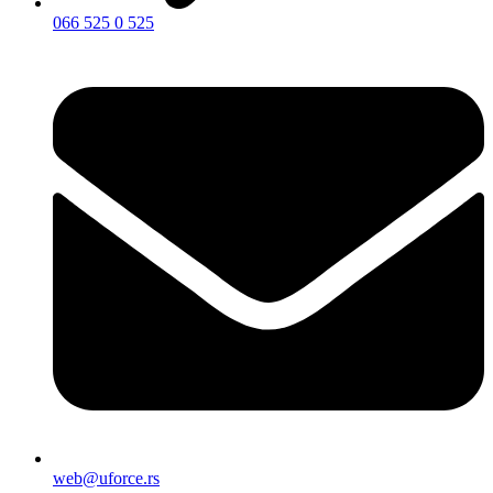
066 525 0 525
web@uforce.rs