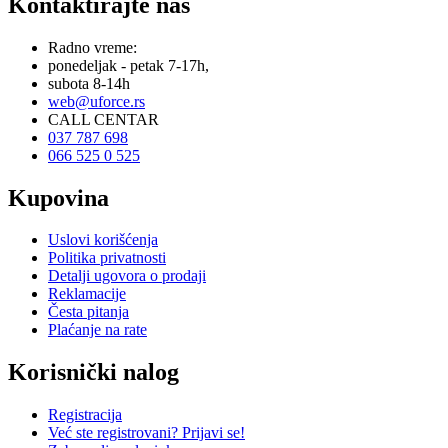
Kontaktirajte nas
Radno vreme:
ponedeljak - petak 7-17h,
subota 8-14h
web@uforce.rs
CALL CENTAR
037 787 698
066 525 0 525
Kupovina
Uslovi korišćenja
Politika privatnosti
Detalji ugovora o prodaji
Reklamacije
Česta pitanja
Plaćanje na rate
Korisnički nalog
Registracija
Već ste registrovani? Prijavi se!