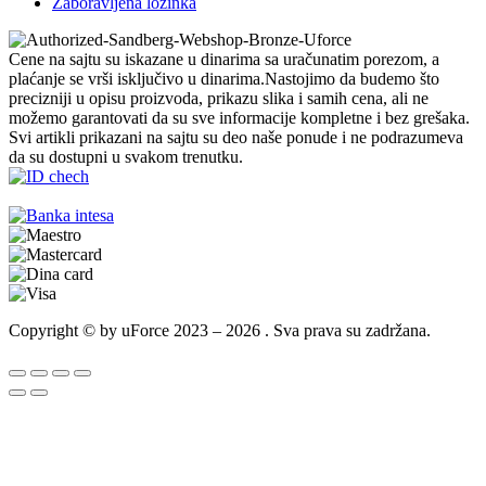
Zaboravljena lozinka
Cene na sajtu su iskazane u dinarima sa uračunatim porezom, a
plaćanje se vrši isključivo u dinarima.Nastojimo da budemo što
precizniji u opisu proizvoda, prikazu slika i samih cena, ali ne
možemo garantovati da su sve informacije kompletne i bez grešaka.
Svi artikli prikazani na sajtu su deo naše ponude i ne podrazumeva
da su dostupni u svakom trenutku.
Copyright © by uForce 2023 – 2026 . Sva prava su zadržana.