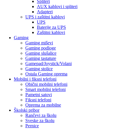
Spliteri
AUX kablovi i spliteri
Adapteri
UPS i zaštitni kablovi
UPS
Baterije za UPS
Zaštitni kablovi
Gaming
Gaming miševi
Gaming podloge
Gaming slušalice
Gaming tastature
Gamepad/Joystick/Volani
Gaming stolice
Ostala Gaming oprema
Mobilni i fiksni telefoni
Obični mobilni telefoni
Smart mobilni telefoni
Pametni satovi
Fiksni telefoni
Oprema za mobilne
Školski pribor
Rančevi za školu
Sveske za školu
Pernice