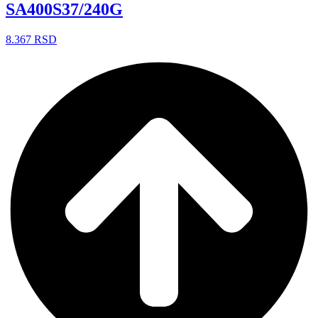
SA400S37/240G
8.367
RSD