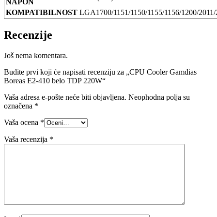
NAPON
KOMPATIBILNOST
LGA1700/1151/1150/1155/1156/1200/201
Recenzije
Još nema komentara.
Budite prvi koji će napisati recenziju za „CPU Cooler Gamdias
Boreas E2-410 belo TDP 220W“
Vaša adresa e-pošte neće biti objavljena.
Neophodna polja su
označena
*
Vaša ocena
*
Vaša recenzija
*