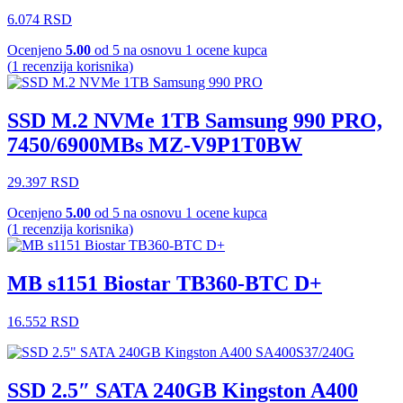
6.074
RSD
Ocenjeno
5.00
od 5 na osnovu
1
ocene kupca
(
1
recenzija korisnika)
SSD M.2 NVMe 1TB Samsung 990 PRO,
7450/6900MBs MZ-V9P1T0BW
29.397
RSD
Ocenjeno
5.00
od 5 na osnovu
1
ocene kupca
(
1
recenzija korisnika)
MB s1151 Biostar TB360-BTC D+
16.552
RSD
SSD 2.5″ SATA 240GB Kingston A400