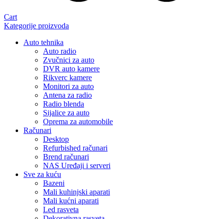
Cart
Kategorije proizvoda
Auto tehnika
Auto radio
Zvučnici za auto
DVR auto kamere
Rikverc kamere
Monitori za auto
Antena za radio
Radio blenda
Sijalice za auto
Oprema za automobile
Računari
Desktop
Refurbished računari
Brend računari
NAS Uređaji i serveri
Sve za kuću
Bazeni
Mali kuhinjski aparati
Mali kućni aparati
Led rasveta
Dekorativna rasveta