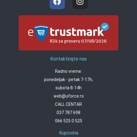
Kontaktirajte nas
Radno vreme:
ponedeljak - petak 7-17h,
subota 8-14h
web@uforce.rs
CALL CENTAR
037 787 698
066 525 0 525
Kupovina