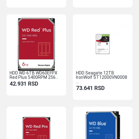
HDD WD 6TB WD60EFPX
HDD Seagate 12TB
Red Plus 5400RPM 256...
IronWolf ST12000VN0008
...
42.931
RSD
73.641
RSD