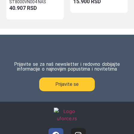
15.900
RSD
ST8000VN004 NAS
40.907
RSD
Prijavite se za naš newsletter i redovno dobijajte
informacije o najnovijim popustima i novitetima
Prijavite se