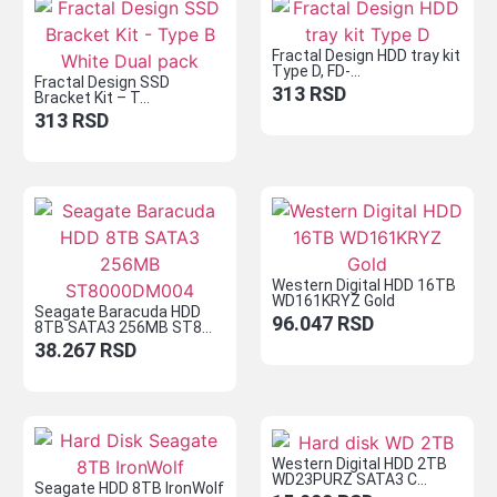
Fractal Design HDD tray kit
Type D, FD-...
Fractal Design SSD
313
RSD
Bracket Kit – T...
313
RSD
Western Digital HDD 16TB
WD161KRYZ Gold
Seagate Baracuda HDD
96.047
RSD
8TB SATA3 256MB ST8...
38.267
RSD
Western Digital HDD 2TB
WD23PURZ SATA3 C...
Seagate HDD 8TB IronWolf