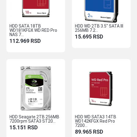
HDD SATA 18TB
HDD WD 2TB 3.5″ SATA III
WD181KFGX WD RED Pro
256MB 7.2...
NAS 7...
15.695
RSD
112.969
RSD
HDD Seagate 2TB 256MB
HDD WD SATA3 14TB
7200rpm SATA3 ST20...
WD142KFGX Red Pro
7200...
15.151
RSD
89.965
RSD