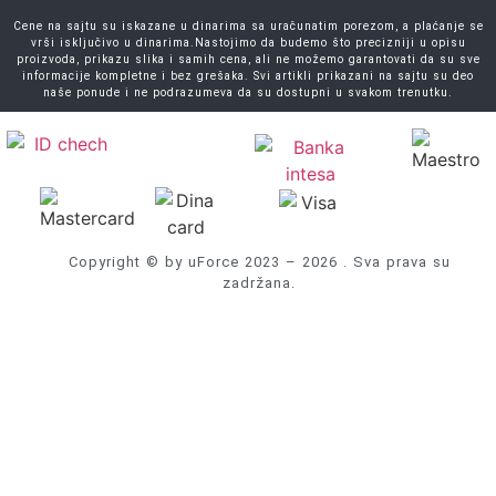
Cene na sajtu su iskazane u dinarima sa uračunatim porezom, a plaćanje se
vrši isključivo u dinarima.Nastojimo da budemo što precizniji u opisu
proizvoda, prikazu slika i samih cena, ali ne možemo garantovati da su sve
informacije kompletne i bez grešaka. Svi artikli prikazani na sajtu su deo
naše ponude i ne podrazumeva da su dostupni u svakom trenutku.
Copyright © by uForce 2023 – 2026 . Sva prava su
zadržana.