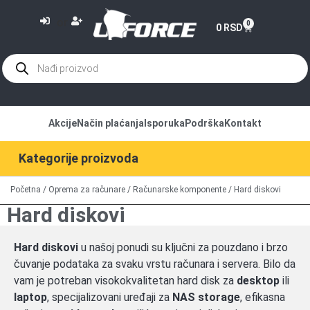
or
0
0
RSD
Akcije
Način plaćanja
Isporuka
Podrška
Kontakt
Kategorije proizvoda
Početna
/
Oprema za računare
/
Računarske komponente
/ Hard diskovi
Hard diskovi
Hard diskovi
u našoj ponudi su ključni za pouzdano i brzo
čuvanje podataka za svaku vrstu računara i servera. Bilo da
vam je potreban visokokvalitetan hard disk za
desktop
ili
laptop
, specijalizovani uređaji za
NAS storage
, efikasna