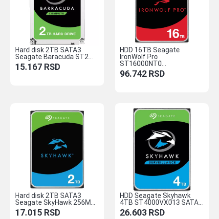
Hard disk 2TB SATA3
HDD 16TB Seagate
Seagate Baracuda ST2...
IronWolf Pro
ST16000NT0...
15.167
RSD
96.742
RSD
Hard disk 2TB SATA3
HDD Seagate Skyhawk
Seagate SkyHawk 256M...
4TB ST4000VX013 SATA...
17.015
RSD
26.603
RSD