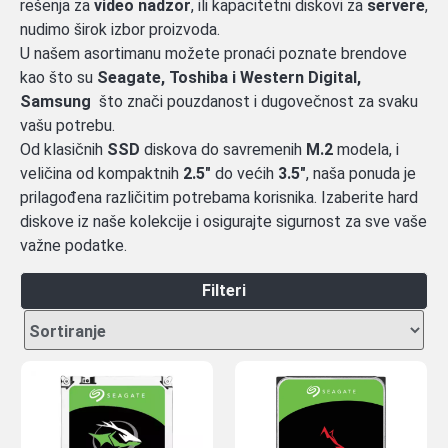
rešenja za
video nadzor
, ili kapacitetni diskovi za
servere
,
nudimo širok izbor proizvoda.
U našem asortimanu možete pronaći poznate brendove
kao što su
Seagate, Toshiba i Western Digital,
Samsung
što znači pouzdanost i dugovečnost za svaku
vašu potrebu.
Od klasičnih
SSD
diskova do savremenih
M.2
modela, i
veličina od kompaktnih
2.5"
do većih
3.5"
, naša ponuda je
prilagođena različitim potrebama korisnika. Izaberite hard
diskove iz naše kolekcije i osigurajte sigurnost za sve vaše
važne podatke.
Filteri