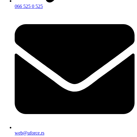
066 525 0 525
web@uforce.rs