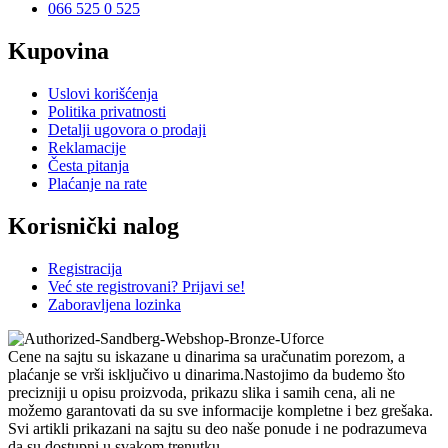
066 525 0 525
Kupovina
Uslovi korišćenja
Politika privatnosti
Detalji ugovora o prodaji
Reklamacije
Česta pitanja
Plaćanje na rate
Korisnički nalog
Registracija
Već ste registrovani? Prijavi se!
Zaboravljena lozinka
Cene na sajtu su iskazane u dinarima sa uračunatim porezom, a
plaćanje se vrši isključivo u dinarima.Nastojimo da budemo što
precizniji u opisu proizvoda, prikazu slika i samih cena, ali ne
možemo garantovati da su sve informacije kompletne i bez grešaka.
Svi artikli prikazani na sajtu su deo naše ponude i ne podrazumeva
da su dostupni u svakom trenutku.