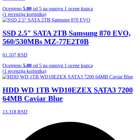
Ocenjeno
5.00
od 5 na osnovu
1
ocene kupca
(
1
recenzija korisnika)
SSD 2.5″ SATA 2TB Samsung 870 EVO,
560/530MBs MZ-77E2T0B
61.107
RSD
Ocenjeno
5.00
od 5 na osnovu
1
ocene kupca
(
1
recenzija korisnika)
HDD WD 1TB WD10EZEX SATA3 7200
64MB Caviar Blue
13.318
RSD