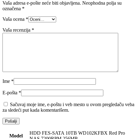
Vaša adresa e-pošte neće biti objavljena.
Neophodna polja su
označena
*
Vaša ocena
*
Vaša recenzija
*
Ime
*
E-pošta
*
Sačuvaj moje ime, e-poštu i veb mesto u ovom pregledaču veba
za sledeći put kada komentarišem.
HDD FES-SATA 10TB WD102KFBX Red Pro
Model
NAS 7200RPM 256MB