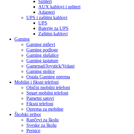
Spliteri
AUX kablovi i spliteri
Adapteri
UPS i zaštitni kablovi
UPS
Baterije za UPS
Zaštitni kablovi
Gaming
Gaming miševi
Gaming podloge
Gaming slušalice
Gaming tastature
Gamepad/Joystick/Volani
Gaming stolice
Ostala Gaming oprema
Mobilni i fiksni telefoni
Obični mobilni telefoni
Smart mobilni telefoni
Pametni satovi
Fiksni telefoni
Oprema za mobilne
Školski pribor
Rančevi za školu
Sveske za školu
Pernice