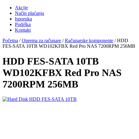
Akcije
Način plaćanja
Isporuka
Podrška
Kontakt
Početna
/
Oprema za računare
/
Računarske komponente
/ HDD
FES-SATA 10TB WD102KFBX Red Pro NAS 7200RPM 256MB
HDD FES-SATA 10TB
WD102KFBX Red Pro NAS
7200RPM 256MB