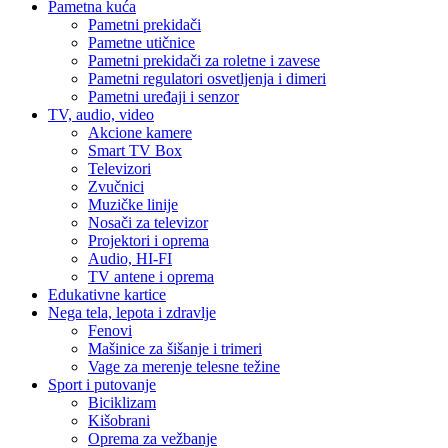
Pametna kuća
Pametni prekidači
Pametne utičnice
Pametni prekidači za roletne i zavese
Pametni regulatori osvetljenja i dimeri
Pametni uređaji i senzor
TV, audio, video
Akcione kamere
Smart TV Box
Televizori
Zvučnici
Muzičke linije
Nosači za televizor
Projektori i oprema
Audio, HI-FI
TV antene i oprema
Edukativne kartice
Nega tela, lepota i zdravlje
Fenovi
Mašinice za šišanje i trimeri
Vage za merenje telesne težine
Sport i putovanje
Biciklizam
Kišobrani
Oprema za vežbanje