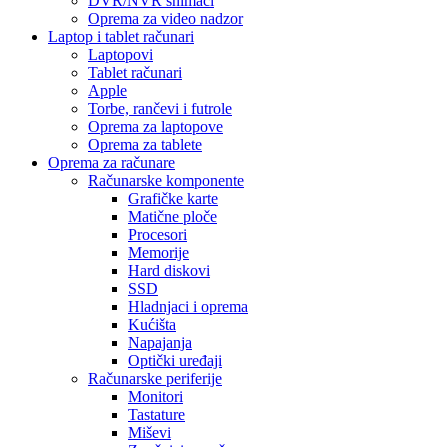
DVR/NVR snimači
Oprema za video nadzor
Laptop i tablet računari
Laptopovi
Tablet računari
Apple
Torbe, rančevi i futrole
Oprema za laptopove
Oprema za tablete
Oprema za računare
Računarske komponente
Grafičke karte
Matične ploče
Procesori
Memorije
Hard diskovi
SSD
Hladnjaci i oprema
Kućišta
Napajanja
Optički uređaji
Računarske periferije
Monitori
Tastature
Miševi