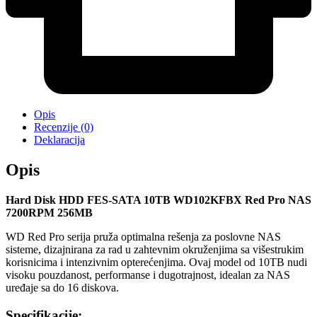
Opis
Recenzije (0)
Deklaracija
Opis
Hard Disk HDD FES-SATA 10TB WD102KFBX Red Pro NAS
7200RPM 256MB
WD Red Pro serija pruža optimalna rešenja za poslovne NAS
sisteme, dizajnirana za rad u zahtevnim okruženjima sa višestrukim
korisnicima i intenzivnim opterećenjima. Ovaj model od 10TB nudi
visoku pouzdanost, performanse i dugotrajnost, idealan za NAS
uređaje sa do 16 diskova.
Specifikacije: