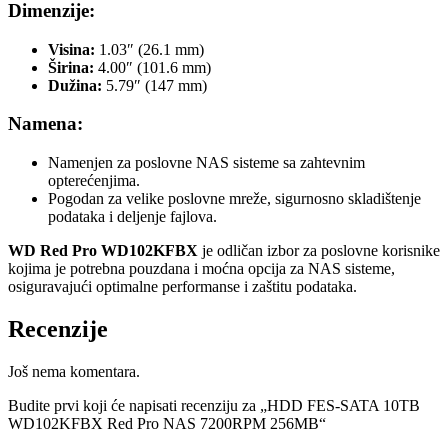
Dimenzije:
Visina:
1.03″ (26.1 mm)
Širina:
4.00″ (101.6 mm)
Dužina:
5.79″ (147 mm)
Namena:
Namenjen za poslovne NAS sisteme sa zahtevnim
opterećenjima.
Pogodan za velike poslovne mreže, sigurnosno skladištenje
podataka i deljenje fajlova.
WD Red Pro WD102KFBX
je odličan izbor za poslovne korisnike
kojima je potrebna pouzdana i moćna opcija za NAS sisteme,
osiguravajući optimalne performanse i zaštitu podataka.
Recenzije
Još nema komentara.
Budite prvi koji će napisati recenziju za „HDD FES-SATA 10TB
WD102KFBX Red Pro NAS 7200RPM 256MB“