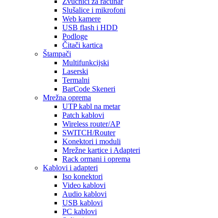
Zvučnici za računar
Slušalice i mikrofoni
Web kamere
USB flash i HDD
Podloge
Čitači kartica
Štampači
Multifunkcijski
Laserski
Termalni
BarCode Skeneri
Mrežna oprema
UTP kabl na metar
Patch kablovi
Wireless router/AP
SWITCH/Router
Konektori i moduli
Mrežne kartice i Adapteri
Rack ormani i oprema
Kablovi i adapteri
Iso konektori
Video kablovi
Audio kablovi
USB kablovi
PC kablovi