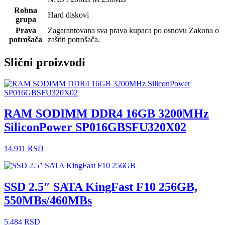
Robna
Hard diskovi
grupa
Prava
Zagarantovana sva prava kupaca po osnovu Zakona o
potrošača
zaštiti potrošača.
Slični proizvodi
RAM SODIMM DDR4 16GB 3200MHz
SiliconPower SP016GBSFU320X02
14.911
RSD
SSD 2.5″ SATA KingFast F10 256GB,
550MBs/460MBs
5.484
RSD