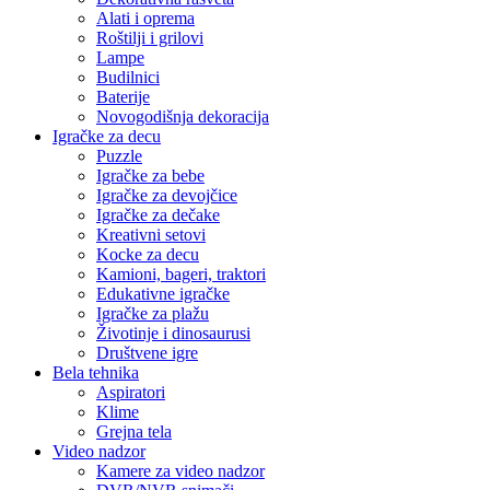
Alati i oprema
Roštilji i grilovi
Lampe
Budilnici
Baterije
Novogodišnja dekoracija
Igračke za decu
Puzzle
Igračke za bebe
Igračke za devojčice
Igračke za dečake
Kreativni setovi
Kocke za decu
Kamioni, bageri, traktori
Edukativne igračke
Igračke za plažu
Životinje i dinosaurusi
Društvene igre
Bela tehnika
Aspiratori
Klime
Grejna tela
Video nadzor
Kamere za video nadzor