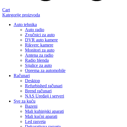
Cart
Kategorije proizvoda
Auto tehnika
Auto radio
Zvučnici za auto
DVR auto kamere
Rikverc kamere
Monitori za auto
Antena za radio
Radio blenda
Sijalice za auto
Oprema za automobile
Računari
Desktop
Refurbished računari
Brend računari
NAS Uređaji i serveri
Sve za kuću
Bazeni
Mali kuhinjski aparati
Mali kućni aparati
Led rasveta
Dekorativna rasveta