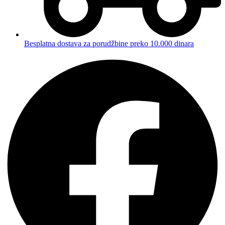
Besplatna dostava za porudžbine preko 10.000 dinara