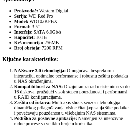
Proizvođač:
Western Digital
Serija:
WD Red Pro
Model:
WD102KFBX
Format:
3.5″
Interfejs:
SATA 6.0Gb/s
Kapacitet:
10TB
Keš memorija:
256MB
Broj obrtaja:
7200 RPM
Ključne karakteristike:
NASware 3.0 tehnologija:
Omogućava besprekornu
integraciju, optimalne performanse i robusnu zaštitu podataka
u NAS okruženjima.
Kompatibilnost za NAS:
Dizajniran za rad u sistemima sa do
16 diskova, pružajući visok stepen pouzdanosti i performansi
u RAID konfiguracijama.
Zaštita od šokova:
Multi-axis shock senzor i tehnologija
dinamičkog prilagođavanja visine čitanja/pisanja štite podatke
i povećavaju pouzdanost u višebajnim NAS sistemima.
Podrška za poslovne aplikacije:
Namenjen za intenzivne
radne procese sa velikim brojem korisnika.