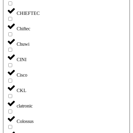
CHIEFTEC
Chiftec
Chuwi
CINI
Cisco
CKL
clatronic
Colossus