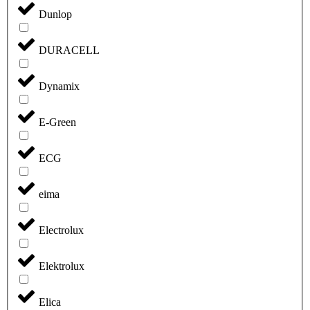
Dunlop
DURACELL
Dynamix
E-Green
ECG
eima
Electrolux
Elektrolux
Elica