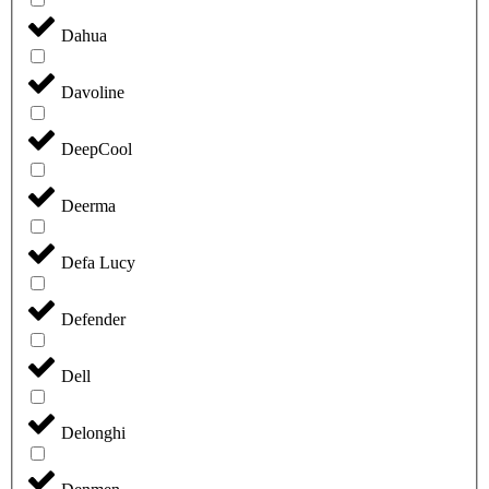
Dahua
Davoline
DeepCool
Deerma
Defa Lucy
Defender
Dell
Delonghi