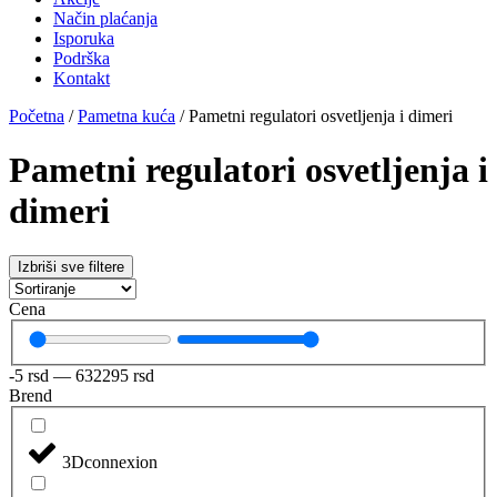
Način plaćanja
Isporuka
Podrška
Kontakt
Početna
/
Pametna kuća
/ Pametni regulatori osvetljenja i dimeri
Pametni regulatori osvetljenja i
dimeri
Izbriši sve filtere
Cena
-5
rsd
—
632295
rsd
Brend
3Dconnexion