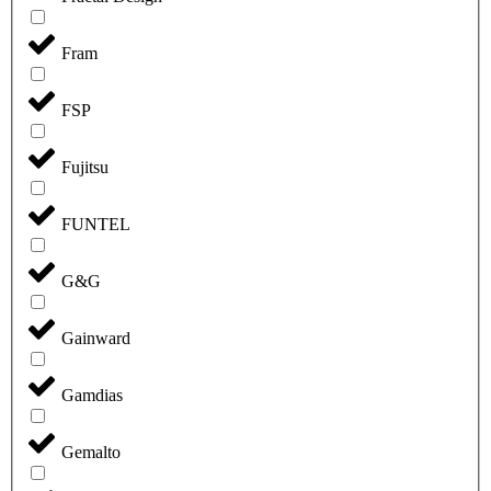
Fram
FSP
Fujitsu
FUNTEL
G&G
Gainward
Gamdias
Gemalto