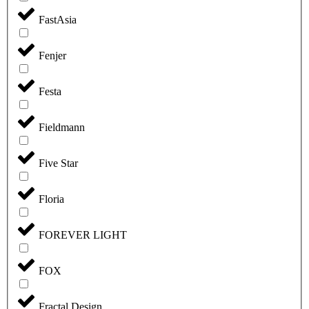
FastAsia
Fenjer
Festa
Fieldmann
Five Star
Floria
FOREVER LIGHT
FOX
Fractal Design