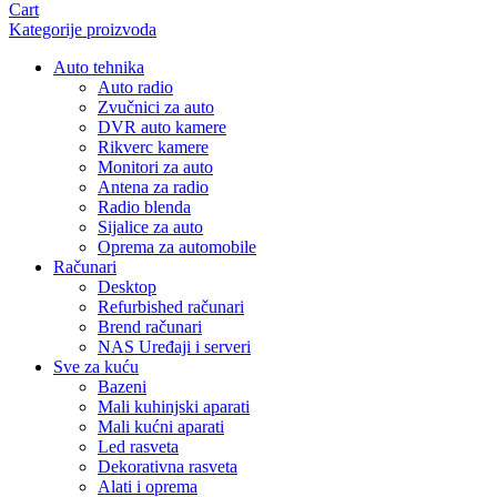
Cart
Kategorije proizvoda
Auto tehnika
Auto radio
Zvučnici za auto
DVR auto kamere
Rikverc kamere
Monitori za auto
Antena za radio
Radio blenda
Sijalice za auto
Oprema za automobile
Računari
Desktop
Refurbished računari
Brend računari
NAS Uređaji i serveri
Sve za kuću
Bazeni
Mali kuhinjski aparati
Mali kućni aparati
Led rasveta
Dekorativna rasveta
Alati i oprema