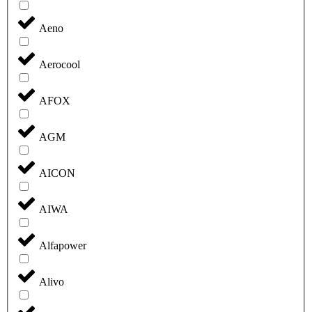
Aeno
Aerocool
AFOX
AGM
AICON
AIWA
Alfapower
Alivo