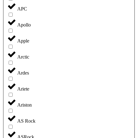
APC
Apollo
Apple
Arctic
Ardes
Ariete
Ariston
AS Rock
ASRock