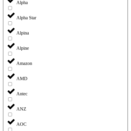
Alpha
Alpha Star
Alpina
Alpine
Amazon
AMD
Antec
ANZ
AOC