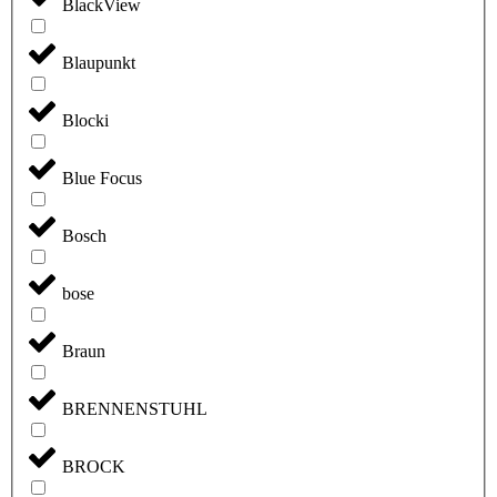
BlackView
Blaupunkt
Blocki
Blue Focus
Bosch
bose
Braun
BRENNENSTUHL
BROCK