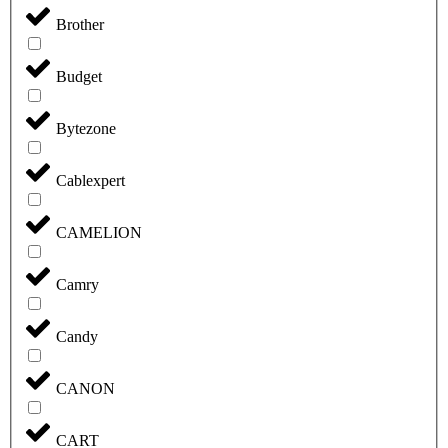
Brother
Budget
Bytezone
Cablexpert
CAMELION
Camry
Candy
CANON
CART