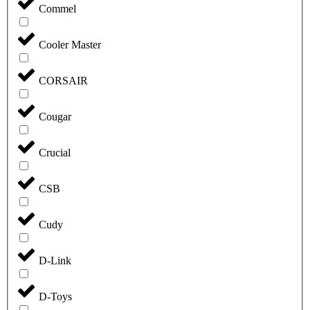
Commel
Cooler Master
CORSAIR
Cougar
Crucial
CSB
Cudy
D-Link
D-Toys