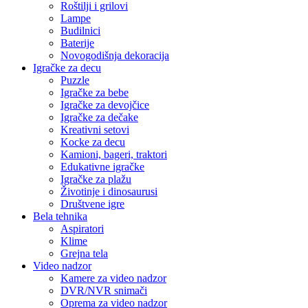
Roštilji i grilovi
Lampe
Budilnici
Baterije
Novogodišnja dekoracija
Igračke za decu
Puzzle
Igračke za bebe
Igračke za devojčice
Igračke za dečake
Kreativni setovi
Kocke za decu
Kamioni, bageri, traktori
Edukativne igračke
Igračke za plažu
Životinje i dinosaurusi
Društvene igre
Bela tehnika
Aspiratori
Klime
Grejna tela
Video nadzor
Kamere za video nadzor
DVR/NVR snimači
Oprema za video nadzor