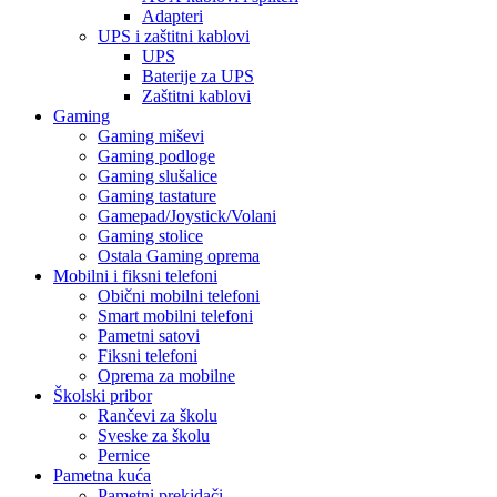
Adapteri
UPS i zaštitni kablovi
UPS
Baterije za UPS
Zaštitni kablovi
Gaming
Gaming miševi
Gaming podloge
Gaming slušalice
Gaming tastature
Gamepad/Joystick/Volani
Gaming stolice
Ostala Gaming oprema
Mobilni i fiksni telefoni
Obični mobilni telefoni
Smart mobilni telefoni
Pametni satovi
Fiksni telefoni
Oprema za mobilne
Školski pribor
Rančevi za školu
Sveske za školu
Pernice
Pametna kuća
Pametni prekidači