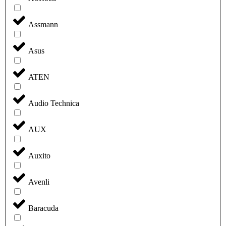
Assmann
Asus
ATEN
Audio Technica
AUX
Auxito
Avenli
Baracuda