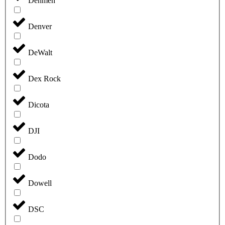
Denmen
Denver
DeWalt
Dex Rock
Dicota
DJI
Dodo
Dowell
DSC