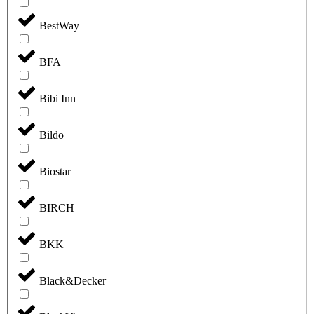
BestWay
BFA
Bibi Inn
Bildo
Biostar
BIRCH
BKK
Black&Decker