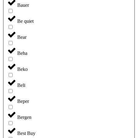
Bauer
Be quiet
Bear
Beha
Beko
Beli
Beper
Bergen
Best Buy