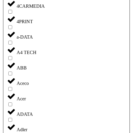
4CARMEDIA
4PRINT
a-DATA
A4 TECH
ABB
Aceco
Acer
ADATA
Adler