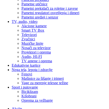
Pametne utičnice
Pametni prekidači za roletne i zavese
Pametni regulatori osvetljenja i dimeri
Pametni uređaji i senzor
TV, audio, video
Akcione kamere
Smart TV Box
Televizori
Zvučnici
Muzičke linije
Nosači za televizor
Projektori i oprema
Audio, HI-FI
TV antene i oprema
Edukativne kartice
Nega tela, lepota i zdravlje
Fenovi
Mašinice za šišanje i trimeri
Vage za merenje telesne težine
Sport i putovanje
Biciklizam
Kišobrani
Oprema za vežbanje
Akcije