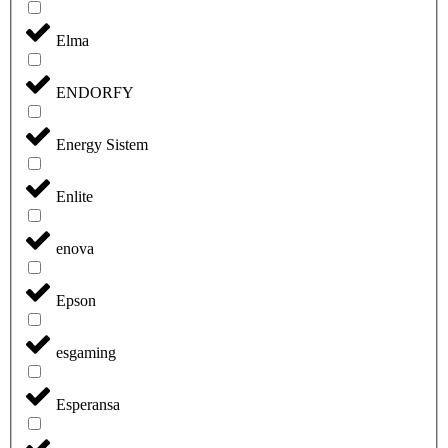
Elma
ENDORFY
Energy Sistem
Enlite
enova
Epson
esgaming
Esperansa