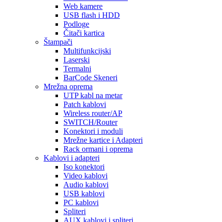
Web kamere
USB flash i HDD
Podloge
Čitači kartica
Štampači
Multifunkcijski
Laserski
Termalni
BarCode Skeneri
Mrežna oprema
UTP kabl na metar
Patch kablovi
Wireless router/AP
SWITCH/Router
Konektori i moduli
Mrežne kartice i Adapteri
Rack ormani i oprema
Kablovi i adapteri
Iso konektori
Video kablovi
Audio kablovi
USB kablovi
PC kablovi
Spliteri
AUX kablovi i spliteri