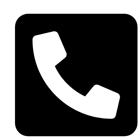
Skočite
na
sadržaj