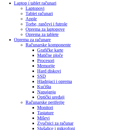
Laptop i tablet računari
Laptopovi
Tablet računari
Apple
Torbe, rančevi i futrole
Oprema za laptopove
Oprema za tablete
Oprema za računare
Računarske komponente
Grafičke karte
Matične ploče
Procesori
Memorije
Hard diskovi
SSD
Hladnjaci i oprema
Kućišta
Napajanja
Optički uređaji
Računarske periferije
Monitori
Tastature
Miševi
Zvučnici za računar
Slušalice i mikrofoni