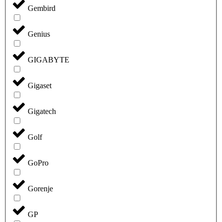
Gembird
Genius
GIGABYTE
Gigaset
Gigatech
Golf
GoPro
Gorenje
GP