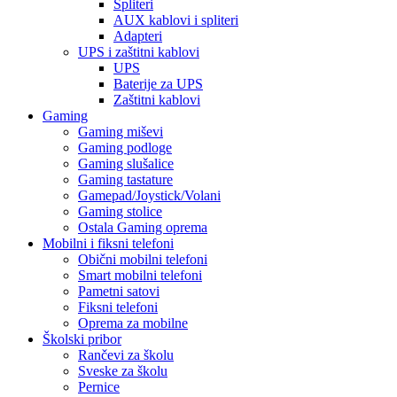
Spliteri
AUX kablovi i spliteri
Adapteri
UPS i zaštitni kablovi
UPS
Baterije za UPS
Zaštitni kablovi
Gaming
Gaming miševi
Gaming podloge
Gaming slušalice
Gaming tastature
Gamepad/Joystick/Volani
Gaming stolice
Ostala Gaming oprema
Mobilni i fiksni telefoni
Obični mobilni telefoni
Smart mobilni telefoni
Pametni satovi
Fiksni telefoni
Oprema za mobilne
Školski pribor
Rančevi za školu
Sveske za školu
Pernice