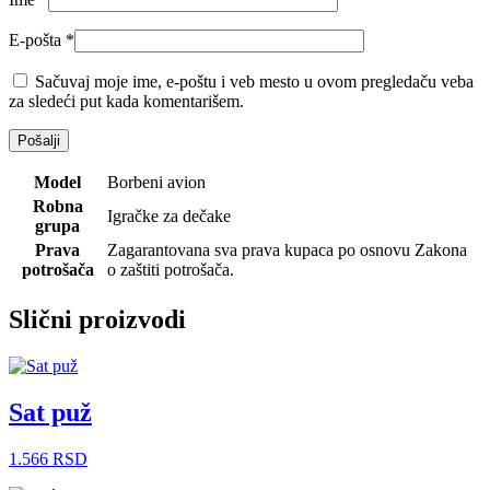
E-pošta
*
Sačuvaj moje ime, e-poštu i veb mesto u ovom pregledaču veba
za sledeći put kada komentarišem.
Model
Borbeni avion
Robna
Igračke za dečake
grupa
Prava
Zagarantovana sva prava kupaca po osnovu Zakona
potrošača
o zaštiti potrošača.
Slični proizvodi
Sat puž
1.566
RSD