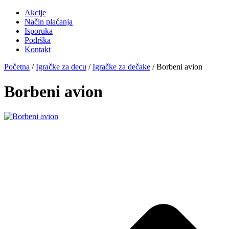
Akcije
Način plaćanja
Isporuka
Podrška
Kontakt
Početna
/
Igračke za decu
/
Igračke za dečake
/ Borbeni avion
Borbeni avion