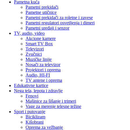
Pametna kuća
Pametni prekidači
Pametne utičnice
Pametni prekidači za roletne i zavese
Pametni regulatori osvetljenja i dimeri
Pametni uređaji i senzor
TV, audio, video
Akcione kamere
Smart TV Box
Televizori
Zvučnici
Muzičke linije
Nosači za televizor
Projektori i oprema
Audio, HI-FI
TV antene i oprema
Edukativne kartice
Nega tela, lepota i zdravlje
Fenovi
Mašinice za šišanje i trimeri
Vage za merenje telesne težine
Sport i putovanje
Biciklizam
Kišobrani
Oprema za vežbanje