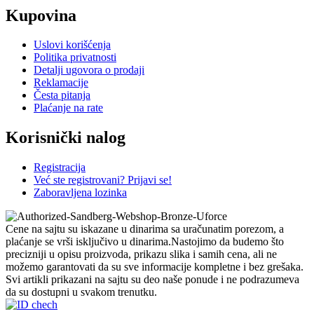
Kupovina
Uslovi korišćenja
Politika privatnosti
Detalji ugovora o prodaji
Reklamacije
Česta pitanja
Plaćanje na rate
Korisnički nalog
Registracija
Već ste registrovani? Prijavi se!
Zaboravljena lozinka
Cene na sajtu su iskazane u dinarima sa uračunatim porezom, a
plaćanje se vrši isključivo u dinarima.Nastojimo da budemo što
precizniji u opisu proizvoda, prikazu slika i samih cena, ali ne
možemo garantovati da su sve informacije kompletne i bez grešaka.
Svi artikli prikazani na sajtu su deo naše ponude i ne podrazumeva
da su dostupni u svakom trenutku.