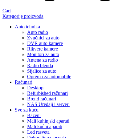
Cart
Kategorije proizvoda
Auto tehnika
Auto radio
Zvučnici za auto
DVR auto kamere
Rikverc kamere
Monitori za auto
Antena za radio
Radio blenda
Sijalice za auto
Oprema za automobile
Računari
Desktop
Refurbished računari
Brend računari
NAS Uređaji i serveri
Sve za kuću
Bazeni
Mali kuhinjski aparati
Mali kućni aparati
Led rasveta
Dekorativna rasveta