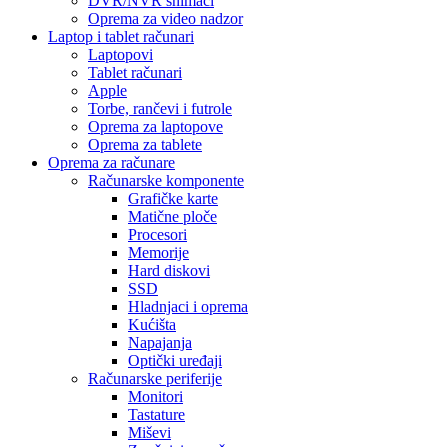
DVR/NVR snimači
Oprema za video nadzor
Laptop i tablet računari
Laptopovi
Tablet računari
Apple
Torbe, rančevi i futrole
Oprema za laptopove
Oprema za tablete
Oprema za računare
Računarske komponente
Grafičke karte
Matične ploče
Procesori
Memorije
Hard diskovi
SSD
Hladnjaci i oprema
Kućišta
Napajanja
Optički uređaji
Računarske periferije
Monitori
Tastature
Miševi