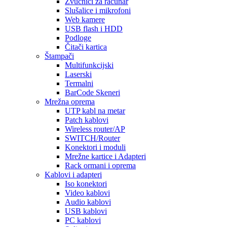
Zvučnici za računar
Slušalice i mikrofoni
Web kamere
USB flash i HDD
Podloge
Čitači kartica
Štampači
Multifunkcijski
Laserski
Termalni
BarCode Skeneri
Mrežna oprema
UTP kabl na metar
Patch kablovi
Wireless router/AP
SWITCH/Router
Konektori i moduli
Mrežne kartice i Adapteri
Rack ormani i oprema
Kablovi i adapteri
Iso konektori
Video kablovi
Audio kablovi
USB kablovi
PC kablovi