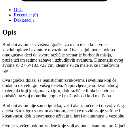
Opis
Recenzije (0)
Deklaracija
Opis
Borbeni avion je savršena igračka za malu decu koja vole
vazduhoplove i avanture u vazduhu! Ovaj sjajni model aviona
omogućava deci da stvore različite scenarije borbenih misija,
pružajući im satima zabave i uzbudljivih avantura. Dimenzije ovog
aviona su 27.5×10.5×22 cm, idealne su za male ruke i maštovitu
igru.
Ova igračka dolazi sa realističnim zvukovima i svetlima koji će
dodatno oživeti igru vašeg deteta. Napravljena je od kvalitetnog
materijala koji je siguran za igru, dok različite funkcije aviona
podstiču razvoj motorike, logike i maštovitosti kod mališana.
Borbeni avion nije samo igračka, već i alat za učenje i razvoj vašeg
deteta. Kroz igru sa ovim avionom, deca će razviti svoje veštine i
kreativnost, dok istovremeno uživaju u igri i avanturama u vazduhu.
Ovo je savršen poklon za dete koje voli avione i avanture, pružajući