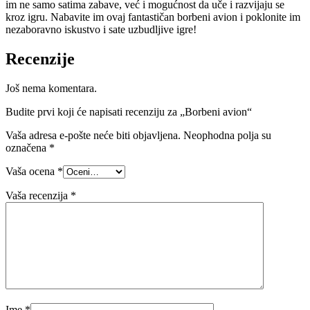
im ne samo satima zabave, već i mogućnost da uče i razvijaju se
kroz igru. Nabavite im ovaj fantastičan borbeni avion i poklonite im
nezaboravno iskustvo i sate uzbudljive igre!
Recenzije
Još nema komentara.
Budite prvi koji će napisati recenziju za „Borbeni avion“
Vaša adresa e-pošte neće biti objavljena.
Neophodna polja su
označena
*
Vaša ocena
*
Vaša recenzija
*
Ime
*