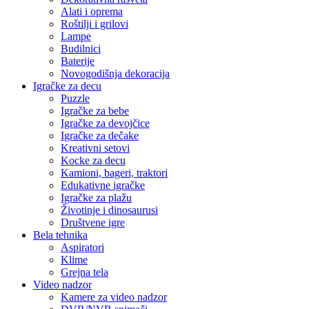
Alati i oprema
Roštilji i grilovi
Lampe
Budilnici
Baterije
Novogodišnja dekoracija
Igračke za decu
Puzzle
Igračke za bebe
Igračke za devojčice
Igračke za dečake
Kreativni setovi
Kocke za decu
Kamioni, bageri, traktori
Edukativne igračke
Igračke za plažu
Životinje i dinosaurusi
Društvene igre
Bela tehnika
Aspiratori
Klime
Grejna tela
Video nadzor
Kamere za video nadzor