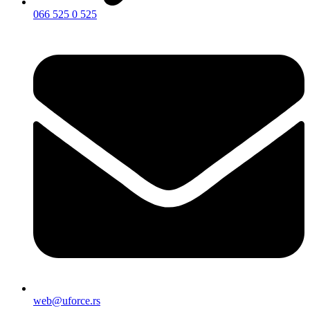
066 525 0 525
web@uforce.rs