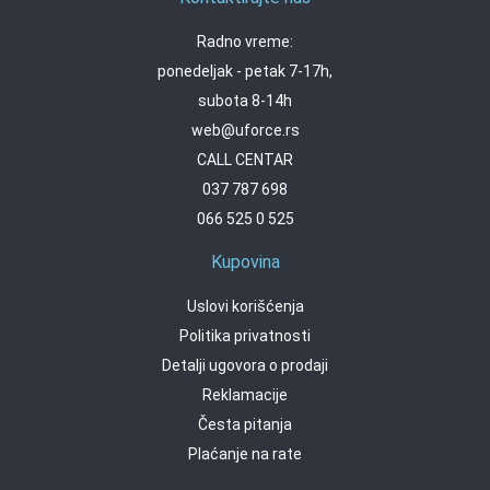
Radno vreme:
ponedeljak - petak 7-17h,
subota 8-14h
web@uforce.rs
CALL CENTAR
037 787 698
066 525 0 525
Kupovina
Uslovi korišćenja
Politika privatnosti
Detalji ugovora o prodaji
Reklamacije
Česta pitanja
Plaćanje na rate