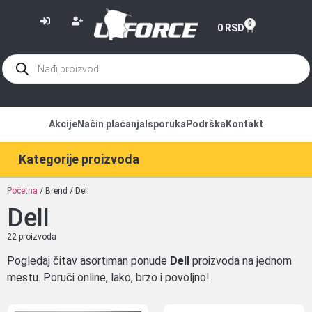
or
0
0
RSD
Akcije
Način plaćanja
Isporuka
Podrška
Kontakt
Kategorije proizvoda
Početna
/ Brend / Dell
Dell
22 proizvoda
Pogledaj čitav asortiman ponude
Dell
proizvoda na jednom
mestu. Poruči online, lako, brzo i povoljno!