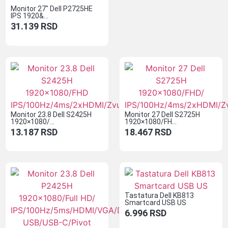
Monitor 27″ Dell P2725HE
IPS 1920&...
31.139
RSD
Monitor 23.8 Dell S2425H
Monitor 27 Dell S2725H
1920×1080/...
1920×1080/FH...
13.187
RSD
18.467
RSD
Tastatura Dell KB813
Smartcard USB US
6.996
RSD