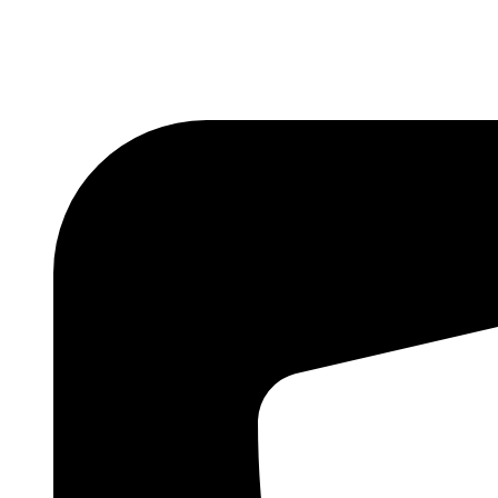
Skočite
na
sadržaj