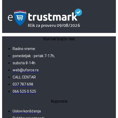
Kontaktirajte nas
Radno vreme:
ponedeljak - petak 7-17h,
subota 8-14h
web@uforce.rs
CALL CENTAR
037 787 698
066 525 0 525
Kupovina
Uslovi korišćenja