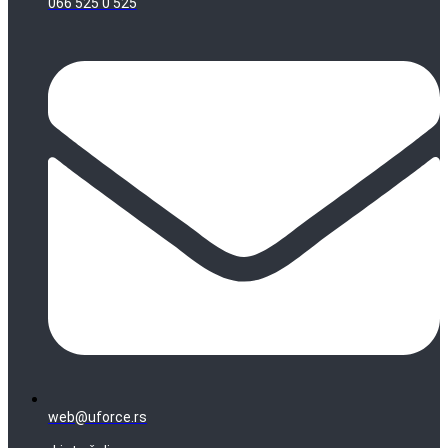
066 525 0 525
web@uforce.rs