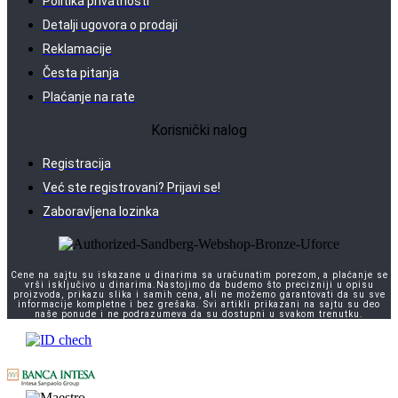
Politika privatnosti
Detalji ugovora o prodaji
Reklamacije
Česta pitanja
Plaćanje na rate
Korisnički nalog
Registracija
Već ste registrovani? Prijavi se!
Zaboravljena lozinka
Cene na sajtu su iskazane u dinarima sa uračunatim porezom, a plaćanje se
vrši isključivo u dinarima.Nastojimo da budemo što precizniji u opisu
proizvoda, prikazu slika i samih cena, ali ne možemo garantovati da su sve
informacije kompletne i bez grešaka. Svi artikli prikazani na sajtu su deo
naše ponude i ne podrazumeva da su dostupni u svakom trenutku.