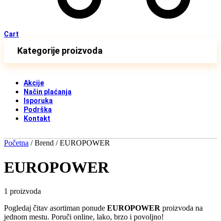
Cart
Kategorije proizvoda
Akcije
Način plaćanja
Isporuka
Podrška
Kontakt
Početna
/ Brend / EUROPOWER
EUROPOWER
1 proizvoda
Pogledaj čitav asortiman ponude
EUROPOWER
proizvoda na
jednom mestu. Poruči online, lako, brzo i povoljno!