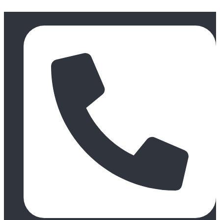
Skočite
na
sadržaj