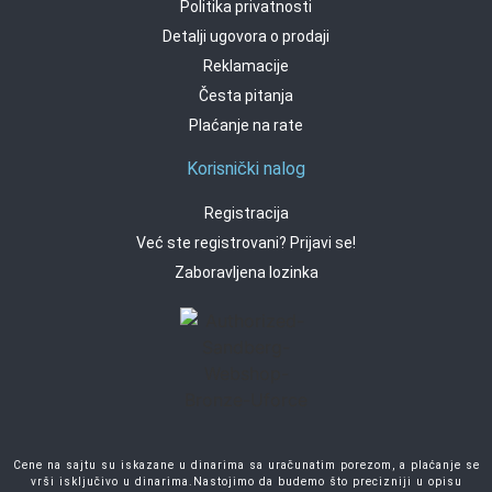
Politika privatnosti
Detalji ugovora o prodaji
Reklamacije
Česta pitanja
Plaćanje na rate
Korisnički nalog
Registracija
Već ste registrovani? Prijavi se!
Zaboravljena lozinka
Cene na sajtu su iskazane u dinarima sa uračunatim porezom, a plaćanje se
vrši isključivo u dinarima.Nastojimo da budemo što precizniji u opisu