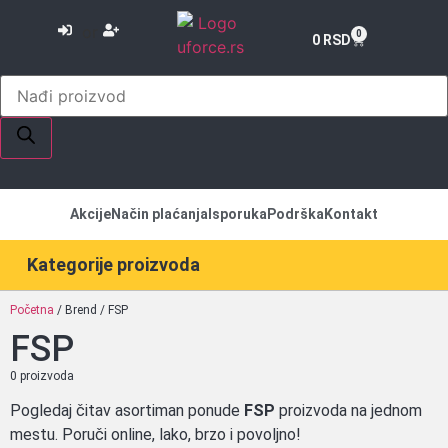
or
0
0
RSD
Akcije
Način plaćanja
Isporuka
Podrška
Kontakt
Kategorije proizvoda
Početna
/ Brend / FSP
FSP
0 proizvoda
Pogledaj čitav asortiman ponude
FSP
proizvoda na jednom
mestu. Poruči online, lako, brzo i povoljno!