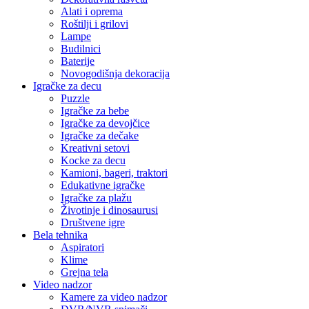
Alati i oprema
Roštilji i grilovi
Lampe
Budilnici
Baterije
Novogodišnja dekoracija
Igračke za decu
Puzzle
Igračke za bebe
Igračke za devojčice
Igračke za dečake
Kreativni setovi
Kocke za decu
Kamioni, bageri, traktori
Edukativne igračke
Igračke za plažu
Životinje i dinosaurusi
Društvene igre
Bela tehnika
Aspiratori
Klime
Grejna tela
Video nadzor
Kamere za video nadzor