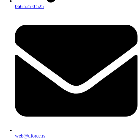
066 525 0 525
web@uforce.rs