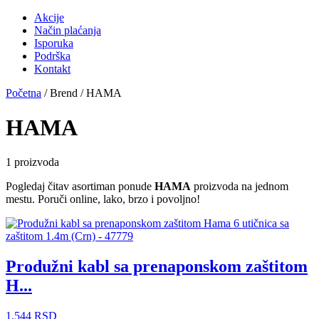
Akcije
Način plaćanja
Isporuka
Podrška
Kontakt
Početna
/ Brend / HAMA
HAMA
1 proizvoda
Pogledaj čitav asortiman ponude
HAMA
proizvoda na jednom
mestu. Poruči online, lako, brzo i povoljno!
Produžni kabl sa prenaponskom zaštitom
H...
1.544
RSD