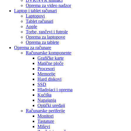
DVR/NVR snimači
Oprema za video nadzor
Laptop i tablet računari
Laptopovi
Tablet računari
Apple
Torbe, rančevi i futrole
Oprema za laptopove
Oprema za tablete
Oprema za računare
Računarske komponente
Grafičke karte
Matične ploče
Procesori
Memorije
Hard diskovi
SSD
Hladnjaci i oprema
Kućišta
Napajanja
Optički uređaji
Računarske periferije
Monitori
Tastature
Miševi