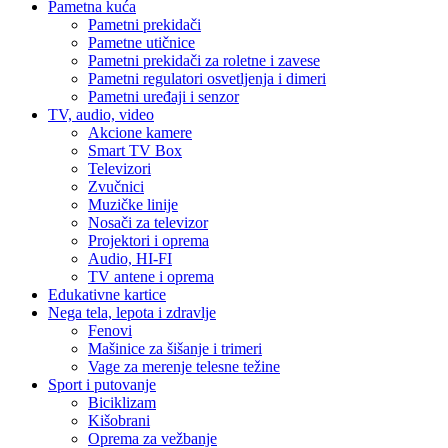
Pametna kuća
Pametni prekidači
Pametne utičnice
Pametni prekidači za roletne i zavese
Pametni regulatori osvetljenja i dimeri
Pametni uređaji i senzor
TV, audio, video
Akcione kamere
Smart TV Box
Televizori
Zvučnici
Muzičke linije
Nosači za televizor
Projektori i oprema
Audio, HI-FI
TV antene i oprema
Edukativne kartice
Nega tela, lepota i zdravlje
Fenovi
Mašinice za šišanje i trimeri
Vage za merenje telesne težine
Sport i putovanje
Biciklizam
Kišobrani
Oprema za vežbanje