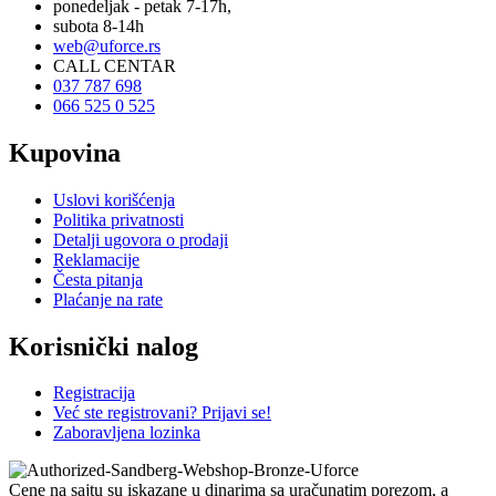
ponedeljak - petak 7-17h,
subota 8-14h
web@uforce.rs
CALL CENTAR
037 787 698
066 525 0 525
Kupovina
Uslovi korišćenja
Politika privatnosti
Detalji ugovora o prodaji
Reklamacije
Česta pitanja
Plaćanje na rate
Korisnički nalog
Registracija
Već ste registrovani? Prijavi se!
Zaboravljena lozinka
Cene na sajtu su iskazane u dinarima sa uračunatim porezom, a