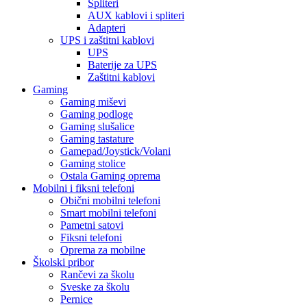
Spliteri
AUX kablovi i spliteri
Adapteri
UPS i zaštitni kablovi
UPS
Baterije za UPS
Zaštitni kablovi
Gaming
Gaming miševi
Gaming podloge
Gaming slušalice
Gaming tastature
Gamepad/Joystick/Volani
Gaming stolice
Ostala Gaming oprema
Mobilni i fiksni telefoni
Obični mobilni telefoni
Smart mobilni telefoni
Pametni satovi
Fiksni telefoni
Oprema za mobilne
Školski pribor
Rančevi za školu
Sveske za školu
Pernice