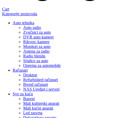
Cart
Kategorije proizvoda
Auto tehnika
Auto radio
Zvučnici za auto
DVR auto kamere
Rikverc kamere
Monitori za auto
Antena za radio
Radio blenda
Sijalice za auto
Oprema za automobile
Računari
Desktop
Refurbished računari
Brend računari
NAS Uređaji i serveri
Sve za kuću
Bazeni
Mali kuhinjski aparati
Mali kućni aparati
Led rasveta
Dekorativna rasveta