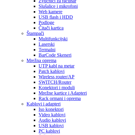
Zvučnici za računar
Slušalice i mikrofoni
Web kamere
USB flash i HDD
Podloge
Čitači kartica
Štampači
Multifunkcijski
Laserski
Termalni
BarCode Skeneri
Mrežna oprema
UTP kabl na metar
Patch kablovi
Wireless router/AP
SWITCH/Router
Konektori i moduli
Mrežne kartice i Adapteri
Rack ormani i oprema
Kablovi i adapteri
Iso konektori
Video kablovi
Audio kablovi
USB kablovi
PC kablovi