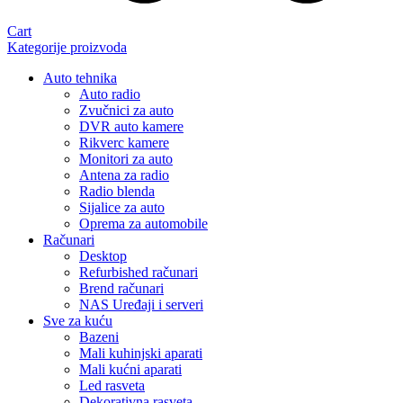
Cart
Kategorije proizvoda
Auto tehnika
Auto radio
Zvučnici za auto
DVR auto kamere
Rikverc kamere
Monitori za auto
Antena za radio
Radio blenda
Sijalice za auto
Oprema za automobile
Računari
Desktop
Refurbished računari
Brend računari
NAS Uređaji i serveri
Sve za kuću
Bazeni
Mali kuhinjski aparati
Mali kućni aparati
Led rasveta
Dekorativna rasveta