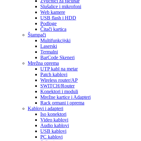
Zvučnici za računar
Slušalice i mikrofoni
Web kamere
USB flash i HDD
Podloge
Čitači kartica
Štampači
Multifunkcijski
Laserski
Termalni
BarCode Skeneri
Mrežna oprema
UTP kabl na metar
Patch kablovi
Wireless router/AP
SWITCH/Router
Konektori i moduli
Mrežne kartice i Adapteri
Rack ormani i oprema
Kablovi i adapteri
Iso konektori
Video kablovi
Audio kablovi
USB kablovi
PC kablovi