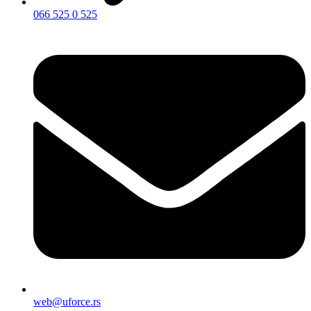
066 525 0 525
web@uforce.rs