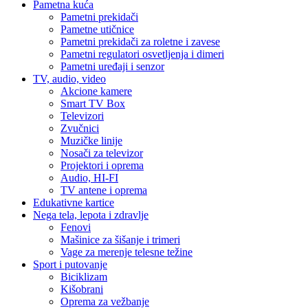
Pametna kuća
Pametni prekidači
Pametne utičnice
Pametni prekidači za roletne i zavese
Pametni regulatori osvetljenja i dimeri
Pametni uređaji i senzor
TV, audio, video
Akcione kamere
Smart TV Box
Televizori
Zvučnici
Muzičke linije
Nosači za televizor
Projektori i oprema
Audio, HI-FI
TV antene i oprema
Edukativne kartice
Nega tela, lepota i zdravlje
Fenovi
Mašinice za šišanje i trimeri
Vage za merenje telesne težine
Sport i putovanje
Biciklizam
Kišobrani
Oprema za vežbanje