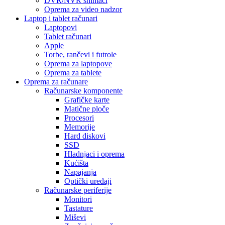
DVR/NVR snimači
Oprema za video nadzor
Laptop i tablet računari
Laptopovi
Tablet računari
Apple
Torbe, rančevi i futrole
Oprema za laptopove
Oprema za tablete
Oprema za računare
Računarske komponente
Grafičke karte
Matične ploče
Procesori
Memorije
Hard diskovi
SSD
Hladnjaci i oprema
Kućišta
Napajanja
Optički uređaji
Računarske periferije
Monitori
Tastature
Miševi