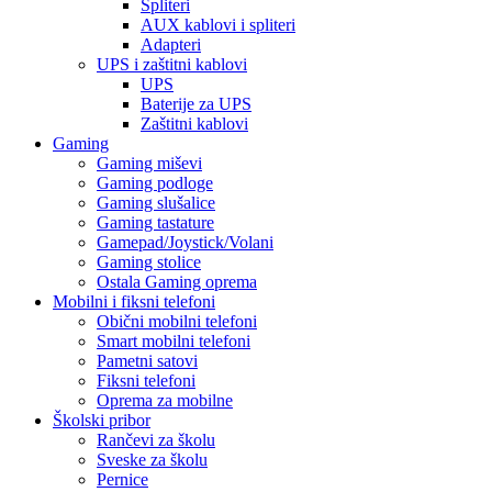
Spliteri
AUX kablovi i spliteri
Adapteri
UPS i zaštitni kablovi
UPS
Baterije za UPS
Zaštitni kablovi
Gaming
Gaming miševi
Gaming podloge
Gaming slušalice
Gaming tastature
Gamepad/Joystick/Volani
Gaming stolice
Ostala Gaming oprema
Mobilni i fiksni telefoni
Obični mobilni telefoni
Smart mobilni telefoni
Pametni satovi
Fiksni telefoni
Oprema za mobilne
Školski pribor
Rančevi za školu
Sveske za školu
Pernice