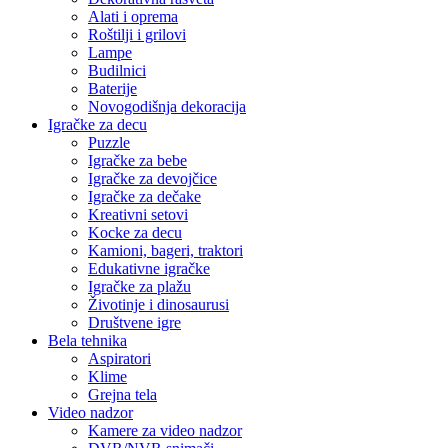
Alati i oprema
Roštilji i grilovi
Lampe
Budilnici
Baterije
Novogodišnja dekoracija
Igračke za decu
Puzzle
Igračke za bebe
Igračke za devojčice
Igračke za dečake
Kreativni setovi
Kocke za decu
Kamioni, bageri, traktori
Edukativne igračke
Igračke za plažu
Životinje i dinosaurusi
Društvene igre
Bela tehnika
Aspiratori
Klime
Grejna tela
Video nadzor
Kamere za video nadzor