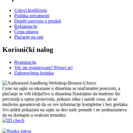
Uslovi korišćenja
Politika privatnosti
Detalji ugovora o prodaji
Reklamacije
Česta pitanja
Plaćanje na rate
Korisnički nalog
Registracija
Već ste registrovani? Prijavi se!
Zaboravljena lozinka
Cene na sajtu su iskazane u dinarima sa uračunatim porezom, a
plaćanje se vrši isključivo u dinarima.Nastojimo da budemo što
precizniji u opisu proizvoda, prikazu slika i samih cena, ali ne
možemo garantovati da su sve informacije kompletne i bez grešaka.
Svi artikli prikazani na sajtu su deo naše ponude i ne podrazumeva
da su dostupni u svakom trenutku.