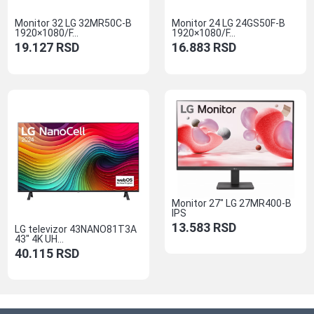
Monitor 32 LG 32MR50C-B
Monitor 24 LG 24GS50F-B
1920×1080/F...
1920×1080/F...
19.127
RSD
16.883
RSD
Monitor 27″ LG 27MR400-B
IPS
13.583
RSD
LG televizor 43NANO81T3A
43″ 4K UH...
40.115
RSD