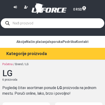
or
0
0
RSD
Akcije
Način plaćanja
Isporuka
Podrška
Kontakt
Kategorije proizvoda
Početna
/ Brend / LG
LG
6 proizvoda
Pogledaj čitav asortiman ponude
LG
proizvoda na jednom
mestu. Poruči online, lako, brzo i povoljno!