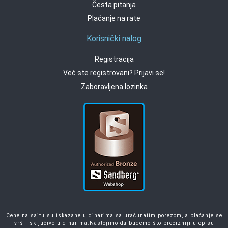
Česta pitanja
Plaćanje na rate
Korisnički nalog
Registracija
Već ste registrovani? Prijavi se!
Zaboravljena lozinka
Cene na sajtu su iskazane u dinarima sa uračunatim porezom, a plaćanje se
vrši isključivo u dinarima.Nastojimo da budemo što precizniji u opisu