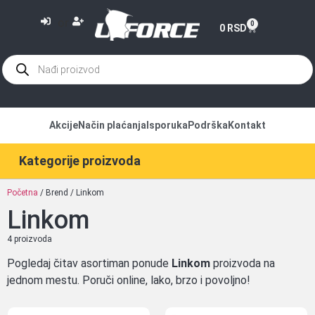
or
0
0
RSD
Akcije
Način plaćanja
Isporuka
Podrška
Kontakt
Kategorije proizvoda
Početna
/ Brend / Linkom
Linkom
4 proizvoda
Pogledaj čitav asortiman ponude
Linkom
proizvoda na
jednom mestu. Poruči online, lako, brzo i povoljno!