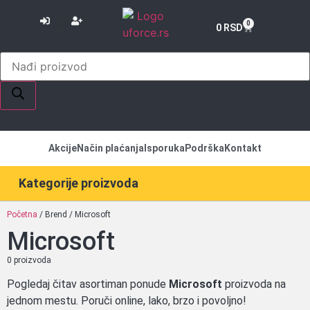
or
0
0
RSD
Akcije
Način plaćanja
Isporuka
Podrška
Kontakt
Kategorije proizvoda
Početna
/ Brend / Microsoft
Microsoft
0 proizvoda
Pogledaj čitav asortiman ponude
Microsoft
proizvoda na
jednom mestu. Poruči online, lako, brzo i povoljno!