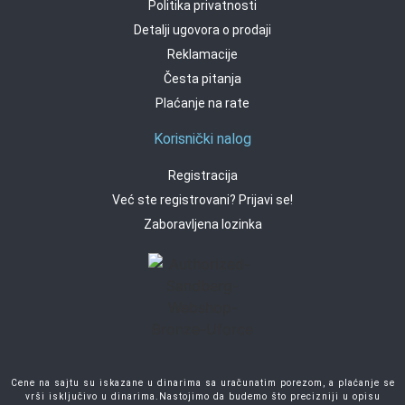
Politika privatnosti
Detalji ugovora o prodaji
Reklamacije
Česta pitanja
Plaćanje na rate
Korisnički nalog
Registracija
Već ste registrovani? Prijavi se!
Zaboravljena lozinka
Cene na sajtu su iskazane u dinarima sa uračunatim porezom, a plaćanje se
vrši isključivo u dinarima.Nastojimo da budemo što precizniji u opisu