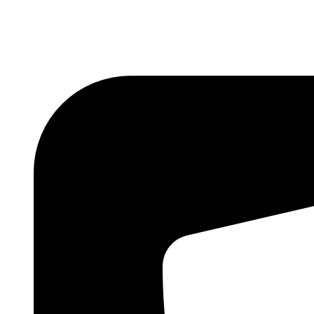
Skočite
na
sadržaj