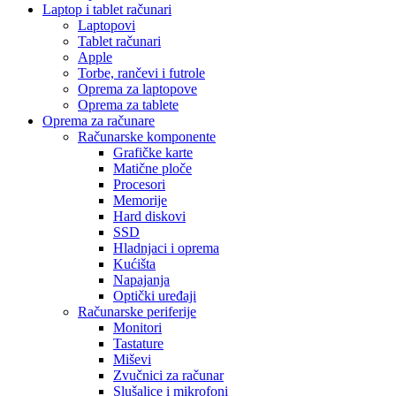
Laptop i tablet računari
Laptopovi
Tablet računari
Apple
Torbe, rančevi i futrole
Oprema za laptopove
Oprema za tablete
Oprema za računare
Računarske komponente
Grafičke karte
Matične ploče
Procesori
Memorije
Hard diskovi
SSD
Hladnjaci i oprema
Kućišta
Napajanja
Optički uređaji
Računarske periferije
Monitori
Tastature
Miševi
Zvučnici za računar
Slušalice i mikrofoni