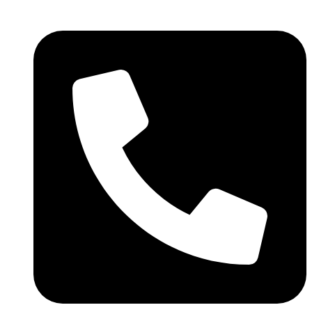
Skočite
na
sadržaj