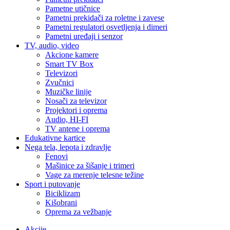
Pametne utičnice
Pametni prekidači za roletne i zavese
Pametni regulatori osvetljenja i dimeri
Pametni uređaji i senzor
TV, audio, video
Akcione kamere
Smart TV Box
Televizori
Zvučnici
Muzičke linije
Nosači za televizor
Projektori i oprema
Audio, HI-FI
TV antene i oprema
Edukativne kartice
Nega tela, lepota i zdravlje
Fenovi
Mašinice za šišanje i trimeri
Vage za merenje telesne težine
Sport i putovanje
Biciklizam
Kišobrani
Oprema za vežbanje
Akcije