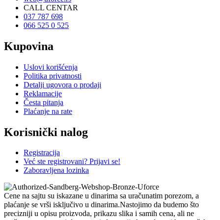
CALL CENTAR
037 787 698
066 525 0 525
Kupovina
Uslovi korišćenja
Politika privatnosti
Detalji ugovora o prodaji
Reklamacije
Česta pitanja
Plaćanje na rate
Korisnički nalog
Registracija
Već ste registrovani? Prijavi se!
Zaboravljena lozinka
Cene na sajtu su iskazane u dinarima sa uračunatim porezom, a
plaćanje se vrši isključivo u dinarima.Nastojimo da budemo što
precizniji u opisu proizvoda, prikazu slika i samih cena, ali ne