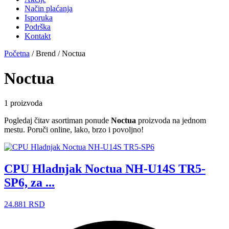
Način plaćanja
Isporuka
Podrška
Kontakt
Početna
/ Brend / Noctua
Noctua
1 proizvoda
Pogledaj čitav asortiman ponude
Noctua
proizvoda na jednom
mestu. Poruči online, lako, brzo i povoljno!
CPU Hladnjak Noctua NH-U14S TR5-
SP6, za ...
24.881
RSD