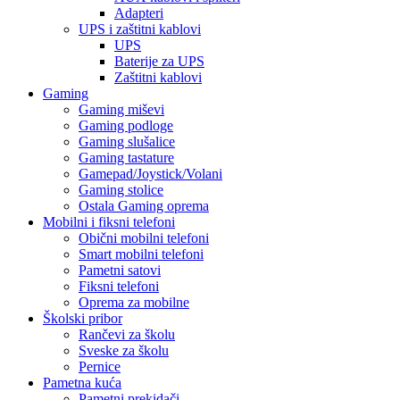
Adapteri
UPS i zaštitni kablovi
UPS
Baterije za UPS
Zaštitni kablovi
Gaming
Gaming miševi
Gaming podloge
Gaming slušalice
Gaming tastature
Gamepad/Joystick/Volani
Gaming stolice
Ostala Gaming oprema
Mobilni i fiksni telefoni
Obični mobilni telefoni
Smart mobilni telefoni
Pametni satovi
Fiksni telefoni
Oprema za mobilne
Školski pribor
Rančevi za školu
Sveske za školu
Pernice
Pametna kuća
Pametni prekidači