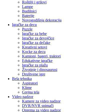
Roštilji i grilovi
Lampe
Budilnici
Baterije
Novogodišnja dekoracija
Igračke za decu
Puzzle
Igračke za bebe
Igračke za devojčice
Igračke za dečake
Kreativni setovi
Kocke za decu
Kamioni, bageri, traktori
Edukativne igračke
Igračke za plažu
Životinje i dinosaurusi
Društvene igre
Bela tehnika
Aspiratori
Klime
Grejna tela
Video nadzor
Kamere za video nadzor
DVR/NVR snimači
Oprema za video nadzor