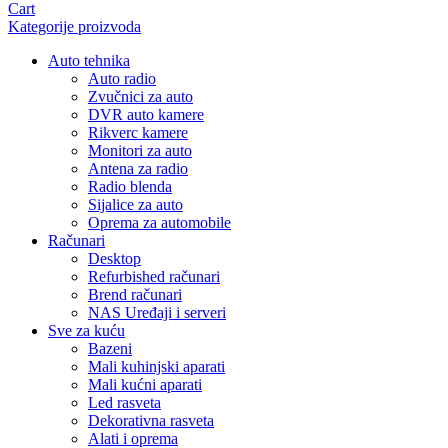
Cart
Kategorije proizvoda
Auto tehnika
Auto radio
Zvučnici za auto
DVR auto kamere
Rikverc kamere
Monitori za auto
Antena za radio
Radio blenda
Sijalice za auto
Oprema za automobile
Računari
Desktop
Refurbished računari
Brend računari
NAS Uređaji i serveri
Sve za kuću
Bazeni
Mali kuhinjski aparati
Mali kućni aparati
Led rasveta
Dekorativna rasveta
Alati i oprema