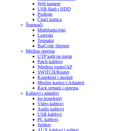
Web kamere
USB flash i HDD
Podloge
Čitači kartica
Štampači
Multifunkcijski
Laserski
Termalni
BarCode Skeneri
Mrežna oprema
UTP kabl na metar
Patch kablovi
Wireless router/AP
SWITCH/Router
Konektori i moduli
Mrežne kartice i Adapteri
Rack ormani i oprema
Kablovi i adapteri
Iso konektori
Video kablovi
Audio kablovi
USB kablovi
PC kablovi
Spliteri
AUX kablovi i spliteri