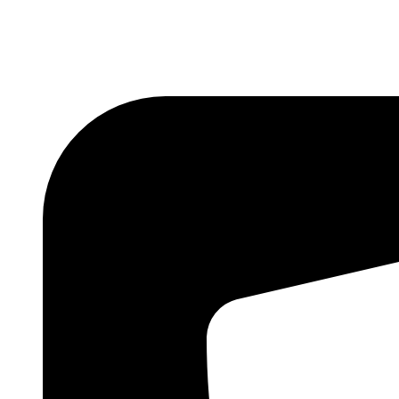
Skočite
na
sadržaj