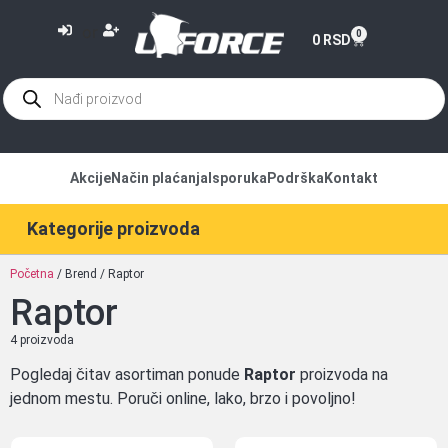
or
0
0
RSD
Akcije
Način plaćanja
Isporuka
Podrška
Kontakt
Kategorije proizvoda
Početna
/ Brend / Raptor
Raptor
4 proizvoda
Pogledaj čitav asortiman ponude
Raptor
proizvoda na
jednom mestu. Poruči online, lako, brzo i povoljno!