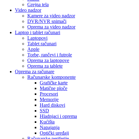
Grejna tela
Video nadzor
Kamere za video nadzor
DVR/NVR snimači
Oprema za video nadzor
Laptop i tablet računari
Laptopovi
Tablet računari
Apple
Torbe, rančevi i futrole
Oprema za laptopove
Oprema za tablete
Oprema za računare
Računarske komponente
Grafičke karte
Matične ploče
Procesori
Memorije
Hard diskovi
SSD
Hladnjaci i oprema
Kućišta
Napajanja
Optički uređaji
Računarske periferije