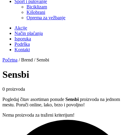
Sport i putovanje
Biciklizam
Kišobrani
Oprema za vežbanje
Akcije
Način plaćanja
Isporuka
Podrška
Kontakt
Početna
/ Brend / Sensbi
Sensbi
0 proizvoda
Pogledaj čitav asortiman ponude
Sensbi
proizvoda na jednom
mestu. Poruči online, lako, brzo i povoljno!
Nema proizvoda za traženi kriterijum!