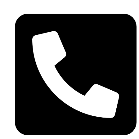
Skočite
na
sadržaj