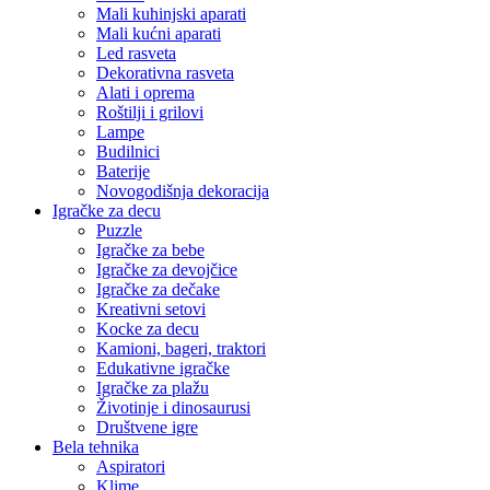
Mali kuhinjski aparati
Mali kućni aparati
Led rasveta
Dekorativna rasveta
Alati i oprema
Roštilji i grilovi
Lampe
Budilnici
Baterije
Novogodišnja dekoracija
Igračke za decu
Puzzle
Igračke za bebe
Igračke za devojčice
Igračke za dečake
Kreativni setovi
Kocke za decu
Kamioni, bageri, traktori
Edukativne igračke
Igračke za plažu
Životinje i dinosaurusi
Društvene igre
Bela tehnika
Aspiratori
Klime