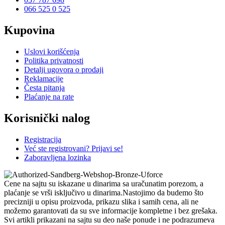
066 525 0 525
Kupovina
Uslovi korišćenja
Politika privatnosti
Detalji ugovora o prodaji
Reklamacije
Česta pitanja
Plaćanje na rate
Korisnički nalog
Registracija
Već ste registrovani? Prijavi se!
Zaboravljena lozinka
Cene na sajtu su iskazane u dinarima sa uračunatim porezom, a
plaćanje se vrši isključivo u dinarima.Nastojimo da budemo što
precizniji u opisu proizvoda, prikazu slika i samih cena, ali ne
možemo garantovati da su sve informacije kompletne i bez grešaka.
Svi artikli prikazani na sajtu su deo naše ponude i ne podrazumeva