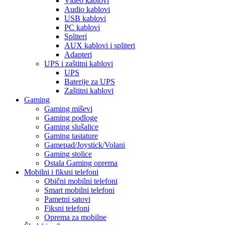
Video kablovi
Audio kablovi
USB kablovi
PC kablovi
Spliteri
AUX kablovi i spliteri
Adapteri
UPS i zaštitni kablovi
UPS
Baterije za UPS
Zaštitni kablovi
Gaming
Gaming miševi
Gaming podloge
Gaming slušalice
Gaming tastature
Gamepad/Joystick/Volani
Gaming stolice
Ostala Gaming oprema
Mobilni i fiksni telefoni
Obični mobilni telefoni
Smart mobilni telefoni
Pametni satovi
Fiksni telefoni
Oprema za mobilne