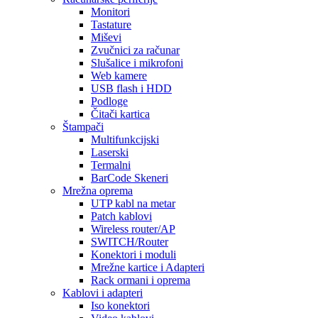
Monitori
Tastature
Miševi
Zvučnici za računar
Slušalice i mikrofoni
Web kamere
USB flash i HDD
Podloge
Čitači kartica
Štampači
Multifunkcijski
Laserski
Termalni
BarCode Skeneri
Mrežna oprema
UTP kabl na metar
Patch kablovi
Wireless router/AP
SWITCH/Router
Konektori i moduli
Mrežne kartice i Adapteri
Rack ormani i oprema
Kablovi i adapteri
Iso konektori