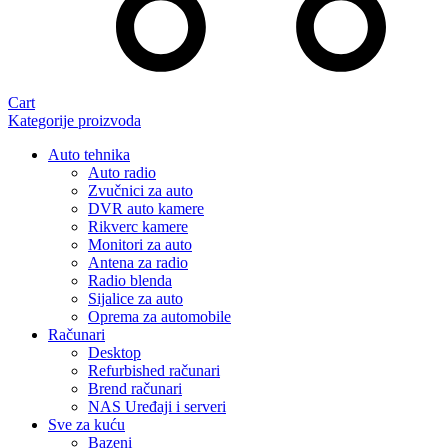
Cart
Kategorije proizvoda
Auto tehnika
Auto radio
Zvučnici za auto
DVR auto kamere
Rikverc kamere
Monitori za auto
Antena za radio
Radio blenda
Sijalice za auto
Oprema za automobile
Računari
Desktop
Refurbished računari
Brend računari
NAS Uređaji i serveri
Sve za kuću
Bazeni