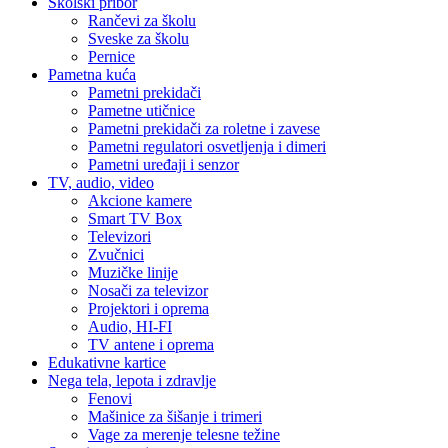
Školski pribor
Rančevi za školu
Sveske za školu
Pernice
Pametna kuća
Pametni prekidači
Pametne utičnice
Pametni prekidači za roletne i zavese
Pametni regulatori osvetljenja i dimeri
Pametni uređaji i senzor
TV, audio, video
Akcione kamere
Smart TV Box
Televizori
Zvučnici
Muzičke linije
Nosači za televizor
Projektori i oprema
Audio, HI-FI
TV antene i oprema
Edukativne kartice
Nega tela, lepota i zdravlje
Fenovi
Mašinice za šišanje i trimeri
Vage za merenje telesne težine