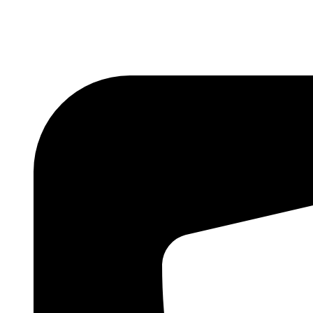
Skočite
na
sadržaj