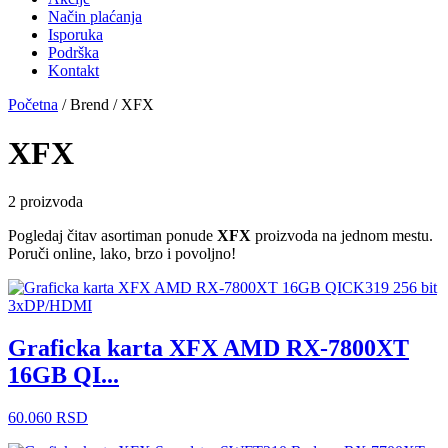
Način plaćanja
Isporuka
Podrška
Kontakt
Početna
/ Brend / XFX
XFX
2 proizvoda
Pogledaj čitav asortiman ponude
XFX
proizvoda na jednom mestu.
Poruči online, lako, brzo i povoljno!
Graficka karta XFX AMD RX-7800XT
16GB QI...
60.060
RSD