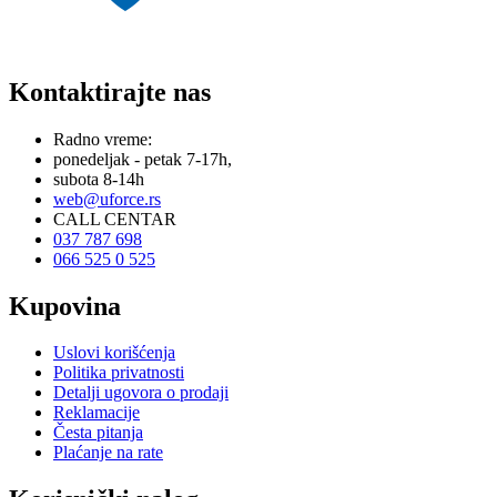
Kontaktirajte nas
Radno vreme:
ponedeljak - petak 7-17h,
subota 8-14h
web@uforce.rs
CALL CENTAR
037 787 698
066 525 0 525
Kupovina
Uslovi korišćenja
Politika privatnosti
Detalji ugovora o prodaji
Reklamacije
Česta pitanja
Plaćanje na rate