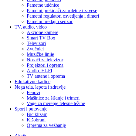
Pametne utičnice
Pametni prekidači za roletne i zavese
Pametni regulatori osvetljenja i dimeri
Pametni uređaji i senzor
TV, audio, video
Akcione kamere
Smart TV Box
Televizori
Zvučnici
Muzičke linije
Nosači za televizor
Projektori i oprema
Audio, HI-FI
TV antene i oprema
Edukativne kartice
Nega tela, lepota i zdravlje
Fenovi
Mašinice za šišanje i trimeri
Vage za merenje telesne težine
Sport i putovanje
Biciklizam
Kišobrani
Oprema za vežbanje
Akcije