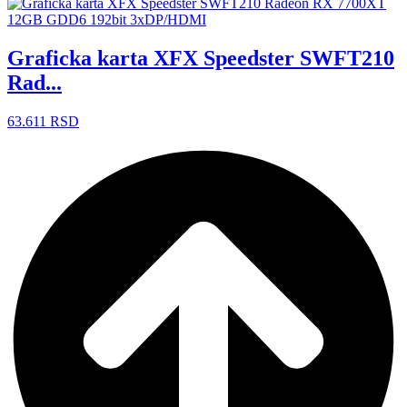
Graficka karta XFX Speedster SWFT210
Rad...
63.611
RSD