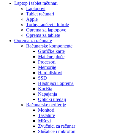
Laptop i tablet računari
Laptopovi
Tablet računari
Apple
Torbe, rančevi i futrole
Oprema za laptopove
Oprema za tablete
Oprema za računare
Računarske komponente
Grafičke karte
Matične ploče
Procesori
Memorije
Hard diskovi
SSD
Hladnjaci i oprema
Kućišta
Napajanja
Optički uređaji
Računarske periferije
Monitori
Tastature
Miševi
Zvučnici za računar
Slušalice i mikrofoni