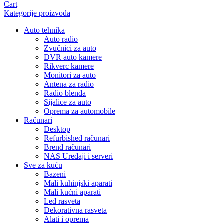
Cart
Kategorije proizvoda
Auto tehnika
Auto radio
Zvučnici za auto
DVR auto kamere
Rikverc kamere
Monitori za auto
Antena za radio
Radio blenda
Sijalice za auto
Oprema za automobile
Računari
Desktop
Refurbished računari
Brend računari
NAS Uređaji i serveri
Sve za kuću
Bazeni
Mali kuhinjski aparati
Mali kućni aparati
Led rasveta
Dekorativna rasveta
Alati i oprema