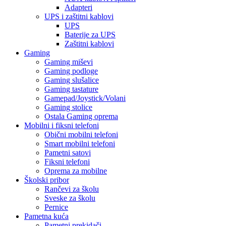
Adapteri
UPS i zaštitni kablovi
UPS
Baterije za UPS
Zaštitni kablovi
Gaming
Gaming miševi
Gaming podloge
Gaming slušalice
Gaming tastature
Gamepad/Joystick/Volani
Gaming stolice
Ostala Gaming oprema
Mobilni i fiksni telefoni
Obični mobilni telefoni
Smart mobilni telefoni
Pametni satovi
Fiksni telefoni
Oprema za mobilne
Školski pribor
Rančevi za školu
Sveske za školu
Pernice
Pametna kuća
Pametni prekidači