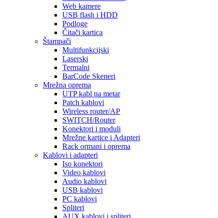
Web kamere
USB flash i HDD
Podloge
Čitači kartica
Štampači
Multifunkcijski
Laserski
Termalni
BarCode Skeneri
Mrežna oprema
UTP kabl na metar
Patch kablovi
Wireless router/AP
SWITCH/Router
Konektori i moduli
Mrežne kartice i Adapteri
Rack ormani i oprema
Kablovi i adapteri
Iso konektori
Video kablovi
Audio kablovi
USB kablovi
PC kablovi
Spliteri
AUX kablovi i spliteri