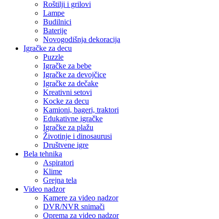
Roštilji i grilovi
Lampe
Budilnici
Baterije
Novogodišnja dekoracija
Igračke za decu
Puzzle
Igračke za bebe
Igračke za devojčice
Igračke za dečake
Kreativni setovi
Kocke za decu
Kamioni, bageri, traktori
Edukativne igračke
Igračke za plažu
Životinje i dinosaurusi
Društvene igre
Bela tehnika
Aspiratori
Klime
Grejna tela
Video nadzor
Kamere za video nadzor
DVR/NVR snimači
Oprema za video nadzor