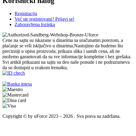
Korisnički nalog
Registracija
Već ste registrovani? Prijavi se!
Zaboravljena lozinka
Cene na sajtu su iskazane u dinarima sa uračunatim porezom, a
plaćanje se vrši isključivo u dinarima.Nastojimo da budemo što
precizniji u opisu proizvoda, prikazu slika i samih cena, ali ne
možemo garantovati da su sve informacije kompletne i bez grešaka.
Svi artikli prikazani na sajtu su deo naše ponude i ne podrazumeva
da su dostupni u svakom trenutku.
Copyright © by uForce 2023 – 2026 . Sva prava su zadržana.