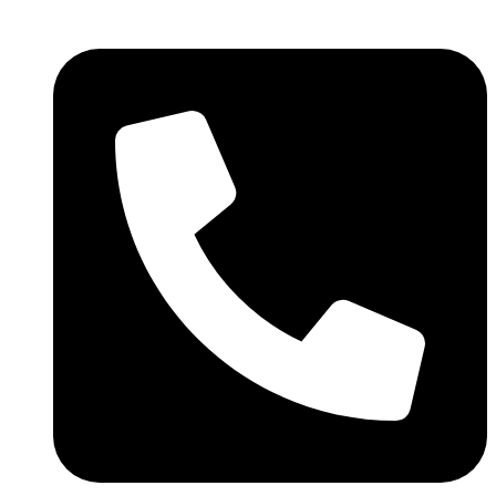
Skočite
na
sadržaj