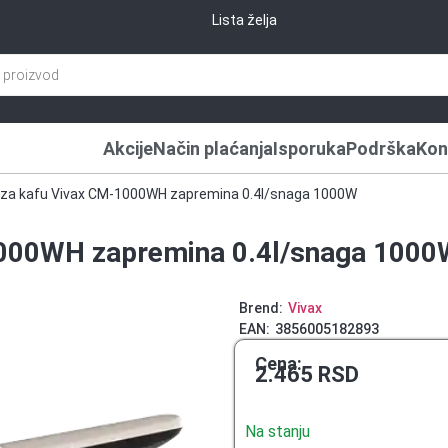
Lista želja
Akcije
Način plaćanja
Isporuka
Podrška
Kon
 za kafu Vivax CM-1000WH zapremina 0.4l/snaga 1000W
1000WH zapremina 0.4l/snaga 1000
Brend:
Vivax
EAN:
3856005182893
Cena:
2.465
RSD
Na stanju