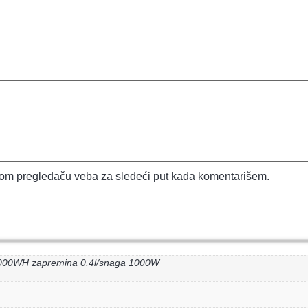
vom pregledaču veba za sledeći put kada komentarišem.
1000WH zapremina 0.4l/snaga 1000W