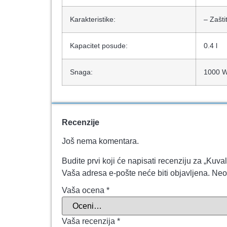
Karakteristike:
– Zašti
Kapacitet posude:
0.4 l
Snaga:
1000 
Recenzije
Još nema komentara.
Budite prvi koji će napisati recenziju za „K
Vaša adresa e-pošte neće biti objavljena.
Neo
Vaša ocena
*
Vaša recenzija
*