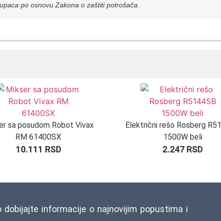
upaca po osnovu Zakona o zaštiti potrošača.
er sa posudom Robot Vivax
Električni rešo Rosberg R
RM 61400SX
1500W beli
10.111
RSD
2.247
RSD
o dobijajte informacije o najnovijim popustima i