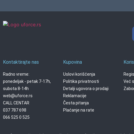
Kontaktirajte nas
Kupovina
Koris
Radno vreme:
Uslovi korišćenja
Regis
ponedeljak - petak 7-17h,
Politika privatnosti
Već s
subota 8-14h
Detalji ugovora o prodaji
Zabor
web@uforce.rs
Reklamacije
CALL CENTAR
Česta pitanja
037 787 698
Plaćanje na rate
066 525 0 525