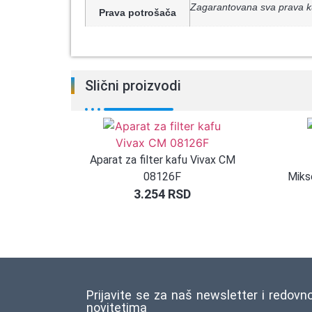
Zagarantovana sva prava k
Prava potrošača
Slični proizvodi
Aparat za filter kafu Vivax CM
08126F
Miks
3.254
RSD
Prijavite se za naš newsletter i redovn
novitetima