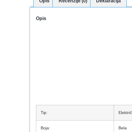
Opis
Recenzije (0)
Deklaracija
Opis
Tip:
Elektri
Boja:
Bela