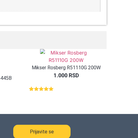
Mikser Rosberg R51110G 200W
1.000
RSD
51445B
Ocenjeno
1
5.00
od 5
na osnovu
ocene
kupca
Prijavite se