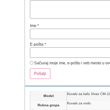
Ime
*
E-pošta
*
Sačuvaj moje ime, e-poštu i veb mesto u o
Kuvalo za kafu Vivax CM-
Model
Kuvala za vodu
Robna grupa