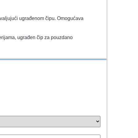
hvaljujući ugrađenom čipu. Omogućava
erijama, ugrađen čip za pouzdano