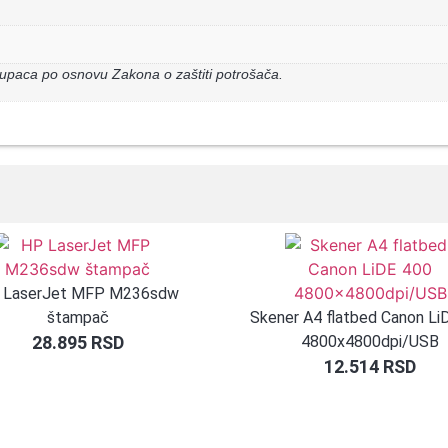
upaca po osnovu Zakona o zaštiti potrošača.
 LaserJet MFP M236sdw
štampač
Skener A4 flatbed Canon Li
28.895
RSD
4800x4800dpi/USB
12.514
RSD