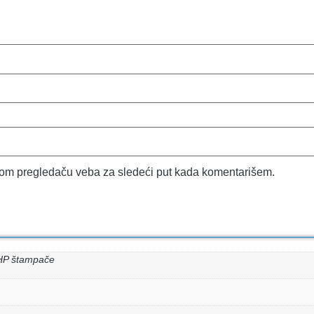
vom pregledaču veba za sledeći put kada komentarišem.
HP štampače