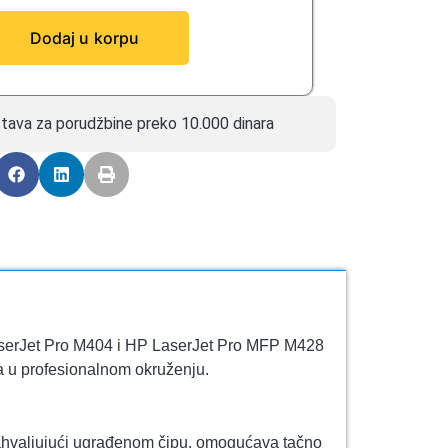
Dodaj u korpu
tava za porudžbine preko 10.000 dinara
serJet Pro M404 i HP LaserJet Pro MFP M428
sa u profesionalnom okruženju.
 Zahvaljujući ugrađenom čipu, omogućava tačno