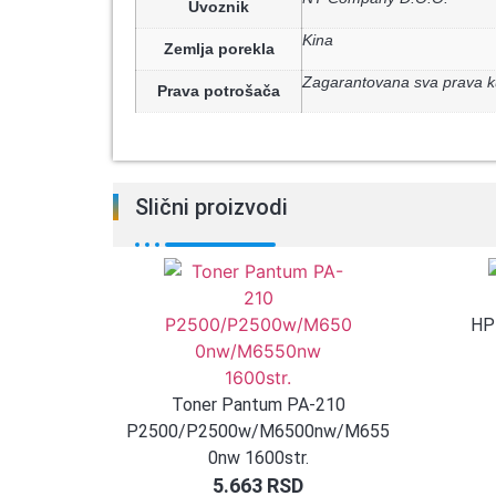
Uvoznik
Kina
Zemlja porekla
Zagarantovana sva prava k
Prava potrošača
Slični proizvodi
HP
Toner Pantum PA-210
P2500/P2500w/M6500nw/M655
0nw 1600str.
5.663
RSD