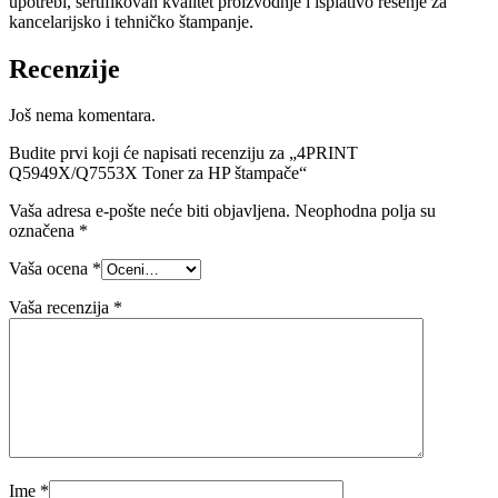
upotrebi, sertifikovan kvalitet proizvodnje i isplativo rešenje za
kancelarijsko i tehničko štampanje.
Recenzije
Još nema komentara.
Budite prvi koji će napisati recenziju za „4PRINT
Q5949X/Q7553X Toner za HP štampače“
Vaša adresa e-pošte neće biti objavljena.
Neophodna polja su
označena
*
Vaša ocena
*
Vaša recenzija
*
Ime
*