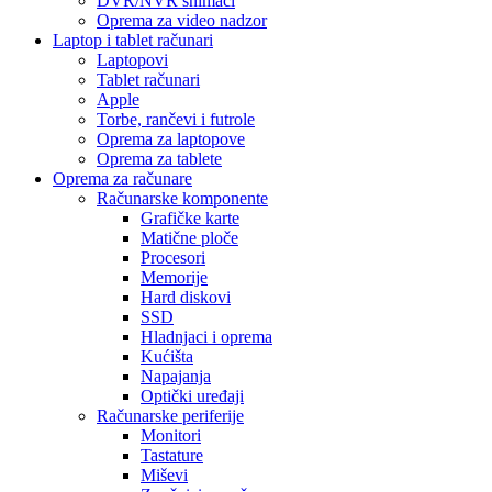
DVR/NVR snimači
Oprema za video nadzor
Laptop i tablet računari
Laptopovi
Tablet računari
Apple
Torbe, rančevi i futrole
Oprema za laptopove
Oprema za tablete
Oprema za računare
Računarske komponente
Grafičke karte
Matične ploče
Procesori
Memorije
Hard diskovi
SSD
Hladnjaci i oprema
Kućišta
Napajanja
Optički uređaji
Računarske periferije
Monitori
Tastature
Miševi