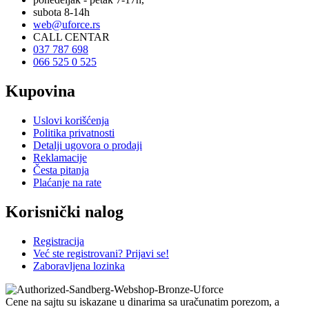
subota 8-14h
web@uforce.rs
CALL CENTAR
037 787 698
066 525 0 525
Kupovina
Uslovi korišćenja
Politika privatnosti
Detalji ugovora o prodaji
Reklamacije
Česta pitanja
Plaćanje na rate
Korisnički nalog
Registracija
Već ste registrovani? Prijavi se!
Zaboravljena lozinka
Cene na sajtu su iskazane u dinarima sa uračunatim porezom, a