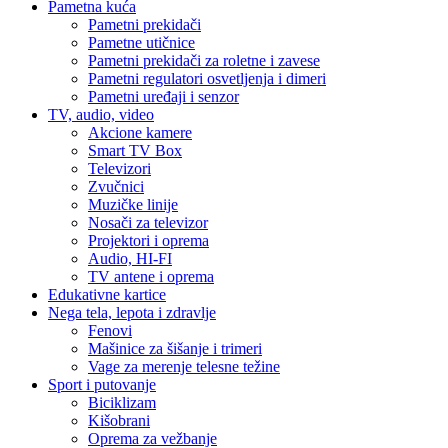
Pametna kuća
Pametni prekidači
Pametne utičnice
Pametni prekidači za roletne i zavese
Pametni regulatori osvetljenja i dimeri
Pametni uređaji i senzor
TV, audio, video
Akcione kamere
Smart TV Box
Televizori
Zvučnici
Muzičke linije
Nosači za televizor
Projektori i oprema
Audio, HI-FI
TV antene i oprema
Edukativne kartice
Nega tela, lepota i zdravlje
Fenovi
Mašinice za šišanje i trimeri
Vage za merenje telesne težine
Sport i putovanje
Biciklizam
Kišobrani
Oprema za vežbanje