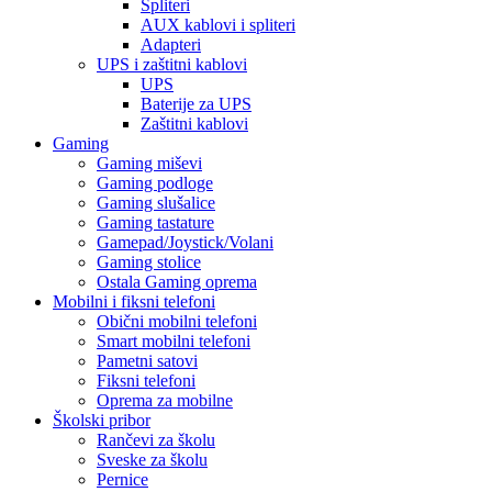
Spliteri
AUX kablovi i spliteri
Adapteri
UPS i zaštitni kablovi
UPS
Baterije za UPS
Zaštitni kablovi
Gaming
Gaming miševi
Gaming podloge
Gaming slušalice
Gaming tastature
Gamepad/Joystick/Volani
Gaming stolice
Ostala Gaming oprema
Mobilni i fiksni telefoni
Obični mobilni telefoni
Smart mobilni telefoni
Pametni satovi
Fiksni telefoni
Oprema za mobilne
Školski pribor
Rančevi za školu
Sveske za školu
Pernice