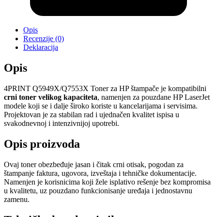
Opis
Recenzije (0)
Deklaracija
Opis
4PRINT Q5949X/Q7553X Toner za HP štampače je kompatibilni
crni toner velikog kapaciteta
, namenjen za pouzdane HP LaserJet
modele koji se i dalje široko koriste u kancelarijama i servisima.
Projektovan je za stabilan rad i ujednačen kvalitet ispisa u
svakodnevnoj i intenzivnijoj upotrebi.
Opis proizvoda
Ovaj toner obezbeđuje jasan i čitak crni otisak, pogodan za
štampanje faktura, ugovora, izveštaja i tehničke dokumentacije.
Namenjen je korisnicima koji žele isplativo rešenje bez kompromisa
u kvalitetu, uz pouzdano funkcionisanje uređaja i jednostavnu
zamenu.