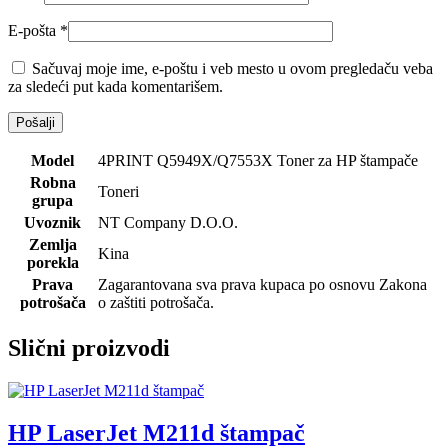
E-pošta
*
Sačuvaj moje ime, e-poštu i veb mesto u ovom pregledaču veba
za sledeći put kada komentarišem.
Model
4PRINT Q5949X/Q7553X Toner za HP štampače
Robna
Toneri
grupa
Uvoznik
NT Company D.O.O.
Zemlja
Kina
porekla
Prava
Zagarantovana sva prava kupaca po osnovu Zakona
potrošača
o zaštiti potrošača.
Slični proizvodi
HP LaserJet M211d štampač