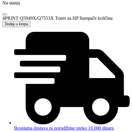
Na stanju
4PRINT Q5949X/Q7553X Toner za HP štampače količina
Dodaj u korpu
Besplatna dostava za porudžbine preko 10.000 dinara