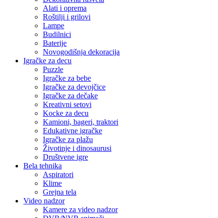
Alati i oprema
Roštilji i grilovi
Lampe
Budilnici
Baterije
Novogodišnja dekoracija
Igračke za decu
Puzzle
Igračke za bebe
Igračke za devojčice
Igračke za dečake
Kreativni setovi
Kocke za decu
Kamioni, bageri, traktori
Edukativne igračke
Igračke za plažu
Životinje i dinosaurusi
Društvene igre
Bela tehnika
Aspiratori
Klime
Grejna tela
Video nadzor
Kamere za video nadzor