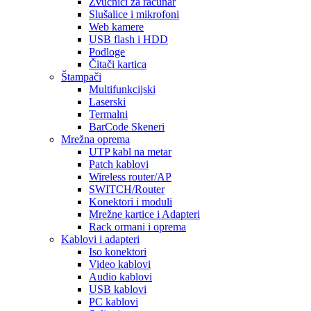
Zvučnici za računar
Slušalice i mikrofoni
Web kamere
USB flash i HDD
Podloge
Čitači kartica
Štampači
Multifunkcijski
Laserski
Termalni
BarCode Skeneri
Mrežna oprema
UTP kabl na metar
Patch kablovi
Wireless router/AP
SWITCH/Router
Konektori i moduli
Mrežne kartice i Adapteri
Rack ormani i oprema
Kablovi i adapteri
Iso konektori
Video kablovi
Audio kablovi
USB kablovi
PC kablovi