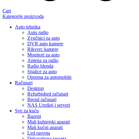
Cart
Kategorije proizvoda
Auto tehnika
Auto radio
Zvučnici za auto
DVR auto kamere
Rikverc kamere
Monitori za auto
Antena za radio
Radio blenda
Sijalice za auto
Oprema za automobile
Računari
Desktop
Refurbished računari
Brend računari
NAS Uređaji i serveri
Sve za kuću
Bazeni
Mali kuhinjski aparati
Mali kućni aparati
Led rasveta
Dekorativna rasveta