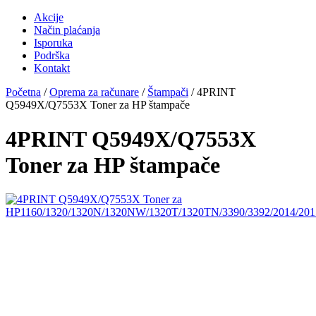
Akcije
Način plaćanja
Isporuka
Podrška
Kontakt
Početna
/
Oprema za računare
/
Štampači
/ 4PRINT
Q5949X/Q7553X Toner za HP štampače
4PRINT Q5949X/Q7553X
Toner za HP štampače