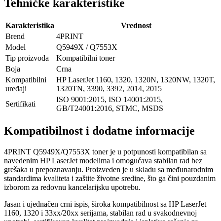
Tehničke karakteristike
Karakteristika
Vrednost
Brend
4PRINT
Model
Q5949X / Q7553X
Tip proizvoda
Kompatibilni toner
Boja
Crna
Kompatibilni
HP LaserJet 1160, 1320, 1320N, 1320NW, 1320T,
uređaji
1320TN, 3390, 3392, 2014, 2015
ISO 9001:2015, ISO 14001:2015,
Sertifikati
GB/T24001:2016, STMC, MSDS
Kompatibilnost i dodatne informacije
4PRINT Q5949X/Q7553X toner je u potpunosti kompatibilan sa
navedenim HP LaserJet modelima i omogućava stabilan rad bez
grešaka u prepoznavanju. Proizveden je u skladu sa međunarodnim
standardima kvaliteta i zaštite životne sredine, što ga čini pouzdanim
izborom za redovnu kancelarijsku upotrebu.
Jasan i ujednačen crni ispis, široka kompatibilnost sa HP LaserJet
1160, 1320 i 33xx/20xx serijama, stabilan rad u svakodnevnoj