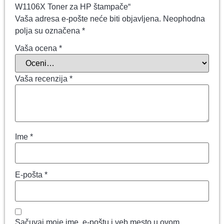
W1106X Toner za HP štampače“
Vaša adresa e-pošte neće biti objavljena.
Neophodna
polja su označena
*
Vaša ocena
*
Vaša recenzija
*
Ime
*
E-pošta
*
Sačuvaj moje ime, e-poštu i veb mesto u ovom