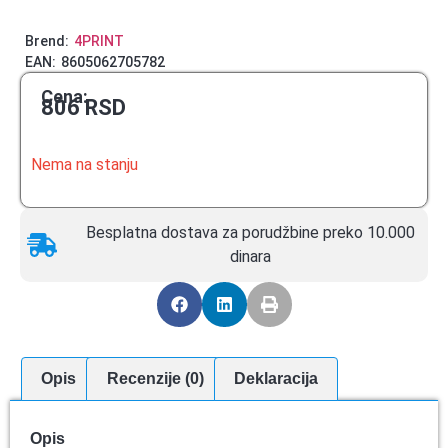
Brend:
4PRINT
EAN:
8605062705782
Cena:
806
RSD
Nema na stanju
Besplatna dostava za porudžbine preko 10.000
dinara
Opis
Recenzije (0)
Deklaracija
Opis