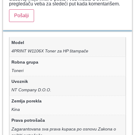
pregledaču veba za sledeći put kada komentarišem.
Model
4PRINT W1106X Toner za HP štampače
Robna grupa
Toneri
Uvoznik
NT Company D.O.O.
Zemlja porekla
Kina
Prava potrošača
Zagarantovana sva prava kupaca po osnovu Zakona o