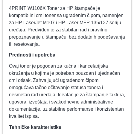
4PRINT W1106X Toner za HP štampače je
kompatibilni crni toner sa ugrađenim čipom, namenjen
za HP LaserJet M107 i HP Laser MFP 135/137 seriju
uređaja. Predviđen je za stabilan rad i pravilno
prepoznavanje u štampaču, bez dodatnih podešavanja
ili resetovanja.
Prednosti i upotreba
Ovaj toner je pogodan za kućna i kancelarijska
okruženja u kojima je potreban pouzdan i ujednačen
crni otisak. Zahvaljujući ugrađenom čipom,
omogućava tačno očitavanje statusa tonera i
nesmetan rad uređaja. Idealan je za štampanje faktura,
ugovora, izveštaja i svakodnevne administrativne
dokumentacije, uz stabilne performanse i konzistentan
kvalitet ispisa.
Tehničke karakteristike