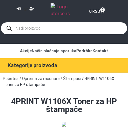
or
0
0
RSD
Akcije
Način plaćanja
Isporuka
Podrška
Kontakt
Kategorije proizvoda
Početna
/
Oprema za računare
/
Štampači
/ 4PRINT W1106X
Toner za HP štampače
4PRINT W1106X Toner za HP
štampače