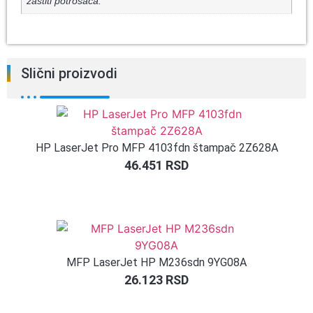
zaštiti potrošača.
Slični proizvodi
HP LaserJet Pro MFP 4103fdn štampač 2Z628A
46.451
RSD
MFP LaserJet HP M236sdn 9YG08A
26.123
RSD