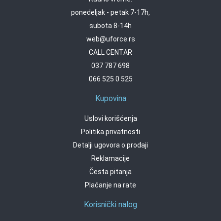
ponedeljak - petak 7-17h,
subota 8-14h
web@uforce.rs
CALL CENTAR
037 787 698
066 525 0 525
Kupovina
Uslovi korišćenja
Politika privatnosti
Detalji ugovora o prodaji
Reklamacije
Česta pitanja
Plaćanje na rate
Korisnički nalog