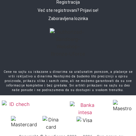
Registracija
Već ste registrovani? Prijavi se!
Zaboravljena lozinka
Cene na sajtu su iskazane u dinarima sa uračunatim porezom, a plaćanje se
vrši isključivo u dinarima.Nastojimo da budemo što precizniji u opisu
proizvoda, prikazu slika i samih cena, ali ne možemo garantovati da su sve
informacije kompletne i bez grešaka. Svi artikli prikazani na sajtu su deo
naše ponude i ne podrazumeva da su dostupni u svakom trenutku.