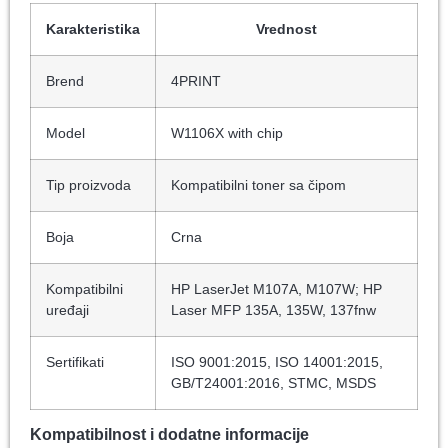
Karakteristika
Vrednost
Brend
4PRINT
Model
W1106X with chip
Tip proizvoda
Kompatibilni toner sa čipom
Boja
Crna
Kompatibilni
HP LaserJet M107A, M107W; HP
uređaji
Laser MFP 135A, 135W, 137fnw
Sertifikati
ISO 9001:2015, ISO 14001:2015,
GB/T24001:2016, STMC, MSDS
Kompatibilnost i dodatne informacije