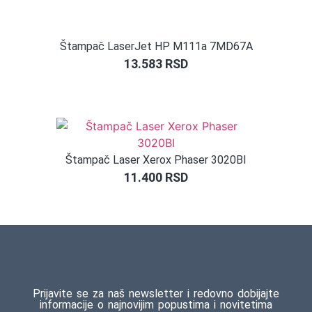
Štampač LaserJet HP M111a 7MD67A
13.583
RSD
Štampač Laser Xerox Phaser 3020BI
11.400
RSD
Prijavite se za naš newsletter i redovno dobijajte
informacije o najnovijim popustima i novitetima