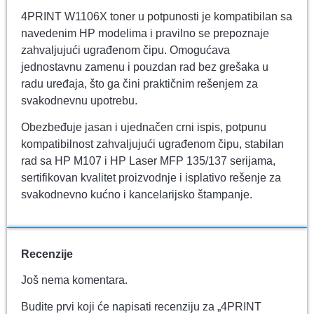
4PRINT W1106X toner u potpunosti je kompatibilan sa
navedenim HP modelima i pravilno se prepoznaje
zahvaljujući ugrađenom čipu. Omogućava
jednostavnu zamenu i pouzdan rad bez grešaka u
radu uređaja, što ga čini praktičnim rešenjem za
svakodnevnu upotrebu.
Obezbeđuje jasan i ujednačen crni ispis, potpunu
kompatibilnost zahvaljujući ugrađenom čipu, stabilan
rad sa HP M107 i HP Laser MFP 135/137 serijama,
sertifikovan kvalitet proizvodnje i isplativo rešenje za
svakodnevno kućno i kancelarijsko štampanje.
Recenzije
Još nema komentara.
Budite prvi koji će napisati recenziju za „4PRINT