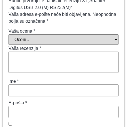
Budite prvi koji će napisati recenziju za „Adapter
Digitus USB 2.0 (M)-RS232(M)“
Vaša adresa e-pošte neće biti objavljena.
Neophodna
polja su označena
*
Vaša ocena
*
Vaša recenzija
*
Ime
*
E-pošta
*