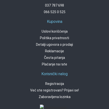
037 787 698
066 525 0 525
Kupovina
Uslovi korišćenja
Politika privatnosti
Detalji ugovora o prodaji
Reklamacije
Česta pitanja
Plaćanje na rate
Korisnički nalog
Registracija
Već ste registrovani? Prijavi se!
Zaboravljena lozinka