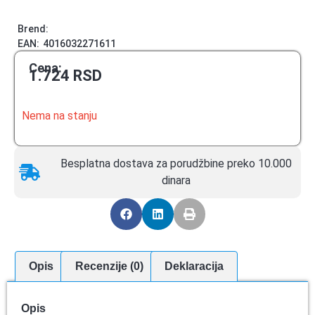
Brend:
EAN:
4016032271611
Cena:
1.724
RSD
Nema na stanju
Besplatna dostava za porudžbine preko 10.000
dinara
Opis
Recenzije (0)
Deklaracija
Opis