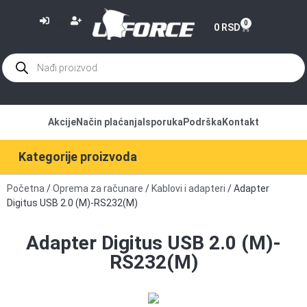
or
0
0
RSD
Akcije
Način plaćanja
Isporuka
Podrška
Kontakt
Kategorije proizvoda
Početna
/
Oprema za računare
/
Kablovi i adapteri
/ Adapter
Digitus USB 2.0 (M)-RS232(M)
Adapter Digitus USB 2.0 (M)-
RS232(M)