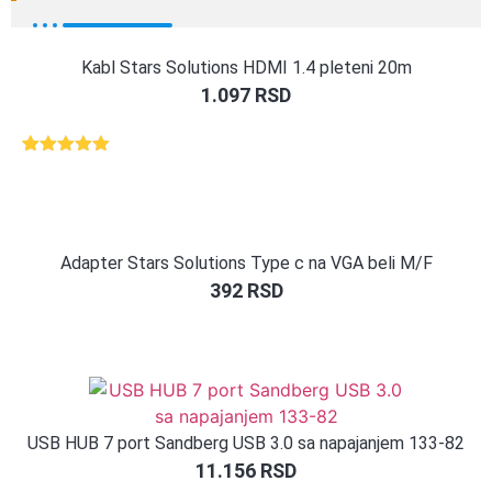
Kabl Stars Solutions HDMI 1.4 pleteni 20m
1.097
RSD
Ocenjeno
1
5.00
od 5
na osnovu
ocene
kupca
Adapter Stars Solutions Type c na VGA beli M/F
392
RSD
USB HUB 7 port Sandberg USB 3.0 sa napajanjem 133-82
11.156
RSD