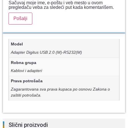
Sačuvaj moje ime, e-poštu i veb mesto u ovom
pregledaču veba za sledeći put kada komentarišem.
Model
Adapter Digitus USB 2.0 (M)-RS232(M)
Robna grupa
Kablovi i adapteri
Prava potrošača
Zagarantovana sva prava kupaca po osnovu Zakona o
zaštiti potrošača.
Slični proizvodi