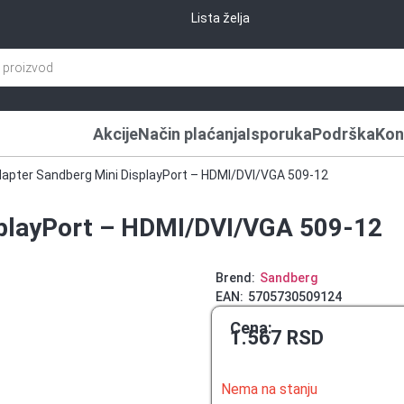
Lista želja
Akcije
Način plaćanja
Isporuka
Podrška
Kon
dapter Sandberg Mini DisplayPort – HDMI/DVI/VGA 509-12
splayPort – HDMI/DVI/VGA 509-12
Brend:
Sandberg
EAN:
5705730509124
Cena:
1.567
RSD
Nema na stanju