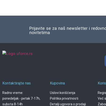
Prijavite se za naš newsletter i redovn
novitetima
Kontaktirajte nas
Kupovina
Koris
Radno vreme:
Uslovi korišćenja
Regis
ponedeljak - petak 7-17h,
Politika privatnosti
Već s
subota 8-14h
Detalji ugovora o prodaji
Zabor