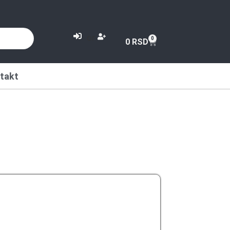
or
0
0
RSD
takt