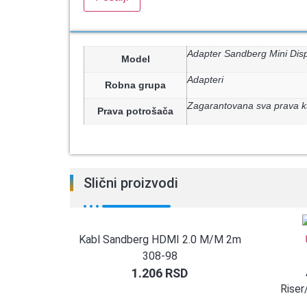
Adapter Sandberg Mini Dis
Model
Adapteri
Robna grupa
Zagarantovana sva prava k
Prava potrošača
Slični proizvodi
Kabl Sandberg HDMI 2.0 M/M 2m
308-98
1.206
RSD
Riser