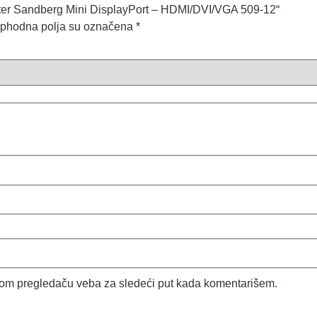
dapter Sandberg Mini DisplayPort – HDMI/DVI/VGA 509-12“
phodna polja su označena
*
vom pregledaču veba za sledeći put kada komentarišem.