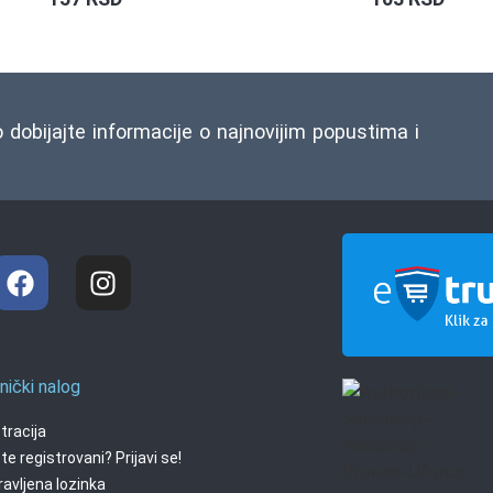
o dobijajte informacije o najnovijim popustima i
nički nalog
tracija
te registrovani? Prijavi se!
avljena lozinka