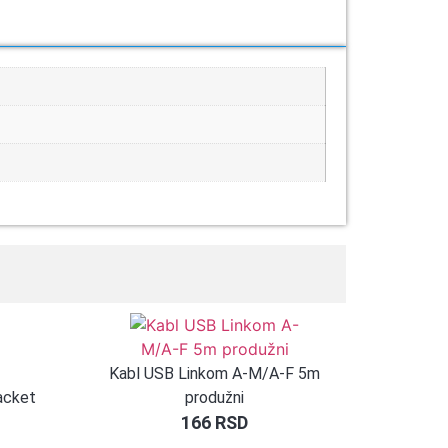
Kabl USB Linkom A-M/A-F 5m
acket
produžni
166
RSD