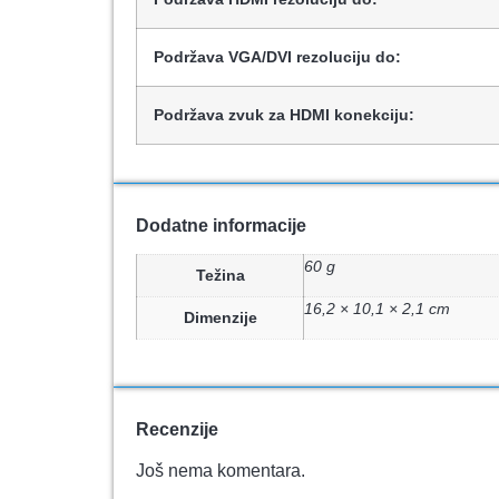
Podržava VGA/DVI rezoluciju do:
Podržava zvuk za HDMI konekciju:
Dodatne informacije
60 g
Težina
16,2 × 10,1 × 2,1 cm
Dimenzije
Recenzije
Još nema komentara.