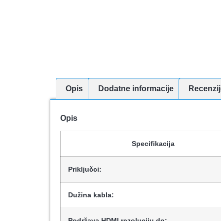
Opis
Dodatne informacije
Recenzij
Opis
Specifikacija
Priključci:
Dužina kabla:
Podržava HDMI rezoluciju do: