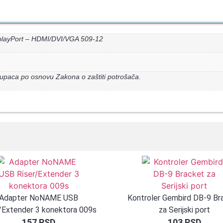
playPort – HDMI/DVI/VGA 509-12
upaca po osnovu Zakona o zaštiti potrošača.
Adapter NoNAME USB
Kontroler Gembird DB-9 Br
/Extender 3 konektora 009s
za Serijski port
157
RSD
103
RSD