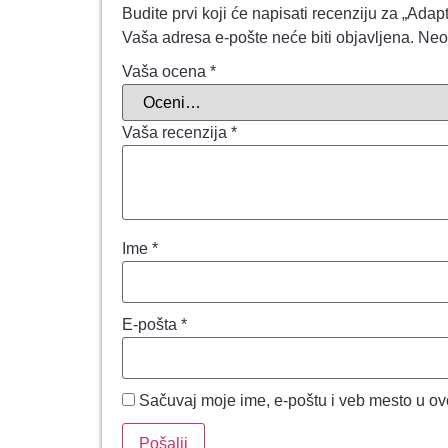
Budite prvi koji će napisati recenziju za „A
Vaša adresa e-pošte neće biti objavljena.
Neo
Vaša ocena
*
Vaša recenzija
*
Ime
*
E-pošta
*
Sačuvaj moje ime, e-poštu i veb mesto u o