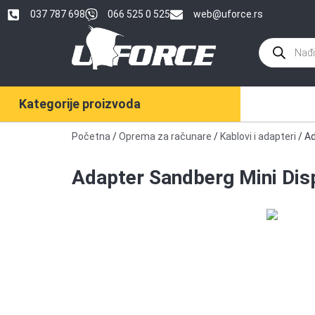
037 787 698
066 525 0 525
web@uforce.rs
Kategorije proizvoda
Početna
/
Oprema za računare
/
Kablovi i adapteri
/ A
Adapter Sandberg Mini Di