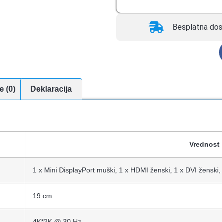
Besplatna dos
e (0)
Deklaracija
Vrednost
1 x Mini DisplayPort muški, 1 x HDMI ženski, 1 x DVI ženski
19 cm
4K*2K @ 30 Hz