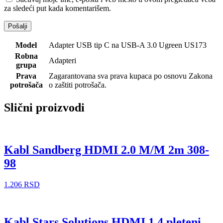
za sledeći put kada komentarišem.
Model
Adapter USB tip C na USB-A 3.0 Ugreen US173
Robna
Adapteri
grupa
Prava
Zagarantovana sva prava kupaca po osnovu Zakona
potrošača
o zaštiti potrošača.
Slični proizvodi
Kabl Sandberg HDMI 2.0 M/M 2m 308-
98
1.206
RSD
Kabl Stars Solutions HDMI 1.4 pleteni