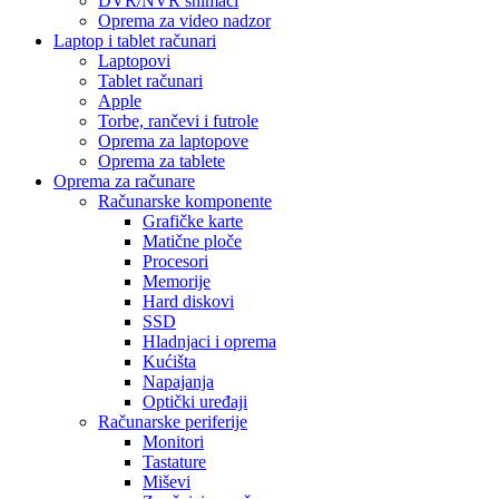
DVR/NVR snimači
Oprema za video nadzor
Laptop i tablet računari
Laptopovi
Tablet računari
Apple
Torbe, rančevi i futrole
Oprema za laptopove
Oprema za tablete
Oprema za računare
Računarske komponente
Grafičke karte
Matične ploče
Procesori
Memorije
Hard diskovi
SSD
Hladnjaci i oprema
Kućišta
Napajanja
Optički uređaji
Računarske periferije
Monitori
Tastature
Miševi