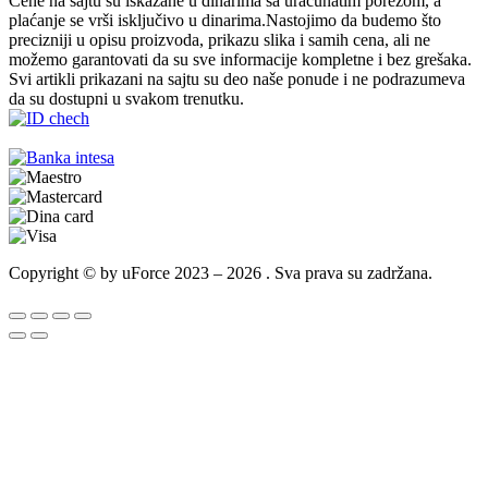
Cene na sajtu su iskazane u dinarima sa uračunatim porezom, a
plaćanje se vrši isključivo u dinarima.Nastojimo da budemo što
precizniji u opisu proizvoda, prikazu slika i samih cena, ali ne
možemo garantovati da su sve informacije kompletne i bez grešaka.
Svi artikli prikazani na sajtu su deo naše ponude i ne podrazumeva
da su dostupni u svakom trenutku.
Copyright © by uForce 2023 – 2026 . Sva prava su zadržana.