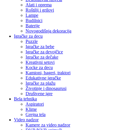
Alati i oprema
Roštilji i grilovi
Lampe
Budilnici
Baterije
Novogodišnja dekoracija
Igračke za decu
Puzzle
Igračke za bebe
Igračke za devojčice
Igračke za dečake
Kreativni setovi
Kocke za decu
Kamioni, bageri, traktori
Edukativne igračke
Igračke za plažu
Životinje i dinosaurusi
Društvene igre
Bela tehnika
Aspiratori
Klime
Grejna tela
Video nadzor
Kamere za video nadzor