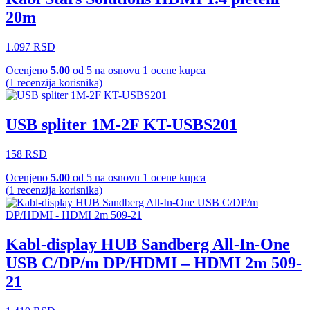
20m
1.097
RSD
Ocenjeno
5.00
od 5 na osnovu
1
ocene kupca
(
1
recenzija korisnika)
USB spliter 1M-2F KT-USBS201
158
RSD
Ocenjeno
5.00
od 5 na osnovu
1
ocene kupca
(
1
recenzija korisnika)
Kabl-display HUB Sandberg All-In-One
USB C/DP/m DP/HDMI – HDMI 2m 509-
21