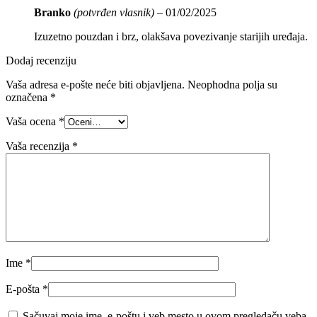
Branko
(potvrđen vlasnik)
–
01/02/2025
Izuzetno pouzdan i brz, olakšava povezivanje starijih uređaja.
Dodaj recenziju
Vaša adresa e-pošte neće biti objavljena.
Neophodna polja su
označena
*
Vaša ocena
*
Vaša recenzija
*
Ime
*
E-pošta
*
Sačuvaj moje ime, e-poštu i veb mesto u ovom pregledaču veba