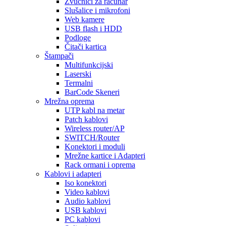
Zvučnici za računar
Slušalice i mikrofoni
Web kamere
USB flash i HDD
Podloge
Čitači kartica
Štampači
Multifunkcijski
Laserski
Termalni
BarCode Skeneri
Mrežna oprema
UTP kabl na metar
Patch kablovi
Wireless router/AP
SWITCH/Router
Konektori i moduli
Mrežne kartice i Adapteri
Rack ormani i oprema
Kablovi i adapteri
Iso konektori
Video kablovi
Audio kablovi
USB kablovi
PC kablovi