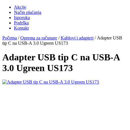
Akcije
Način plaćanja
Isporuka
Podrška
Kontakt
Početna
/
Oprema za računare
/
Kablovi i adapteri
/ Adapter USB
tip C na USB-A 3.0 Ugreen US173
Adapter USB tip C na USB-A
3.0 Ugreen US173