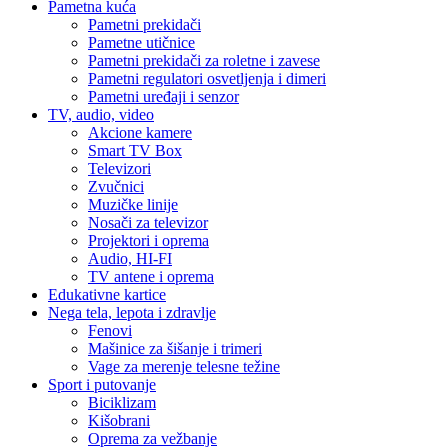
Pametna kuća
Pametni prekidači
Pametne utičnice
Pametni prekidači za roletne i zavese
Pametni regulatori osvetljenja i dimeri
Pametni uređaji i senzor
TV, audio, video
Akcione kamere
Smart TV Box
Televizori
Zvučnici
Muzičke linije
Nosači za televizor
Projektori i oprema
Audio, HI-FI
TV antene i oprema
Edukativne kartice
Nega tela, lepota i zdravlje
Fenovi
Mašinice za šišanje i trimeri
Vage za merenje telesne težine
Sport i putovanje
Biciklizam
Kišobrani
Oprema za vežbanje