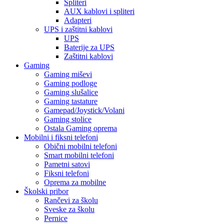
Spliteri
AUX kablovi i spliteri
Adapteri
UPS i zaštitni kablovi
UPS
Baterije za UPS
Zaštitni kablovi
Gaming
Gaming miševi
Gaming podloge
Gaming slušalice
Gaming tastature
Gamepad/Joystick/Volani
Gaming stolice
Ostala Gaming oprema
Mobilni i fiksni telefoni
Obični mobilni telefoni
Smart mobilni telefoni
Pametni satovi
Fiksni telefoni
Oprema za mobilne
Školski pribor
Rančevi za školu
Sveske za školu
Pernice