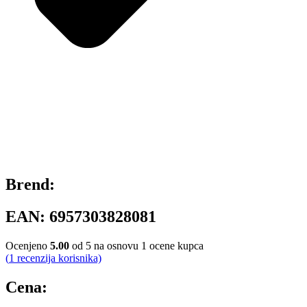
Brend:
EAN:
6957303828081
Ocenjeno
5.00
od 5 na osnovu
1
ocene kupca
(
1
recenzija korisnika)
Cena: