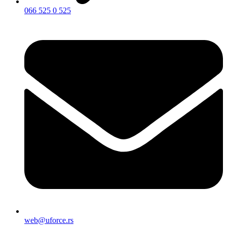
066 525 0 525
web@uforce.rs