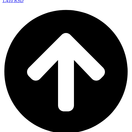
1.410
RSD