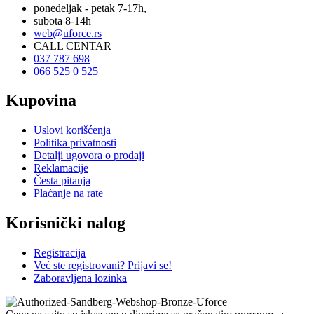
ponedeljak - petak 7-17h,
subota 8-14h
web@uforce.rs
CALL CENTAR
037 787 698
066 525 0 525
Kupovina
Uslovi korišćenja
Politika privatnosti
Detalji ugovora o prodaji
Reklamacije
Česta pitanja
Plaćanje na rate
Korisnički nalog
Registracija
Već ste registrovani? Prijavi se!
Zaboravljena lozinka