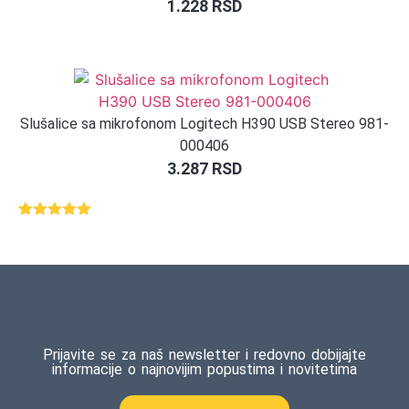
1.228
RSD
Slušalice sa mikrofonom Logitech H390 USB Stereo 981-
000406
3.287
RSD
Ocenjeno
1
5.00
od 5
na osnovu
ocene
kupca
Prijavite se za naš newsletter i redovno dobijajte
informacije o najnovijim popustima i novitetima