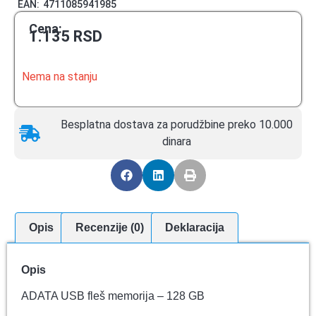
EAN:
4711085941985
Cena:
1.135
RSD
Nema na stanju
Besplatna dostava za porudžbine preko 10.000
dinara
Opis
Recenzije (0)
Deklaracija
Opis
ADATA USB fleš memorija – 128 GB