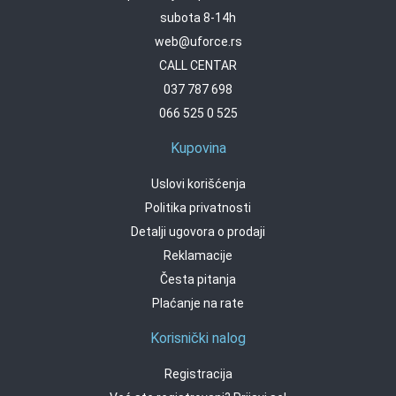
subota 8-14h
web@uforce.rs
CALL CENTAR
037 787 698
066 525 0 525
Kupovina
Uslovi korišćenja
Politika privatnosti
Detalji ugovora o prodaji
Reklamacije
Česta pitanja
Plaćanje na rate
Korisnički nalog
Registracija