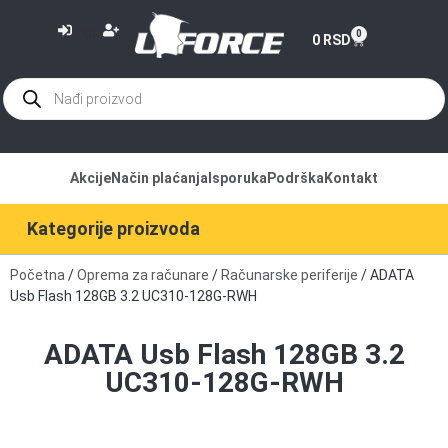
or
0
0
RSD
Akcije
Način plaćanja
Isporuka
Podrška
Kontakt
Kategorije proizvoda
Početna
/
Oprema za računare
/
Računarske periferije
/ ADATA
Usb Flash 128GB 3.2 UC310-128G-RWH
ADATA Usb Flash 128GB 3.2
UC310-128G-RWH