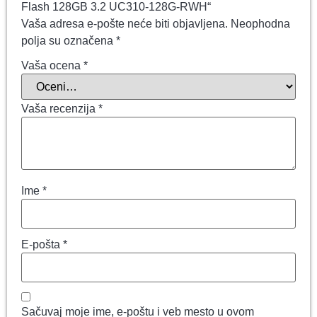
Flash 128GB 3.2 UC310-128G-RWH“
Vaša adresa e-pošte neće biti objavljena.
Neophodna
polja su označena
*
Vaša ocena
*
Vaša recenzija
*
Ime
*
E-pošta
*
Sačuvaj moje ime, e-poštu i veb mesto u ovom