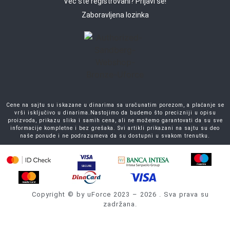
Već ste registrovani? Prijavi se!
Zaboravljena lozinka
Cene na sajtu su iskazane u dinarima sa uračunatim porezom, a plaćanje se
vrši isključivo u dinarima.Nastojimo da budemo što precizniji u opisu
proizvoda, prikazu slika i samih cena, ali ne možemo garantovati da su sve
informacije kompletne i bez grešaka. Svi artikli prikazani na sajtu su deo
naše ponude i ne podrazumeva da su dostupni u svakom trenutku.
Copyright © by uForce 2023 – 2026 . Sva prava su
zadržana.