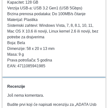
Kapacitet: 128 GB
Verzija USB-a: USB 3.2 Gen1 (USB 5Gbps)
Brzina prenosa podataka: Do 100MB/s čitanje
Materijal: Plastika
Sistemski zahtevi: Windows Vista, 7, 8, 8.1, 10, 11,
Mac OS X 10.6 ili noviji, Linux kernel 2.6 ili noviji, bez
potrebe za drajverima
Boja: Bela
Dimenzije: 58 x 20 x 13 mm
Masa: 9 g
Prava potrošača: 5 godina
EAN: 4711085941985
Recenzije
Još nema komentara.
Budite prvi koji će napisati recenziju za „ADATA Usb