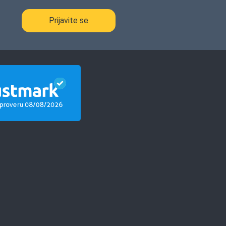
kupca
Prijavite se