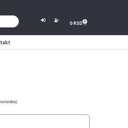
or
0
0
RSD
takt
korisnika)