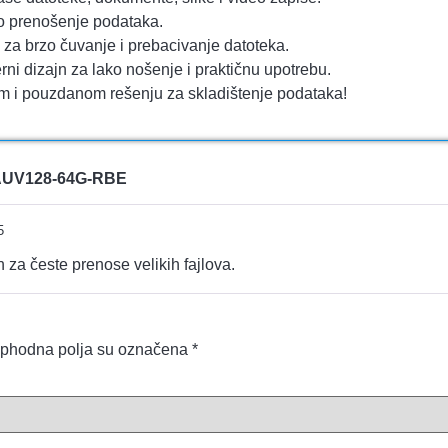
no prenošenje podataka.
za brzo čuvanje i prebacivanje datoteka.
 dizajn za lako nošenje i praktičnu upotrebu.
m i pouzdanom rešenju za skladištenje podataka!
 AUV128-64G-RBE
5
 za česte prenose velikih fajlova.
phodna polja su označena
*