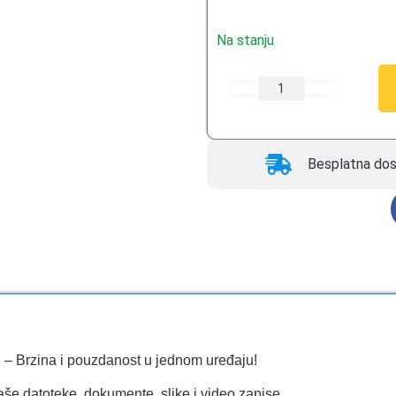
ocene kupca
Na stanju
Besplatna dos
Brzina i pouzdanost u jednom uređaju!
aše datoteke, dokumente, slike i video zapise.