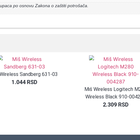
upaca po osnovu Zakona o zaštiti potrošača.
 Wireless Sandberg 631-03
1.044
RSD
Miš Wireless Logitech M
Wireless Black 910-004
2.309
RSD