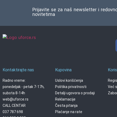
Prijavite se za naš newsletter i redovn
novitetima
Kontaktirajte nas
Kupovina
Koris
Radno vreme:
Uslovi korišćenja
Regis
ponedeljak - petak 7-17h,
Politika privatnosti
Već s
subota 8-14h
Detalji ugovora o prodaji
Zabor
web@uforce.rs
Reklamacije
CALL CENTAR
Česta pitanja
037 787 698
Plaćanje na rate