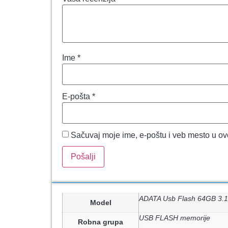
Ime
*
E-pošta
*
Sačuvaj moje ime, e-poštu i veb mesto u o
ADATA Usb Flash 64GB 3.
Model
USB FLASH memorije
Robna grupa