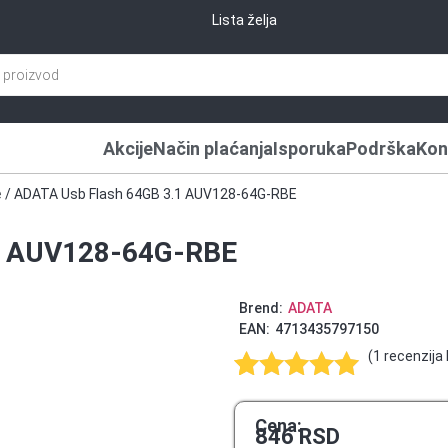
Lista želja
Akcije
Način plaćanja
Isporuka
Podrška
Kon
e
/ ADATA Usb Flash 64GB 3.1 AUV128-64G-RBE
1 AUV128-64G-RBE
Brend:
ADATA
EAN:
4713435797150
(
1
recenzija 
Ocenjeno
1
5.00
od 5
Cena:
846
RSD
na osnovu