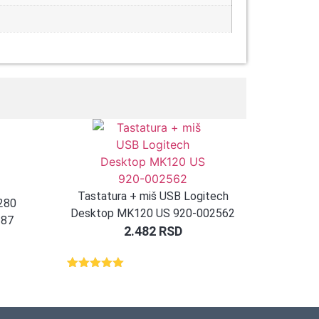
Tastatura + miš USB Logitech
280
Desktop MK120 US 920-002562
287
2.482
RSD
Ocenjeno
1
5.00
od 5
na osnovu
ocene