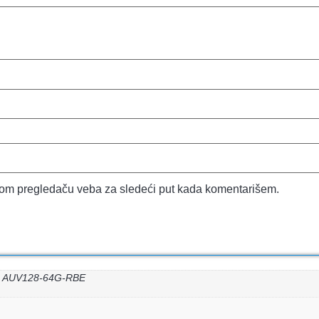
vom pregledaču veba za sledeći put kada komentarišem.
1 AUV128-64G-RBE