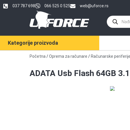
037 787 698
066 525 0 525
web@uforce.rs
Kategorije proizvoda
Početna
/
Oprema za računare
/
Računarske periferij
ADATA Usb Flash 64GB 3.