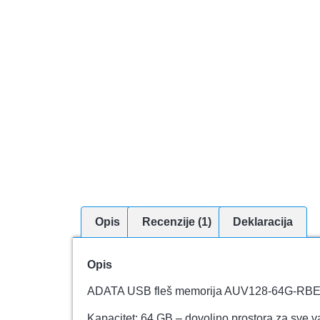
Opis
Recenzije (1)
Deklaracija
Opis
ADATA USB fleš memorija AUV128-64G-RBE – 
Kapacitet: 64 GB – dovoljno prostora za sve v