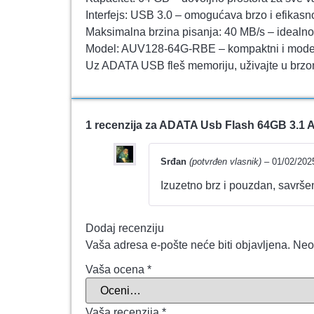
Interfejs: USB 3.0 – omogućava brzo i efikas
Maksimalna brzina pisanja: 40 MB/s – idealno 
Model: AUV128-64G-RBE – kompaktni i moderni
Uz ADATA USB fleš memoriju, uživajte u brzo
1 recenzija za
ADATA Usb Flash 64GB 3.1
Srđan
(potvrđen vlasnik)
–
01/02/202
Izuzetno brz i pouzdan, savršen
Dodaj recenziju
Vaša adresa e-pošte neće biti objavljena.
Neo
Vaša ocena
*
Vaša recenzija
*