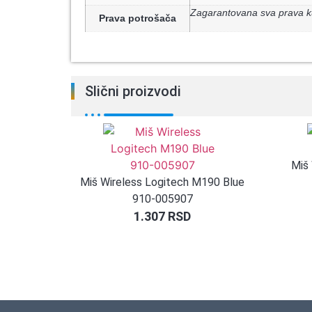
Zagarantovana sva prava k
Prava potrošača
Slični proizvodi
Miš
Miš Wireless Logitech M190 Blue
910-005907
1.307
RSD