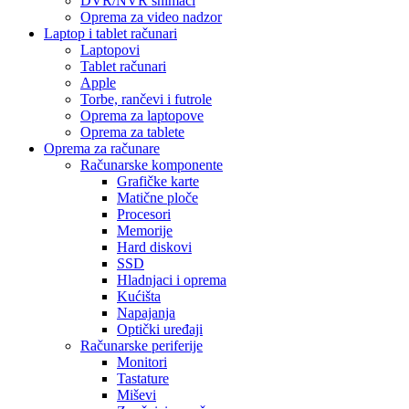
DVR/NVR snimači
Oprema za video nadzor
Laptop i tablet računari
Laptopovi
Tablet računari
Apple
Torbe, rančevi i futrole
Oprema za laptopove
Oprema za tablete
Oprema za računare
Računarske komponente
Grafičke karte
Matične ploče
Procesori
Memorije
Hard diskovi
SSD
Hladnjaci i oprema
Kućišta
Napajanja
Optički uređaji
Računarske periferije
Monitori
Tastature
Miševi