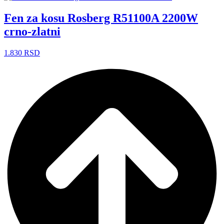
Fen za kosu Rosberg R51100A 2200W
crno-zlatni
1.830
RSD