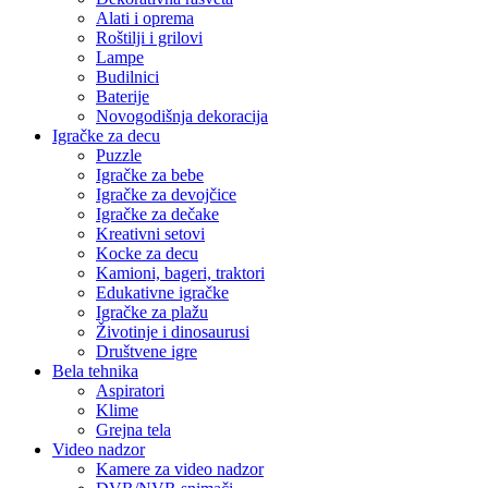
Alati i oprema
Roštilji i grilovi
Lampe
Budilnici
Baterije
Novogodišnja dekoracija
Igračke za decu
Puzzle
Igračke za bebe
Igračke za devojčice
Igračke za dečake
Kreativni setovi
Kocke za decu
Kamioni, bageri, traktori
Edukativne igračke
Igračke za plažu
Životinje i dinosaurusi
Društvene igre
Bela tehnika
Aspiratori
Klime
Grejna tela
Video nadzor
Kamere za video nadzor