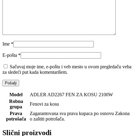
Ime
*
E-pošta
*
Sačuvaj moje ime, e-poštu i veb mesto u ovom pregledaču veba
za sledeći put kada komentarišem.
Model
ADLER AD2267 FEN ZA KOSU 2100W
Robna
Fenovi za kosu
grupa
Prava
Zagarantovana sva prava kupaca po osnovu Zakona
potrošača
o zaštiti potrošača.
Slični proizvodi