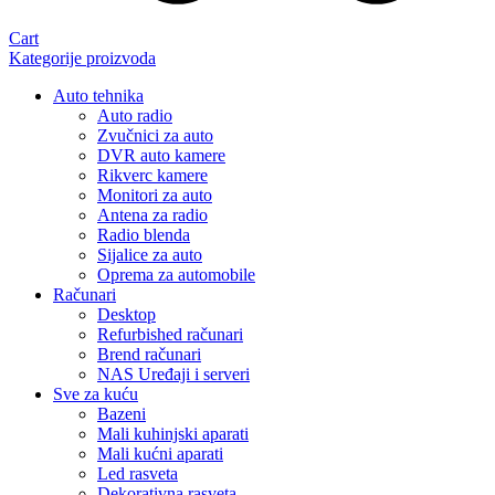
Cart
Kategorije proizvoda
Auto tehnika
Auto radio
Zvučnici za auto
DVR auto kamere
Rikverc kamere
Monitori za auto
Antena za radio
Radio blenda
Sijalice za auto
Oprema za automobile
Računari
Desktop
Refurbished računari
Brend računari
NAS Uređaji i serveri
Sve za kuću
Bazeni
Mali kuhinjski aparati
Mali kućni aparati
Led rasveta
Dekorativna rasveta