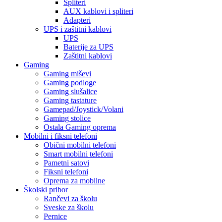
Spliteri
AUX kablovi i spliteri
Adapteri
UPS i zaštitni kablovi
UPS
Baterije za UPS
Zaštitni kablovi
Gaming
Gaming miševi
Gaming podloge
Gaming slušalice
Gaming tastature
Gamepad/Joystick/Volani
Gaming stolice
Ostala Gaming oprema
Mobilni i fiksni telefoni
Obični mobilni telefoni
Smart mobilni telefoni
Pametni satovi
Fiksni telefoni
Oprema za mobilne
Školski pribor
Rančevi za školu
Sveske za školu
Pernice