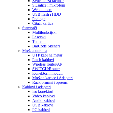
Zvučnici za računar
Slušalice i mikrofoni
Web kamere
USB flash i HDD
Podloge
Čitači kartica
Štampači
Multifunkcijski
Laserski
Termalni
BarCode Skeneri
Mrežna oprema
UTP kabl na metar
Patch kablovi
Wireless router/AP
SWITCH/Router
Konektori i moduli
Mrežne kartice i Adapteri
Rack ormani i oprema
Kablovi i adapteri
Iso konektori
Video kablovi
Audio kablovi
USB kablovi
PC kablovi