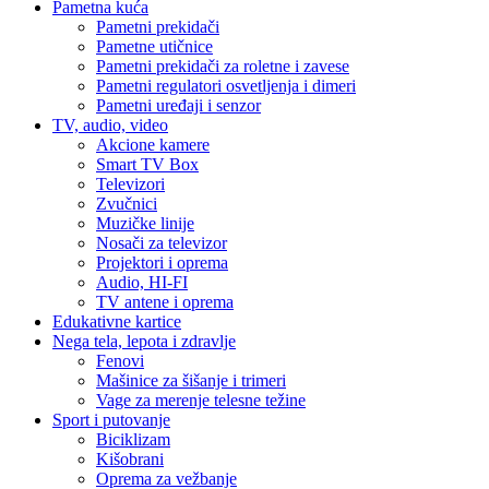
Pametna kuća
Pametni prekidači
Pametne utičnice
Pametni prekidači za roletne i zavese
Pametni regulatori osvetljenja i dimeri
Pametni uređaji i senzor
TV, audio, video
Akcione kamere
Smart TV Box
Televizori
Zvučnici
Muzičke linije
Nosači za televizor
Projektori i oprema
Audio, HI-FI
TV antene i oprema
Edukativne kartice
Nega tela, lepota i zdravlje
Fenovi
Mašinice za šišanje i trimeri
Vage za merenje telesne težine
Sport i putovanje
Biciklizam
Kišobrani
Oprema za vežbanje