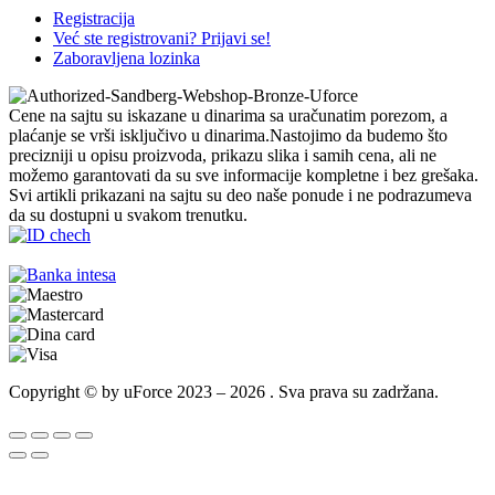
Registracija
Već ste registrovani? Prijavi se!
Zaboravljena lozinka
Cene na sajtu su iskazane u dinarima sa uračunatim porezom, a
plaćanje se vrši isključivo u dinarima.Nastojimo da budemo što
precizniji u opisu proizvoda, prikazu slika i samih cena, ali ne
možemo garantovati da su sve informacije kompletne i bez grešaka.
Svi artikli prikazani na sajtu su deo naše ponude i ne podrazumeva
da su dostupni u svakom trenutku.
Copyright © by uForce 2023 – 2026 . Sva prava su zadržana.