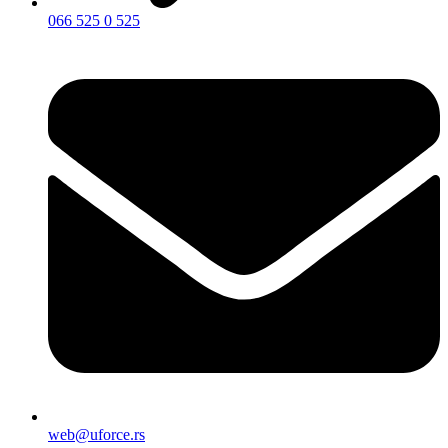
066 525 0 525
web@uforce.rs