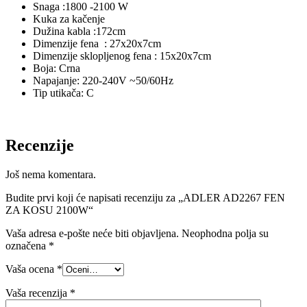
Snaga :1800 -2100 W
Kuka za kačenje
Dužina kabla :172cm
Dimenzije fena : 27x20x7cm
Dimenzije sklopljenog fena : 15x20x7cm
Boja: Crna
Napajanje: 220-240V ~50/60Hz
Tip utikača: C
Recenzije
Još nema komentara.
Budite prvi koji će napisati recenziju za „ADLER AD2267 FEN
ZA KOSU 2100W“
Vaša adresa e-pošte neće biti objavljena.
Neophodna polja su
označena
*
Vaša ocena
*
Vaša recenzija
*