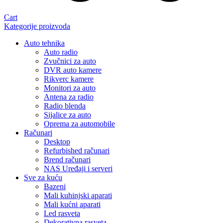
Cart
Kategorije proizvoda
Auto tehnika
Auto radio
Zvučnici za auto
DVR auto kamere
Rikverc kamere
Monitori za auto
Antena za radio
Radio blenda
Sijalice za auto
Oprema za automobile
Računari
Desktop
Refurbished računari
Brend računari
NAS Uređaji i serveri
Sve za kuću
Bazeni
Mali kuhinjski aparati
Mali kućni aparati
Led rasveta
Dekorativna rasveta