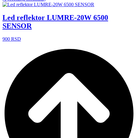
Led reflektor LUMRE-20W 6500
SENSOR
900
RSD