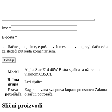
Ime
*
E-pošta
*
Sačuvaj moje ime, e-poštu i veb mesto u ovom pregledaču veba
za sledeći put kada komentarišem.
Alpha Star E14 40W Bistra sijalica sa užarenim
Model
vlaknom,C35,CL
Robna
Led sijalice
grupa
Prava
Zagarantovana sva prava kupaca po osnovu Zakona
potrošača
o zaštiti potrošača.
Slični proizvodi