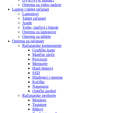
DVR/NVR snimači
Oprema za video nadzor
Laptop i tablet računari
Laptopovi
Tablet računari
Apple
Torbe, rančevi i futrole
Oprema za laptopove
Oprema za tablete
Oprema za računare
Računarske komponente
Grafičke karte
Matične ploče
Procesori
Memorije
Hard diskovi
SSD
Hladnjaci i oprema
Kućišta
Napajanja
Optički uređaji
Računarske periferije
Monitori
Tastature
Miševi