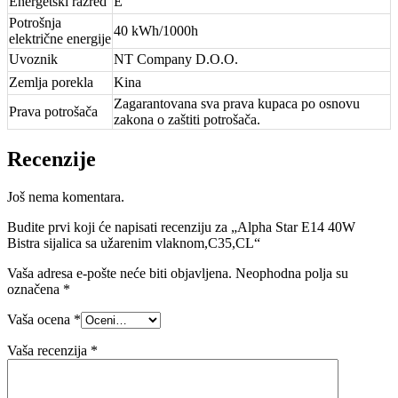
Energetski razred
E
Potrošnja
40 kWh/1000h
električne energije
Uvoznik
NT Company D.O.O.
Zemlja porekla
Kina
Zagarantovana sva prava kupaca po osnovu
Prava potrošača
zakona o zaštiti potrošača.
Recenzije
Još nema komentara.
Budite prvi koji će napisati recenziju za „Alpha Star E14 40W
Bistra sijalica sa užarenim vlaknom,C35,CL“
Vaša adresa e-pošte neće biti objavljena.
Neophodna polja su
označena
*
Vaša ocena
*
Vaša recenzija
*