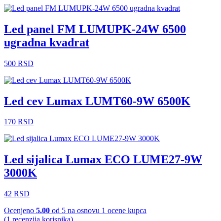
Led panel FM LUMUPK-24W 6500
ugradna kvadrat
500
RSD
Led cev Lumax LUMT60-9W 6500K
170
RSD
Led sijalica Lumax ECO LUME27-9W
3000K
42
RSD
Ocenjeno
5.00
od 5 na osnovu
1
ocene kupca
(
1
recenzija korisnika)