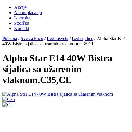
Akcije
Način plaćanja
Isporuka
Podrška
Kontakt
Početna
/
Sve za kuću
/
Led rasveta
/
Led sijalice
/ Alpha Star E14
40W Bistra sijalica sa užarenim vlaknom,C35,CL
Alpha Star E14 40W Bistra
sijalica sa užarenim
vlaknom,C35,CL