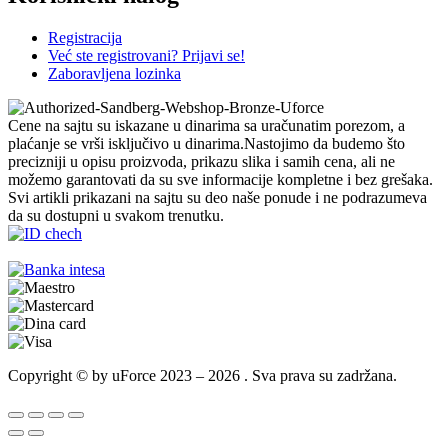
Registracija
Već ste registrovani? Prijavi se!
Zaboravljena lozinka
Cene na sajtu su iskazane u dinarima sa uračunatim porezom, a
plaćanje se vrši isključivo u dinarima.Nastojimo da budemo što
precizniji u opisu proizvoda, prikazu slika i samih cena, ali ne
možemo garantovati da su sve informacije kompletne i bez grešaka.
Svi artikli prikazani na sajtu su deo naše ponude i ne podrazumeva
da su dostupni u svakom trenutku.
Copyright © by uForce 2023 – 2026 . Sva prava su zadržana.