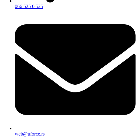
066 525 0 525
web@uforce.rs