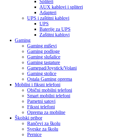
Spliteri
AUX kablovi i spliteri
Adapteri
UPS i zaštitni kablovi
UPS
Baterije za UPS
Zaštitni kablovi
Gaming
Gaming miševi
Gaming podloge
Gaming slušalice
Gaming tastature
Gamepad/Joystick/Volani
Gaming stolice
Ostala Gaming oprema
Mobilni i fiksni telefoni
Obični mobilni telefoni
Smart mobilni telefoni
Pametni satovi
Fiksni telefoni
Oprema za mobilne
Školski pribor
Rančevi za školu
Sveske za školu
Pernice