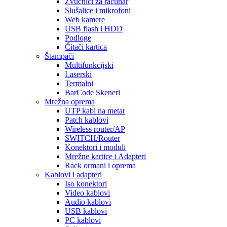
Zvučnici za računar
Slušalice i mikrofoni
Web kamere
USB flash i HDD
Podloge
Čitači kartica
Štampači
Multifunkcijski
Laserski
Termalni
BarCode Skeneri
Mrežna oprema
UTP kabl na metar
Patch kablovi
Wireless router/AP
SWITCH/Router
Konektori i moduli
Mrežne kartice i Adapteri
Rack ormani i oprema
Kablovi i adapteri
Iso konektori
Video kablovi
Audio kablovi
USB kablovi
PC kablovi