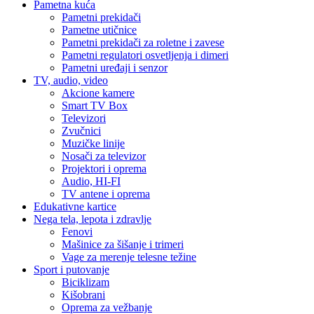
Pametna kuća
Pametni prekidači
Pametne utičnice
Pametni prekidači za roletne i zavese
Pametni regulatori osvetljenja i dimeri
Pametni uređaji i senzor
TV, audio, video
Akcione kamere
Smart TV Box
Televizori
Zvučnici
Muzičke linije
Nosači za televizor
Projektori i oprema
Audio, HI-FI
TV antene i oprema
Edukativne kartice
Nega tela, lepota i zdravlje
Fenovi
Mašinice za šišanje i trimeri
Vage za merenje telesne težine
Sport i putovanje
Biciklizam
Kišobrani
Oprema za vežbanje