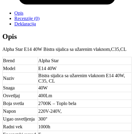
Opis
Recenzije (0)
Deklaracija
Opis
Alpha Star E14 40W Bistra sijalica sa užarenim vlaknom,C35,CL
Brend
Alpha Star
Model
E14 40W
Bistra sijalica sa užarenim vlaknom E14 40W,
Naziv
C35, CL
Snaga
40W
Osvetljaj
400Lm
Boja svetla
2700K – Toplo bela
Napon
220V-240V,
Ugao osvetljenja
300°
Radni vek
1000h