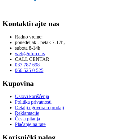
Kontaktirajte nas
Radno vreme:
ponedeljak - petak 7-17h,
subota 8-14h
web@uforce.rs
CALL CENTAR
037 787 698
066 525 0 525
Kupovina
Uslovi korišćenja
Politika privatnosti
Detalji ugovora o prodaji
Reklamacije
Česta pitanja
Plaćanje na rate
Korisnički nalog