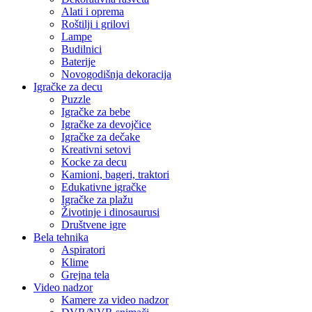
Alati i oprema
Roštilji i grilovi
Lampe
Budilnici
Baterije
Novogodišnja dekoracija
Igračke za decu
Puzzle
Igračke za bebe
Igračke za devojčice
Igračke za dečake
Kreativni setovi
Kocke za decu
Kamioni, bageri, traktori
Edukativne igračke
Igračke za plažu
Životinje i dinosaurusi
Društvene igre
Bela tehnika
Aspiratori
Klime
Grejna tela
Video nadzor
Kamere za video nadzor