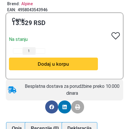
Brend:
Alpine
EAN:
4958043543946
Cena:
13.529
RSD
Na stanju
Dodaj u korpu
Besplatna dostava za porudžbine preko 10.000
dinara
Opis
Recenzije (0)
Deklaracija