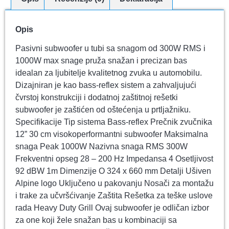
Opis
Pasivni subwoofer u tubi sa snagom od 300W RMS i
1000W max snage pruža snažan i precizan bas
idealan za ljubitelje kvalitetnog zvuka u automobilu.
Dizajniran je kao bass-reflex sistem a zahvaljujući
čvrstoj konstrukciji i dodatnoj zaštitnoj rešetki
subwoofer je zaštićen od oštećenja u prtljažniku.
Specifikacije Tip sistema Bass-reflex Prečnik zvučnika
12” 30 cm visokoperformantni subwoofer Maksimalna
snaga Peak 1000W Nazivna snaga RMS 300W
Frekventni opseg 28 – 200 Hz Impedansa 4 Osetljivost
92 dBW 1m Dimenzije O 324 x 660 mm Detalji Ušiven
Alpine logo Uključeno u pakovanju Nosači za montažu
i trake za učvršćivanje Zaštita Rešetka za teške uslove
rada Heavy Duty Grill Ovaj subwoofer je odličan izbor
za one koji žele snažan bas u kombinaciji sa