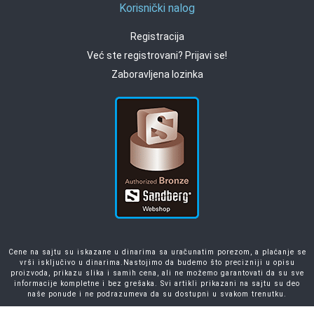
Korisnički nalog
Registracija
Već ste registrovani? Prijavi se!
Zaboravljena lozinka
Cene na sajtu su iskazane u dinarima sa uračunatim porezom, a plaćanje se
vrši isključivo u dinarima.Nastojimo da budemo što precizniji u opisu
proizvoda, prikazu slika i samih cena, ali ne možemo garantovati da su sve
informacije kompletne i bez grešaka. Svi artikli prikazani na sajtu su deo
naše ponude i ne podrazumeva da su dostupni u svakom trenutku.