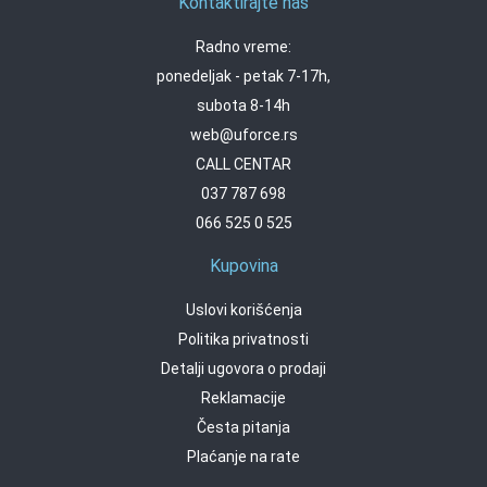
Kontaktirajte nas
Radno vreme:
ponedeljak - petak 7-17h,
subota 8-14h
web@uforce.rs
CALL CENTAR
037 787 698
066 525 0 525
Kupovina
Uslovi korišćenja
Politika privatnosti
Detalji ugovora o prodaji
Reklamacije
Česta pitanja
Plaćanje na rate