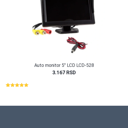
Auto monitor 5″ LCD LCD-528
3.167
RSD
Ocenjeno
1
5.00
od 5
na osnovu
ocene
kupca