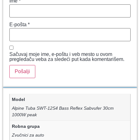
Ime
*
E-pošta
*
Sačuvaj moje ime, e-poštu i veb mesto u ovom
pregledaču veba za sledeći put kada komentarišem.
Model
Alpine Tuba SWT-12S4 Bass Reflex Sabvufer 30cm
1000W peak
Robna grupa
Zvučnici za auto