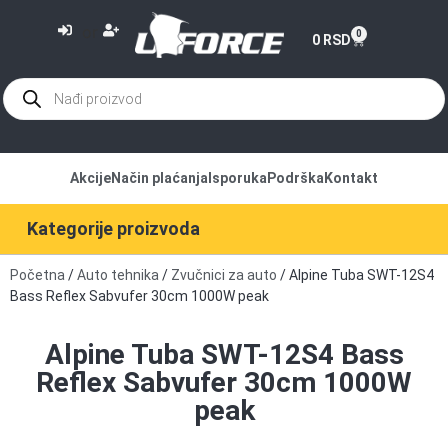
or
0
0
RSD
Akcije
Način plaćanja
Isporuka
Podrška
Kontakt
Kategorije proizvoda
Početna
/
Auto tehnika
/
Zvučnici za auto
/ Alpine Tuba SWT-12S4
Bass Reflex Sabvufer 30cm 1000W peak
Alpine Tuba SWT-12S4 Bass
Reflex Sabvufer 30cm 1000W
peak