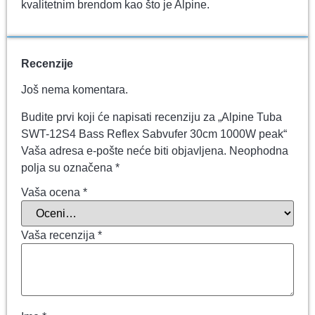
kvalitetnim brendom kao što je Alpine.
Recenzije
Još nema komentara.
Budite prvi koji će napisati recenziju za „Alpine Tuba
SWT-12S4 Bass Reflex Sabvufer 30cm 1000W peak“
Vaša adresa e-pošte neće biti objavljena.
Neophodna
polja su označena
*
Vaša ocena
*
Vaša recenzija
*