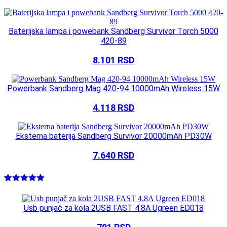
Baterijska lampa i powebank Sandberg Survivor Torch 5000
420-89
8.101
RSD
Powerbank Sandberg Mag 420-94 10000mAh Wireless 15W
4.118
RSD
Eksterna baterija Sandberg Survivor 20000mAh PD30W
7.640
RSD
Ocenjeno
1
5.00
od 5
na osnovu
Usb punjač za kola 2USB FAST 4.8A Ugreen ED018
ocene
kupca