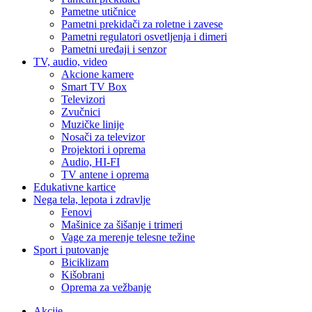
Pametne utičnice
Pametni prekidači za roletne i zavese
Pametni regulatori osvetljenja i dimeri
Pametni uređaji i senzor
TV, audio, video
Akcione kamere
Smart TV Box
Televizori
Zvučnici
Muzičke linije
Nosači za televizor
Projektori i oprema
Audio, HI-FI
TV antene i oprema
Edukativne kartice
Nega tela, lepota i zdravlje
Fenovi
Mašinice za šišanje i trimeri
Vage za merenje telesne težine
Sport i putovanje
Biciklizam
Kišobrani
Oprema za vežbanje
Akcije