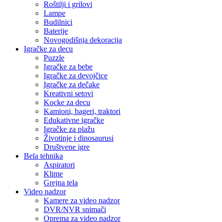
Roštilji i grilovi
Lampe
Budilnici
Baterije
Novogodišnja dekoracija
Igračke za decu
Puzzle
Igračke za bebe
Igračke za devojčice
Igračke za dečake
Kreativni setovi
Kocke za decu
Kamioni, bageri, traktori
Edukativne igračke
Igračke za plažu
Životinje i dinosaurusi
Društvene igre
Bela tehnika
Aspiratori
Klime
Grejna tela
Video nadzor
Kamere za video nadzor
DVR/NVR snimači
Oprema za video nadzor