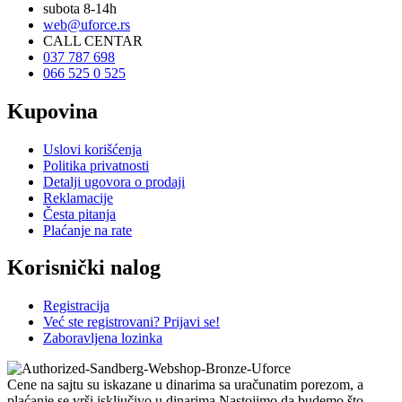
subota 8-14h
web@uforce.rs
CALL CENTAR
037 787 698
066 525 0 525
Kupovina
Uslovi korišćenja
Politika privatnosti
Detalji ugovora o prodaji
Reklamacije
Česta pitanja
Plaćanje na rate
Korisnički nalog
Registracija
Već ste registrovani? Prijavi se!
Zaboravljena lozinka
Cene na sajtu su iskazane u dinarima sa uračunatim porezom, a
plaćanje se vrši isključivo u dinarima.Nastojimo da budemo što