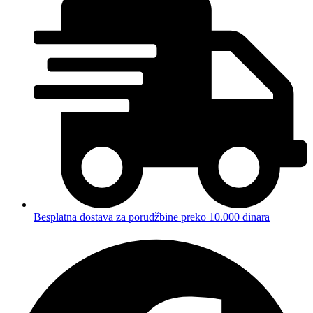
Besplatna dostava za porudžbine preko 10.000 dinara