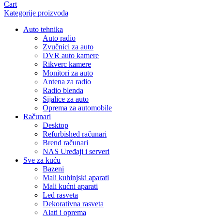
Cart
Kategorije proizvoda
Auto tehnika
Auto radio
Zvučnici za auto
DVR auto kamere
Rikverc kamere
Monitori za auto
Antena za radio
Radio blenda
Sijalice za auto
Oprema za automobile
Računari
Desktop
Refurbished računari
Brend računari
NAS Uređaji i serveri
Sve za kuću
Bazeni
Mali kuhinjski aparati
Mali kućni aparati
Led rasveta
Dekorativna rasveta
Alati i oprema