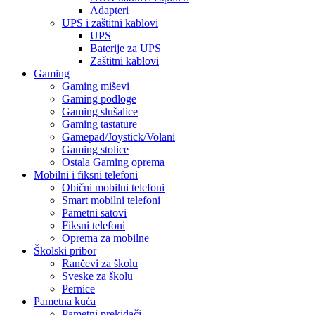
Adapteri
UPS i zaštitni kablovi
UPS
Baterije za UPS
Zaštitni kablovi
Gaming
Gaming miševi
Gaming podloge
Gaming slušalice
Gaming tastature
Gamepad/Joystick/Volani
Gaming stolice
Ostala Gaming oprema
Mobilni i fiksni telefoni
Obični mobilni telefoni
Smart mobilni telefoni
Pametni satovi
Fiksni telefoni
Oprema za mobilne
Školski pribor
Rančevi za školu
Sveske za školu
Pernice
Pametna kuća
Pametni prekidači